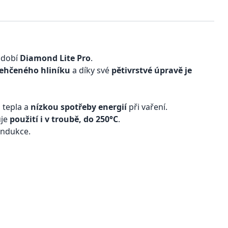
dobí
Diamond Lite Pro
.
lehčeného hliníku
a díky své
pětivrstvé úpravě je
 tepla a
nízkou spotřeby energií
při vaření.
uje
použití i v troubě, do 250°C
.
indukce.