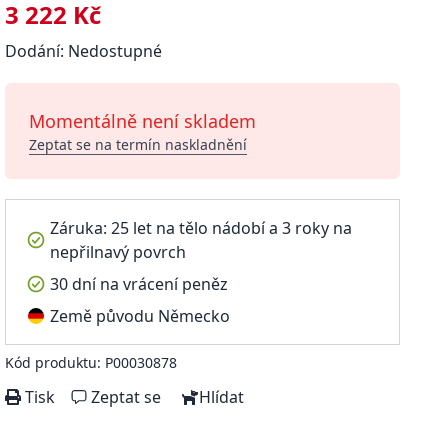
3 222 Kč
Dodání: Nedostupné
Momentálně není skladem
Zeptat se na termín naskladnění
Záruka: 25 let na tělo nádobí a 3 roky na
nepřilnavý povrch
30 dní na vrácení peněz
Země původu Německo
Kód produktu: P00030878
Tisk
Zeptat se
Hlídat