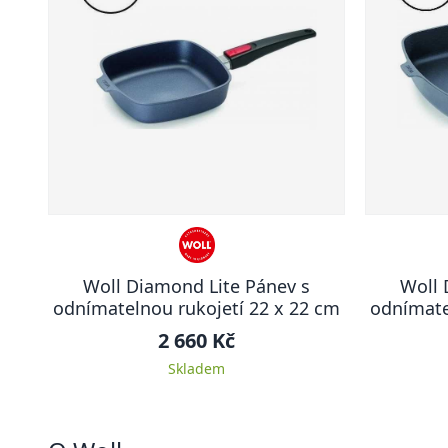
Woll Diamond Lite Pánev s
Woll 
odnímatelnou rukojetí 22 x 22 cm
odnímate
2 660 Kč
Skladem