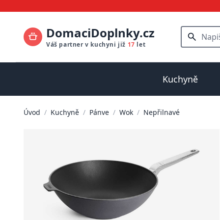
DomaciDoplnky.cz
Váš partner v kuchyni již
17
let
Kuchyně
Úvod
/
Kuchyně
/
Pánve
/
Wok
/
Nepřilnavé