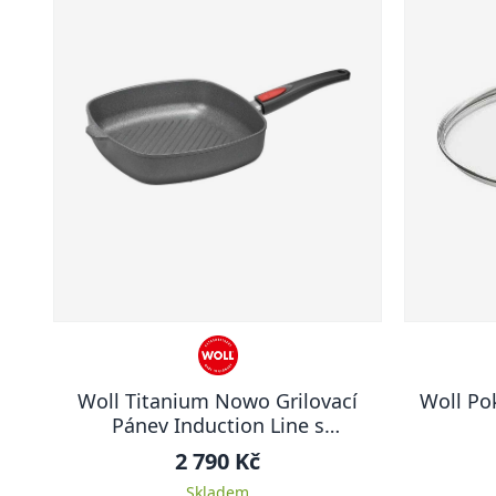
Woll Titanium Nowo Grilovací
Woll Pok
Pánev Induction Line s
odnímatelnou rukojetí 28 x 28 cm
2 790 Kč
vysoká
Skladem