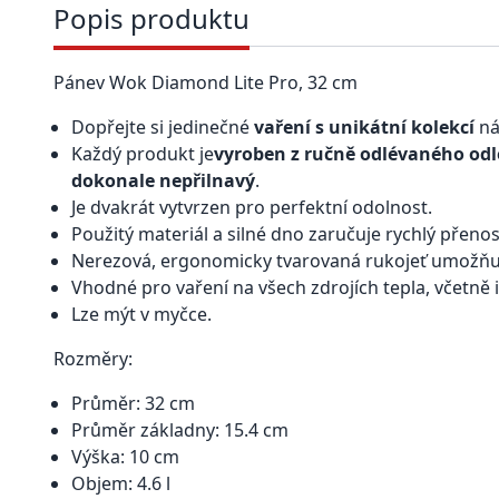
Popis produktu
Pánev Wok Diamond Lite Pro, 32 cm
Dopřejte si jedinečné
vaření s unikátní kolekcí
ná
Každý produkt je
vyroben z ručně odlévaného od
dokonale nepřilnavý
.
Je dvakrát vytvrzen pro perfektní odolnost.
Použitý materiál a silné dno zaručuje rychlý přenos
Nerezová, ergonomicky tvarovaná rukojeť umožň
Vhodné pro vaření na všech zdrojích tepla, včetně 
Lze mýt v myčce.
Rozměry:
Průměr: 32 cm
Průměr základny: 15.4 cm
Výška: 10 cm
Objem: 4.6 l