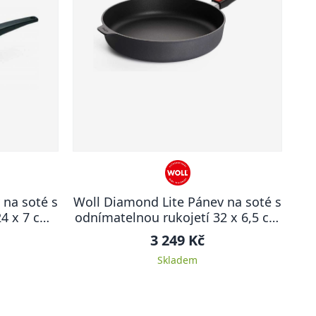
 na soté s
Woll Diamond Lite Pánev na soté s
24 x 7 cm
odnímatelnou rukojetí 32 x 6,5 cm
4,75 l
3 249 Kč
Skladem