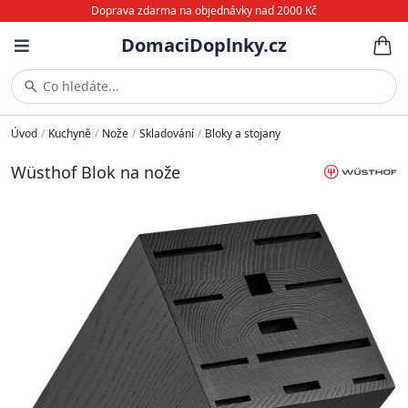
Doprava zdarma na objednávky nad 2000 Kč
DomaciDoplnky.cz
Co hledáte...
Úvod
/
Kuchyně
/
Nože
/
Skladování
/
Bloky a stojany
Wüsthof Blok na nože