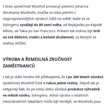
I dnes společnost Wüsthof provozují potomci Johanna
Abrahama Wüsthofa, značka se stala jedním z
nejprogresivnějších výrobců nožů na světě. Nože se ze
Solingenu
vyvážejí do 80 zemí světa
, od Reykjavíku po Kapské
Město, od Tokia po San Francisco. Právem tak mohou být
hrdi
na své dědictví, tradici a bohaté zkušenosti
, za kterými se
mohou ohlížet.
VÝROBA A ŘEMESLNÁ ZRUČNOST
ZAMĚSTNANCŮ
I tak je stále mnoho lidí překvapeno, že
i po 200 letech zůstává
společnost Wüsthof čistě
v rukou jedné rodiny
. Stejně tak je
netypický fakt, že po celou dobu zůstává
produkce výhradně
ve městě vzniku
, Solingenu. Ačkoli výroba v ostatních
mezinárodních lokalitách může být levnější, ve Wüsthofu jsou