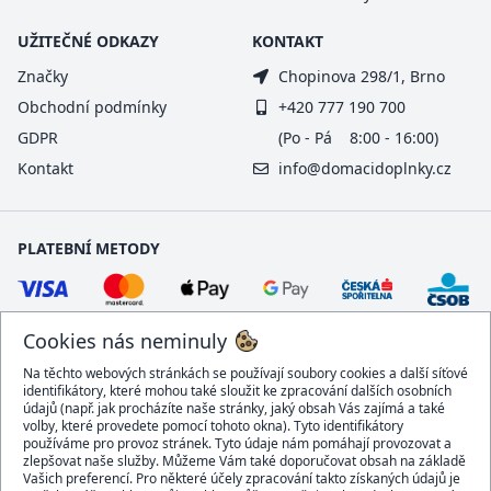
UŽITEČNÉ ODKAZY
KONTAKT
Značky
Chopinova 298/1, Brno
Obchodní podmínky
+420 777 190 700
GDPR
(Po - Pá 8:00 - 16:00)
Kontakt
info@domacidoplnky.cz
PLATEBNÍ METODY
Cookies nás neminuly
Na těchto webových stránkách se používají soubory cookies a další síťové
identifikátory, které mohou také sloužit ke zpracování dalších osobních
údajů (např. jak procházíte naše stránky, jaký obsah Vás zajímá a také
volby, které provedete pomocí tohoto okna). Tyto identifikátory
používáme pro provoz stránek. Tyto údaje nám pomáhají provozovat a
DOPRAVCI
zlepšovat naše služby. Můžeme Vám také doporučovat obsah na základě
Vašich preferencí. Pro některé účely zpracování takto získaných údajů je