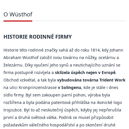
O Wüsthof
HISTORIE RODINNÉ FIRMY
Historie této rodinné značky sahá až do roku 1814, kdy Johann
Abraham Wüsthof založil svou továrnu na nůžky, ocelárnu a
železárnu. Díky vyučení jeho synů a neutichajícího uznání se
firma postupně rozvíjela a
sklízela úspěch nejen v Evropě
.
Obchod vzkvétal, a tak byla
vybudována továrna Trident Work
na ulici Kronprinzenstrasse
v Solingenu
, kde je stále i dnes
sídlo firmy. Byl sem zakoupen parní pohon, výroba byla
rozšířena a byla podána patentová přihláška na ikonické logo
trojzubce. Byl to až neskutečný úspěch, kdyby jej nepřerušila
první a druhá světová válka. Podnik se musel přizpůsobit
požadavkům válečného hospodářství a po skončení druhé