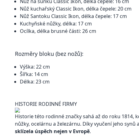
Nůž na šunku Classic Ikon, délka čepele: 16 cm
Nůž kuchařský Classic Ikon, délka čepele: 20 cm
Nůž Santoku Classic Ikon, délka čepele: 17 cm
Kuchyňské nůžky, délka: 17 cm
Ocílka, délka brusné části: 26 cm
Rozměry bloku (bez nožů):
Výška: 22 cm
Šířka: 14 cm
Délka: 23 cm
HISTORIE RODINNÉ FIRMY
Historie této rodinné značky sahá až do roku 1814,
nůžky, ocelárnu a železárnu. Díky vyučení jeho synů a
sklízela úspěch nejen v Evropě
.