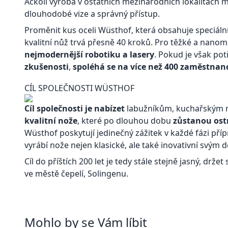
Ačkoli výroba v ostatních mezinárodních lokalitách mů
dlouhodobé vize a správný přístup.
Proměnit kus oceli Wüsthof, která obsahuje speciál
kvalitní nůž trvá přesně 40 kroků. Pro těžké a nano
nejmodernější robotiku a lasery
. Pokud je však po
zkušenosti
,
spoléhá se na více než 400 zaměstnan
CÍL SPOLEČNOSTI WÜSTHOF
Cíl společnosti je nabízet
labužníkům, kuchařským 
kvalitní nože
, které po dlouhou dobu
zůstanou ost
Wüsthof poskytují jedinečný zážitek v každé fázi přípr
vyrábí nože nejen klasické, ale také inovativní svý
Cíl do příštích 200 let je tedy stále stejně jasný, drže
ve městě čepelí, Solingenu.
Mohlo by se Vám líbit