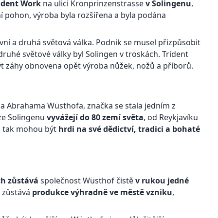
ident Work
na ulici Kronprinzenstrasse
v Solingenu
,
rní pohon, výroba byla rozšířena a byla podána
rvní a druhá světová válka. Podnik se musel přizpůsobit
uhé světové války byl Solingen v troskách. Trident
ýt záhy obnovena opět výroba nůžek, nožů a příborů.
na Abrahama Wüsthofa, značka se stala jedním z
 ze Solingenu
vyvážejí do 80 zemí světa
, od Reykjavíku
m tak mohou být
hrdi na své dědictví, tradici a bohaté
ech zůstává
společnost Wüsthof čistě
v rukou jedné
u zůstává
produkce výhradně ve městě vzniku
,