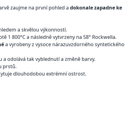
arvě zaujme na první pohled a
dokonale zapadne ke
hledem a skvělou výkonností.
otě 1 800°C a následně vytvrzeny na 58° Rockwella.
né
a vyrobeny z vysoce nárazuvzdorného syntetického
 a odolává tak vyblednutí a změně barvy.
 prstů.
ytuje dlouhodobou extrémní ostrost.