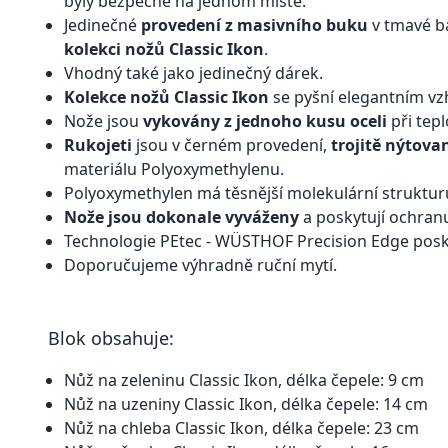
byly bezpečně na jednom místě.
Jedinečné
provedení z masivního buku
v tmavé b
kolekci nožů Classic Ikon
.
Vhodný také jako jedinečný dárek.
Kolekce nožů Classic Ikon
se pyšní elegantním vz
Nože jsou
vykovány z jednoho kusu oceli
při tepl
Rukojeti
jsou v černém provedení,
trojitě nýtova
materiálu Polyoxymethylenu.
Polyoxymethylen má těsnější molekulární strukturu
Nože jsou dokonale vyváženy
a poskytují ochranu
Technologie PEtec - WÜSTHOF Precision Edge posk
Doporučujeme výhradně ruční mytí.
Blok obsahuje:
Nůž na zeleninu Classic Ikon, délka čepele: 9 cm
Nůž na uzeniny Classic Ikon, délka čepele: 14 cm
Nůž na chleba Classic Ikon, délka čepele: 23 cm