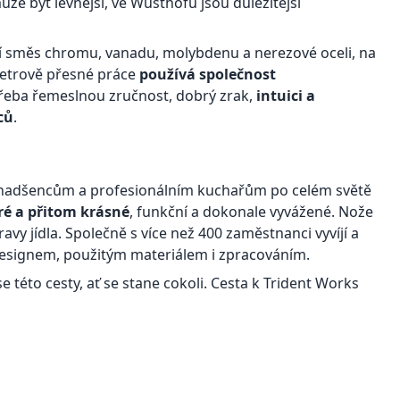
že být levnější, ve Wüsthofu jsou důležitější
ní směs chromu, vanadu, molybdenu a nerezové oceli, na
metrově přesné práce
používá společnost
třeba řemeslnou zručnost, dobrý zrak,
intuici a
ců
.
nadšencům a profesionálním kuchařům po celém světě
ré a přitom krásné
, funkční a dokonale vyvážené. Nože
avy jídla. Společně s více než 400 zaměstnanci vyvíjí a
m designem, použitým materiálem i zpracováním.
t se této cesty, ať se stane cokoli. Cesta k Trident Works