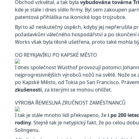
Obchod vzkvétal, a tak byla
vybudována továrna Tr
kde je stále i dnes sídlo firmy. Byl sem zakoupen pa
patentová přihláška na ikonické logo trojzubce.
Byl to až neskutečný úspěch, kdyby jej nepřerušila p
požadavkům válečného hospodářství a po skončení dr
Works však byla těsně ušetřena, proto také mohla b
OD REYKJAVÍKU PO KAPSKÉ MĚSTO
I dnes společnost Wüsthof provozují potomci Johan
nejprogresivnějších výrobců nožů na světě. Nože se
po Kapské Město, od Tokia po San Francisco. Práve
zkušenosti
, za kterými se mohou ohlížet.
VÝROBA ŘEMESLNÁ ZRUČNOST ZAMĚSTNANCŮ
I tak je stále mnoho lidí překvapeno, že
i po 200 let
rodiny
. Stejně tak je netypický fakt, že po celou dob
Solingenu.