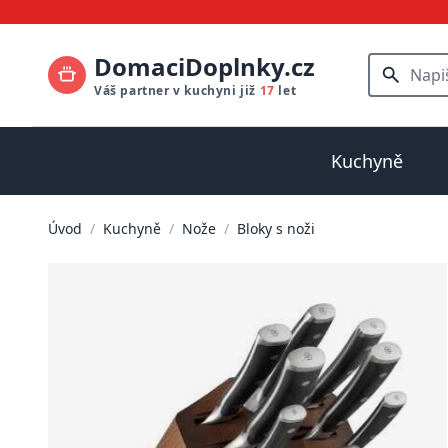
DomaciDoplnky.cz
Váš partner v kuchyni již
17
let
Kuchyně
Úvod
/
Kuchyně
/
Nože
/
Bloky s noži