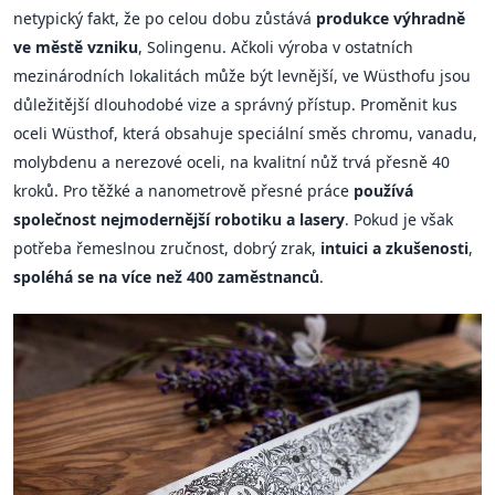
netypický fakt, že po celou dobu zůstává
produkce výhradně
ve městě vzniku
, Solingenu. Ačkoli výroba v ostatních
mezinárodních lokalitách může být levnější, ve Wüsthofu jsou
důležitější dlouhodobé vize a správný přístup. Proměnit kus
oceli Wüsthof, která obsahuje speciální směs chromu, vanadu,
molybdenu a nerezové oceli, na kvalitní nůž trvá přesně 40
kroků. Pro těžké a nanometrově přesné práce
používá
společnost nejmodernější robotiku a lasery
. Pokud je však
potřeba řemeslnou zručnost, dobrý zrak,
intuici a zkušenosti
,
spoléhá se na více než 400 zaměstnanců
.