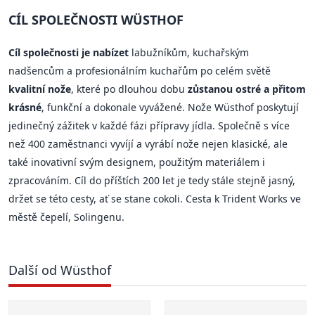
CÍL SPOLEČNOSTI WÜSTHOF
Cíl společnosti je nabízet
labužníkům, kuchařským
nadšencům a profesionálním kuchařům po celém světě
kvalitní nože
, které po dlouhou dobu
zůstanou ostré a přitom
krásné
, funkční a dokonale vyvážené. Nože Wüsthof poskytují
jedinečný zážitek v každé fázi přípravy jídla. Společně s více
než 400 zaměstnanci vyvíjí a vyrábí nože nejen klasické, ale
také inovativní svým designem, použitým materiálem i
zpracováním. Cíl do příštích 200 let je tedy stále stejně jasný,
držet se této cesty, ať se stane cokoli. Cesta k Trident Works ve
městě čepelí, Solingenu.
Další od Wüsthof