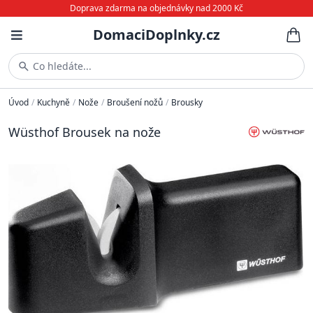
Doprava zdarma na objednávky nad 2000 Kč
DomaciDoplnky.cz
Co hledáte...
Úvod
/
Kuchyně
/
Nože
/
Broušení nožů
/
Brousky
Wüsthof Brousek na nože