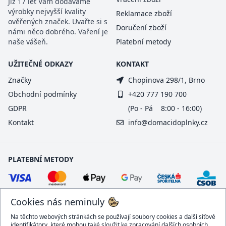
Již 17 let Vám dodáváme
výrobky nejvyšší kvality
Reklamace zboží
ověřených značek. Uvařte si s
Doručení zboží
námi něco dobrého. Vaření je
naše vášeň.
Platební metody
UŽITEČNÉ ODKAZY
KONTAKT
Značky
Chopinova 298/1, Brno
Obchodní podmínky
+420 777 190 700
GDPR
(Po - Pá 8:00 - 16:00)
Kontakt
info@domacidoplnky.cz
PLATEBNÍ METODY
Cookies nás neminuly
Na těchto webových stránkách se používají soubory cookies a další síťové
identifikátory, které mohou také sloužit ke zpracování dalších osobních