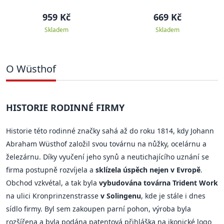
959 Kč
669 Kč
Skladem
Skladem
O Wüsthof
HISTORIE RODINNÉ FIRMY
Historie této rodinné značky sahá až do roku 1814, kdy Johann
Abraham Wüsthof založil svou továrnu na nůžky, ocelárnu a
železárnu. Díky vyučení jeho synů a neutichajícího uznání se
firma postupně rozvíjela a
sklízela úspěch nejen v Evropě
.
Obchod vzkvétal, a tak byla
vybudována továrna Trident Work
na ulici Kronprinzenstrasse
v Solingenu
, kde je stále i dnes
sídlo firmy. Byl sem zakoupen parní pohon, výroba byla
rozšířena a byla podána patentová přihláška na ikonické logo