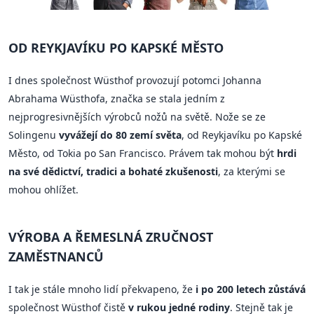
OD REYKJAVÍKU PO KAPSKÉ MĚSTO
I dnes společnost Wüsthof provozují potomci Johanna
Abrahama Wüsthofa, značka se stala jedním z
nejprogresivnějších výrobců nožů na světě. Nože se ze
Solingenu
vyvážejí do 80 zemí světa
, od Reykjavíku po Kapské
Město, od Tokia po San Francisco. Právem tak mohou být
hrdi
na své dědictví, tradici a bohaté zkušenosti
, za kterými se
mohou ohlížet.
VÝROBA A ŘEMESLNÁ ZRUČNOST
ZAMĚSTNANCŮ
I tak je stále mnoho lidí překvapeno, že
i po 200 letech zůstává
společnost Wüsthof čistě
v rukou jedné rodiny
. Stejně tak je