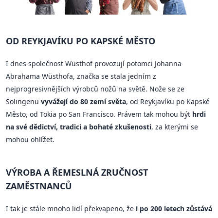
OD REYKJAVÍKU PO KAPSKÉ MĚSTO
I dnes společnost Wüsthof provozují potomci Johanna
Abrahama Wüsthofa, značka se stala jedním z
nejprogresivnějších výrobců nožů na světě. Nože se ze
Solingenu
vyvážejí do 80 zemí světa
, od Reykjavíku po Kapské
Město, od Tokia po San Francisco. Právem tak mohou být
hrdi
na své dědictví, tradici a bohaté zkušenosti
, za kterými se
mohou ohlížet.
VÝROBA A ŘEMESLNÁ ZRUČNOST
ZAMĚSTNANCŮ
I tak je stále mnoho lidí překvapeno, že
i po 200 letech zůstává