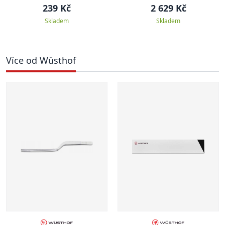
GOURMET
239 Kč
2 629 Kč
Skladem
Skladem
Více od Wüsthof