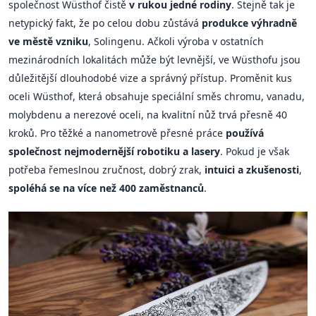
společnost Wüsthof čistě
v rukou jedné rodiny
. Stejně tak je
netypický fakt, že po celou dobu zůstává
produkce výhradně
ve městě vzniku
, Solingenu. Ačkoli výroba v ostatních
mezinárodních lokalitách může být levnější, ve Wüsthofu jsou
důležitější dlouhodobé vize a správný přístup. Proměnit kus
oceli Wüsthof, která obsahuje speciální směs chromu, vanadu,
molybdenu a nerezové oceli, na kvalitní nůž trvá přesně 40
kroků. Pro těžké a nanometrově přesné práce
používá
společnost nejmodernější robotiku a lasery
. Pokud je však
potřeba řemeslnou zručnost, dobrý zrak,
intuici a zkušenosti
,
spoléhá se na více než 400 zaměstnanců
.