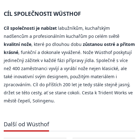
CÍL SPOLEČNOSTI WÜSTHOF
Cíl společnosti je nabízet
labužníkům, kuchařským
nadšencům a profesionálním kuchařům po celém světě
kvalitní nože
, které po dlouhou dobu
zůstanou ostré a přitom
krásné
, funkční a dokonale vyvážené. Nože Wüsthof poskytují
jedinečný zážitek v každé fázi přípravy jídla. Společně s více
než 400 zaměstnanci vyvíjí a vyrábí nože nejen klasické, ale
také inovativní svým designem, použitým materiálem i
zpracováním. Cíl do příštích 200 let je tedy stále stejně jasný,
držet se této cesty, ať se stane cokoli. Cesta k Trident Works ve
městě čepelí, Solingenu.
Další od Wüsthof