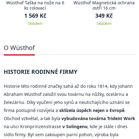
Wüsthof Taška na nože na 6
Wüsthof Magnetická ochrana
ks rolovací
ostří 16 cm
1 569 Kč
349 Kč
Skladem
Skladem
O Wüsthof
HISTORIE RODINNÉ FIRMY
Historie této rodinné značky sahá až do roku 1814, kdy Johann
Abraham Wüsthof založil svou továrnu na nůžky, ocelárnu a
železárnu. Díky vyučení jeho synů a neutichajícího uznání se
firma postupně rozvíjela a
sklízela úspěch nejen v Evropě
.
Obchod vzkvétal, a tak byla
vybudována továrna Trident Work
na ulici Kronprinzenstrasse
v Solingenu
, kde je stále i dnes
sídlo firmy. Byl sem zakoupen parní pohon, výroba byla