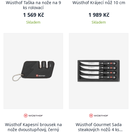
Wüsthof Taška na nože na 9
Wüsthof Krájecí nůž 10 cm
ks rolovací
1 569 Kč
1 989 Kč
Skladem
Skladem
Wüsthof Kapesní brousek na
Wüsthof Gourmet Sada
nože dvoustupňový, černý
steakových nožů 4 ks