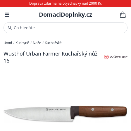
Doprava zdarma na objednávky nad 2000 Kč
DomaciDoplnky.cz
Co hledáte...
Úvod
/
Kuchyně
/
Nože
/
Kuchařské
Wüsthof Urban Farmer Kuchařský nůž
16