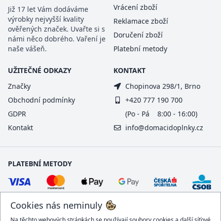
Vrácení zboží
Již 17 let Vám dodáváme
výrobky nejvyšší kvality
Reklamace zboží
ověřených značek. Uvařte si s
Doručení zboží
námi něco dobrého. Vaření je
naše vášeň.
Platební metody
UŽITEČNÉ ODKAZY
KONTAKT
Značky
Chopinova 298/1, Brno
Obchodní podmínky
+420 777 190 700
GDPR
(Po - Pá 8:00 - 16:00)
Kontakt
info@domacidoplnky.cz
PLATEBNÍ METODY
Cookies nás neminuly
Na těchto webových stránkách se používají soubory cookies a další síťové