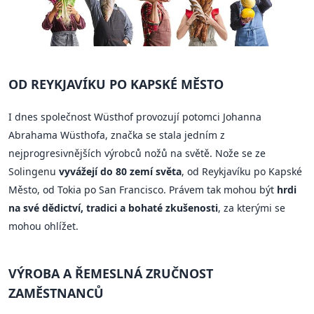
OD REYKJAVÍKU PO KAPSKÉ MĚSTO
I dnes společnost Wüsthof provozují potomci Johanna
Abrahama Wüsthofa, značka se stala jedním z
nejprogresivnějších výrobců nožů na světě. Nože se ze
Solingenu
vyvážejí do 80 zemí světa
, od Reykjavíku po Kapské
Město, od Tokia po San Francisco. Právem tak mohou být
hrdi
na své dědictví, tradici a bohaté zkušenosti
, za kterými se
mohou ohlížet.
VÝROBA A ŘEMESLNÁ ZRUČNOST
ZAMĚSTNANCŮ