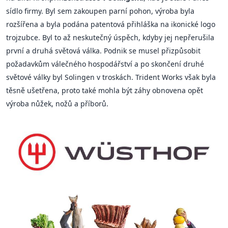
sídlo firmy. Byl sem zakoupen parní pohon, výroba byla
rozšířena a byla podána patentová přihláška na ikonické logo
trojzubce. Byl to až neskutečný úspěch, kdyby jej nepřerušila
první a druhá světová válka. Podnik se musel přizpůsobit
požadavkům válečného hospodářství a po skončení druhé
světové války byl Solingen v troskách. Trident Works však byla
těsně ušetřena, proto také mohla být záhy obnovena opět
výroba nůžek, nožů a příborů.