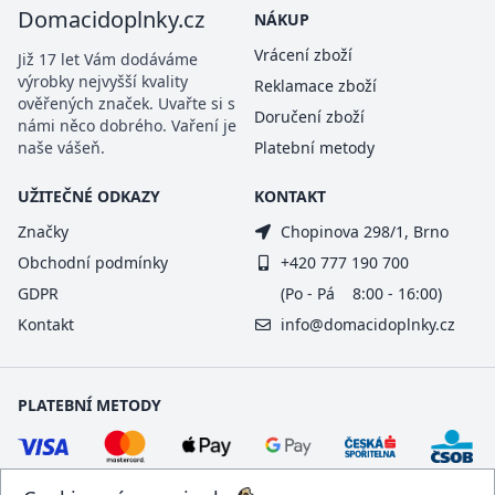
Domacidoplnky.cz
NÁKUP
Vrácení zboží
Již 17 let Vám dodáváme
výrobky nejvyšší kvality
Reklamace zboží
ověřených značek. Uvařte si s
Doručení zboží
námi něco dobrého. Vaření je
naše vášeň.
Platební metody
UŽITEČNÉ ODKAZY
KONTAKT
Značky
Chopinova 298/1, Brno
Obchodní podmínky
+420 777 190 700
GDPR
(Po - Pá 8:00 - 16:00)
Kontakt
info@domacidoplnky.cz
PLATEBNÍ METODY