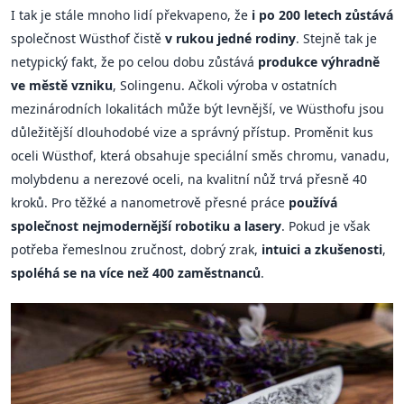
I tak je stále mnoho lidí překvapeno, že
i po 200 letech zůstává
společnost Wüsthof čistě
v rukou jedné rodiny
. Stejně tak je
netypický fakt, že po celou dobu zůstává
produkce výhradně
ve městě vzniku
, Solingenu. Ačkoli výroba v ostatních
mezinárodních lokalitách může být levnější, ve Wüsthofu jsou
důležitější dlouhodobé vize a správný přístup. Proměnit kus
oceli Wüsthof, která obsahuje speciální směs chromu, vanadu,
molybdenu a nerezové oceli, na kvalitní nůž trvá přesně 40
kroků. Pro těžké a nanometrově přesné práce
používá
společnost nejmodernější robotiku a lasery
. Pokud je však
potřeba řemeslnou zručnost, dobrý zrak,
intuici a zkušenosti
,
spoléhá se na více než 400 zaměstnanců
.