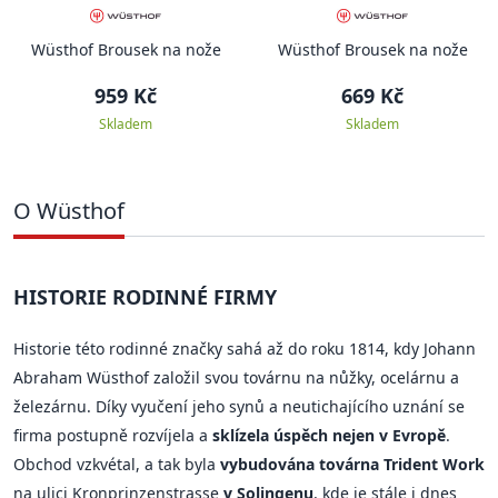
Wüsthof Brousek na nože
Wüsthof Brousek na nože
959 Kč
669 Kč
Skladem
Skladem
O Wüsthof
HISTORIE RODINNÉ FIRMY
Historie této rodinné značky sahá až do roku 1814, kdy Johann
Abraham Wüsthof založil svou továrnu na nůžky, ocelárnu a
železárnu. Díky vyučení jeho synů a neutichajícího uznání se
firma postupně rozvíjela a
sklízela úspěch nejen v Evropě
.
Obchod vzkvétal, a tak byla
vybudována továrna Trident Work
na ulici Kronprinzenstrasse
v Solingenu
, kde je stále i dnes