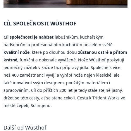
CÍL SPOLEČNOSTI WÜSTHOF
Cíl společnosti je nabízet
labužníkům, kuchařským
nadšencům a profesionálním kuchařům po celém světě
kvalitní nože
, které po dlouhou dobu
zůstanou ostré a přitom
krásné
, funkční a dokonale vyvážené. Nože Wüsthof poskytují
jedinečný zážitek v každé fázi přípravy jídla. Společně s více
než 400 zaměstnanci vyvíjí a vyrábí nože nejen klasické, ale
také inovativní svým designem, použitým materiálem i
zpracováním. Cíl do příštích 200 let je tedy stále stejně jasný,
držet se této cesty, ať se stane cokoli. Cesta k Trident Works ve
městě čepelí, Solingenu.
Další od Wüsthof