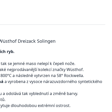
 Wüsthof Dreizack Solingen
ích ryb.
 tak se jemné maso nelepí k čepeli nože.
aké nejprodávanější kolekcí značky Wüsthof.
1 800°C a následně vytvrzen na 58° Rockwella.
ná
a vyrobena z vysoce nárazuvzdorného syntetického
 a odolává tak vyblednutí a změně barvy.
tů.
ytuje dlouhodobou extrémní ostrost.