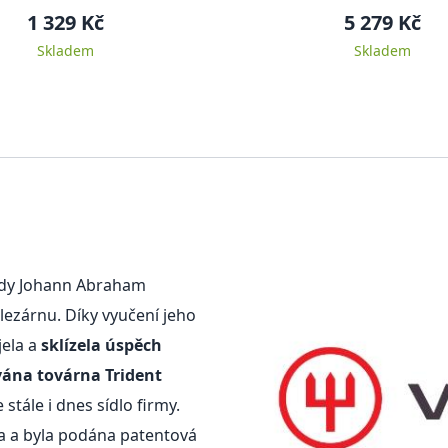
1 329 Kč
5 279 Kč
Skladem
Skladem
 kdy Johann Abraham
lezárnu. Díky vyučení jeho
jela a
sklízela úspěch
ána továrna Trident
e stále i dnes sídlo firmy.
a a byla podána patentová