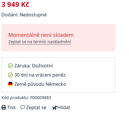
3 949 Kč
Dodání: Nedostupné
Momentálně není skladem
Zeptat se na termín naskladnění
Záruka: Doživotní
30 dní na vrácení peněz
Země původu Německo
Kód produktu: P00009883
Tisk
Zeptat se
Hlídat