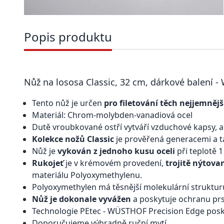
Popis produktu
Nůž na lososa Classic, 32 cm, dárkové balení -
Tento nůž je určen
pro filetování těch nejjemnějš
Materiál: Chrom-molybden-vanadiová ocel
Dutě vroubkované ostří vytváří vzduchové kapsy, a
Kolekce nožů Classic
je prověřená generacemi a t
Nůž je
vykován z jednoho kusu oceli
při teplotě 
Rukojeť
je v krémovém provedení,
trojitě nýtova
materiálu Polyoxymethylenu.
Polyoxymethylen má těsnější molekulární strukturu
Nůž je dokonale vyvážen
a poskytuje ochranu prs
Technologie PEtec - WÜSTHOF Precision Edge posk
Doporučujeme výhradně ruční mytí.