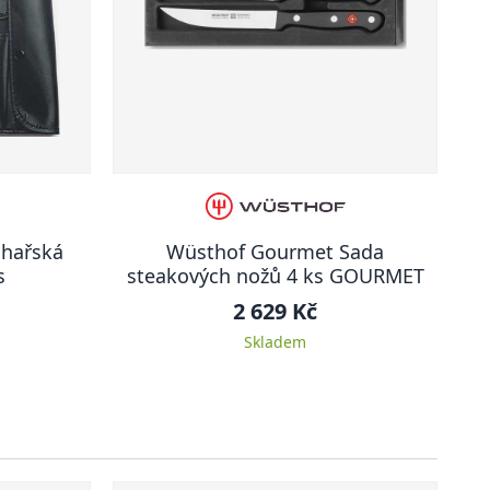
hařská
Wüsthof Gourmet Sada
s
steakových nožů 4 ks GOURMET
2 629 Kč
Skladem