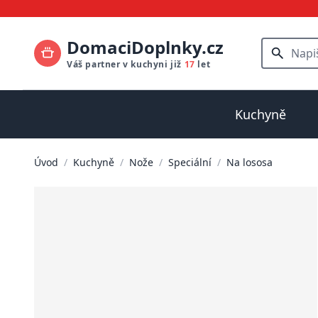
DomaciDoplnky.cz
Váš partner v kuchyni již
17
let
Kuchyně
Úvod
/
Kuchyně
/
Nože
/
Speciální
/
Na lososa