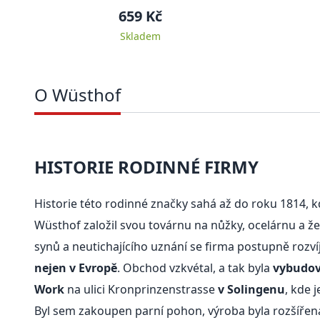
659 Kč
Skladem
O Wüsthof
HISTORIE RODINNÉ FIRMY
Historie této rodinné značky sahá až do roku 1814,
Wüsthof založil svou továrnu na nůžky, ocelárnu a že
synů a neutichajícího uznání se firma postupně rozví
nejen v Evropě
. Obchod vzkvétal, a tak byla
vybudov
Work
na ulici Kronprinzenstrasse
v Solingenu
, kde j
Byl sem zakoupen parní pohon, výroba byla rozšířen