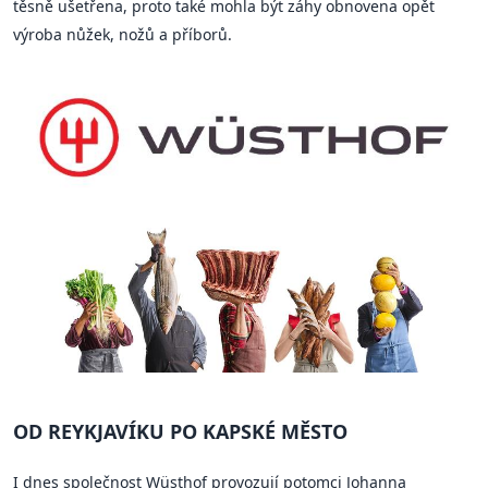
těsně ušetřena, proto také mohla být záhy obnovena opět
výroba nůžek, nožů a příborů.
OD REYKJAVÍKU PO KAPSKÉ MĚSTO
I dnes společnost Wüsthof provozují potomci Johanna