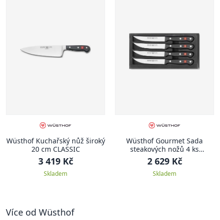
Wüsthof Kuchařský nůž široký
Wüsthof Gourmet Sada
20 cm CLASSIC
steakových nožů 4 ks
GOURMET
3 419 Kč
2 629 Kč
Skladem
Skladem
Více od Wüsthof