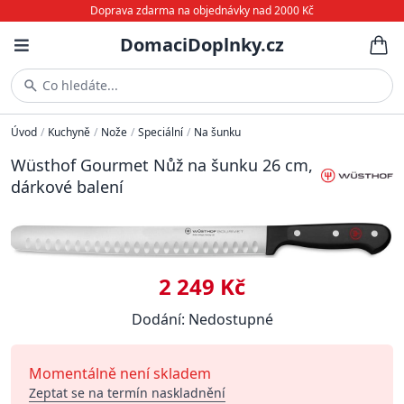
Doprava zdarma na objednávky nad 2000 Kč
DomaciDoplnky.cz
Co hledáte...
Úvod
/
Kuchyně
/
Nože
/
Speciální
/
Na šunku
Wüsthof Gourmet Nůž na šunku 26 cm,
dárkové balení
2 249 Kč
Dodání: Nedostupné
Momentálně není skladem
Zeptat se na termín naskladnění