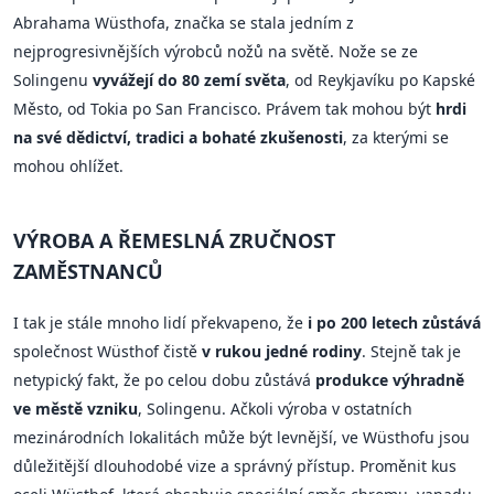
Abrahama Wüsthofa, značka se stala jedním z
nejprogresivnějších výrobců nožů na světě. Nože se ze
Solingenu
vyvážejí do 80 zemí světa
, od Reykjavíku po Kapské
Město, od Tokia po San Francisco. Právem tak mohou být
hrdi
na své dědictví, tradici a bohaté zkušenosti
, za kterými se
mohou ohlížet.
VÝROBA A ŘEMESLNÁ ZRUČNOST
ZAMĚSTNANCŮ
I tak je stále mnoho lidí překvapeno, že
i po 200 letech zůstává
společnost Wüsthof čistě
v rukou jedné rodiny
. Stejně tak je
netypický fakt, že po celou dobu zůstává
produkce výhradně
ve městě vzniku
, Solingenu. Ačkoli výroba v ostatních
mezinárodních lokalitách může být levnější, ve Wüsthofu jsou
důležitější dlouhodobé vize a správný přístup. Proměnit kus