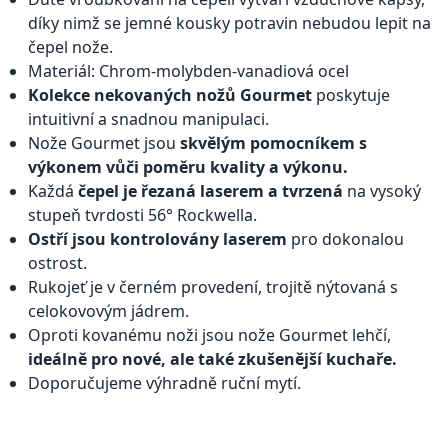
díky nimž se jemné kousky potravin nebudou lepit na
čepel nože.
Materiál: Chrom-molybden-vanadiová ocel
Kolekce nekovaných nožů Gourmet
poskytuje
intuitivní a snadnou manipulaci.
Nože Gourmet jsou
skvělým pomocníkem s
výkonem vůči poměru kvality a výkonu.
Každá
čepel je řezaná laserem a tvrzená
na vysoký
stupeň tvrdosti 56° Rockwella.
Ostří jsou kontrolovány laserem
pro dokonalou
ostrost.
Rukojeť je v černém provedení, trojitě nýtovaná s
celokovovým jádrem.
Oproti kovanému noži jsou nože Gourmet lehčí,
ideálně pro nové, ale také zkušenější kuchaře.
Doporučujeme výhradně ruční mytí.