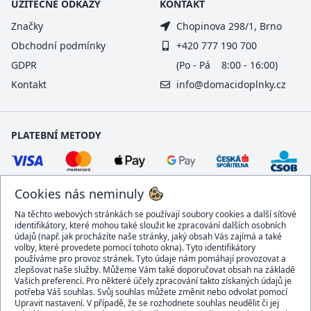
UŽITEČNÉ ODKAZY
KONTAKT
Značky
Chopinova 298/1, Brno
Obchodní podmínky
+420 777 190 700
GDPR
(Po - Pá 8:00 - 16:00)
Kontakt
info@domacidoplnky.cz
PLATEBNÍ METODY
Cookies nás neminuly
Na těchto webových stránkách se používají soubory cookies a další síťové
identifikátory, které mohou také sloužit ke zpracování dalších osobních
údajů (např. jak procházíte naše stránky, jaký obsah Vás zajímá a také
volby, které provedete pomocí tohoto okna). Tyto identifikátory
používáme pro provoz stránek. Tyto údaje nám pomáhají provozovat a
DOPRAVCI
zlepšovat naše služby. Můžeme Vám také doporučovat obsah na základě
Vašich preferencí. Pro některé účely zpracování takto získaných údajů je
potřeba Váš souhlas. Svůj souhlas můžete změnit nebo odvolat pomocí
Upravit nastavení. V případě, že se rozhodnete souhlas neudělit či jej