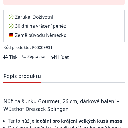
Záruka: Doživotní
30 dní na vrácení peněz
Země původu Německo
Kód produktu: P00009931
Zeptat se
Tisk
Hlídat
Popis produktu
Nůž na šunku Gourmet, 26 cm, dárkové balení -
Wüsthof Dreizack Solingen
Tento nůž je
ideální pro krájení velkých kusů masa.
Duté vroubkování na čepeli vytváří vzduchové kapsy,