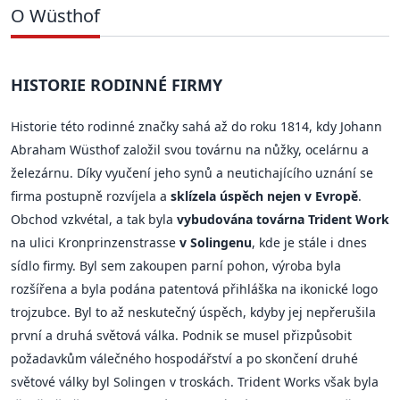
O Wüsthof
HISTORIE RODINNÉ FIRMY
Historie této rodinné značky sahá až do roku 1814, kdy Johann
Abraham Wüsthof založil svou továrnu na nůžky, ocelárnu a
železárnu. Díky vyučení jeho synů a neutichajícího uznání se
firma postupně rozvíjela a
sklízela úspěch nejen v Evropě
.
Obchod vzkvétal, a tak byla
vybudována továrna Trident Work
na ulici Kronprinzenstrasse
v Solingenu
, kde je stále i dnes
sídlo firmy. Byl sem zakoupen parní pohon, výroba byla
rozšířena a byla podána patentová přihláška na ikonické logo
trojzubce. Byl to až neskutečný úspěch, kdyby jej nepřerušila
první a druhá světová válka. Podnik se musel přizpůsobit
požadavkům válečného hospodářství a po skončení druhé
světové války byl Solingen v troskách. Trident Works však byla