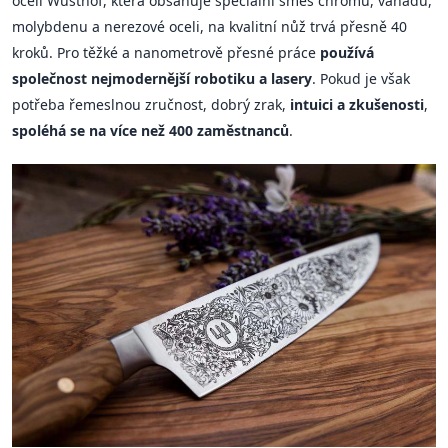
oceli Wüsthof, která obsahuje speciální směs chromu, vanadu,
molybdenu a nerezové oceli, na kvalitní nůž trvá přesně 40
kroků. Pro těžké a nanometrově přesné práce
používá
společnost nejmodernější robotiku a lasery
. Pokud je však
potřeba řemeslnou zručnost, dobrý zrak,
intuici a zkušenosti
,
spoléhá se na více než 400 zaměstnanců
.