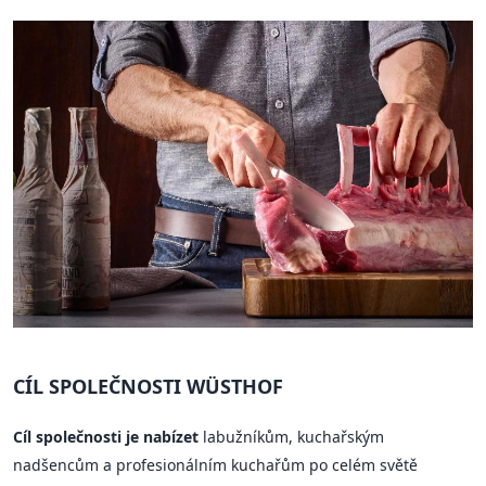
CÍL SPOLEČNOSTI WÜSTHOF
Cíl společnosti je nabízet
labužníkům, kuchařským
nadšencům a profesionálním kuchařům po celém světě