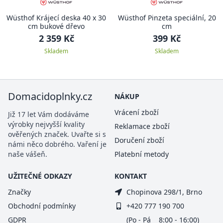
Wüsthof Krájecí deska 40 x 30
Wüsthof Pinzeta speciální, 20
cm bukové dřevo
cm
2 359 Kč
399 Kč
Skladem
Skladem
Domacidoplnky.cz
NÁKUP
Vrácení zboží
Již 17 let Vám dodáváme
výrobky nejvyšší kvality
Reklamace zboží
ověřených značek. Uvařte si s
Doručení zboží
námi něco dobrého. Vaření je
naše vášeň.
Platební metody
UŽITEČNÉ ODKAZY
KONTAKT
Značky
Chopinova 298/1, Brno
Obchodní podmínky
+420 777 190 700
GDPR
(Po - Pá 8:00 - 16:00)