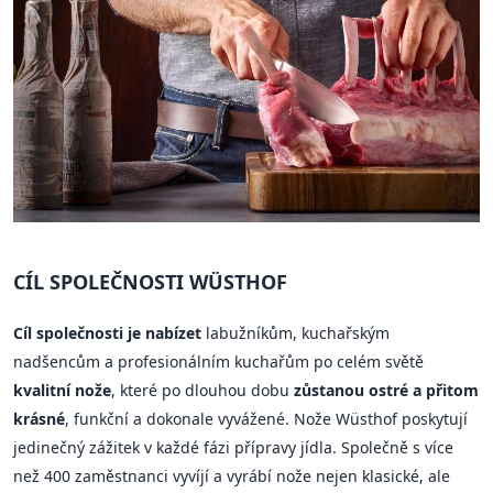
CÍL SPOLEČNOSTI WÜSTHOF
Cíl společnosti je nabízet
labužníkům, kuchařským
nadšencům a profesionálním kuchařům po celém světě
kvalitní nože
, které po dlouhou dobu
zůstanou ostré a přitom
krásné
, funkční a dokonale vyvážené. Nože Wüsthof poskytují
jedinečný zážitek v každé fázi přípravy jídla. Společně s více
než 400 zaměstnanci vyvíjí a vyrábí nože nejen klasické, ale