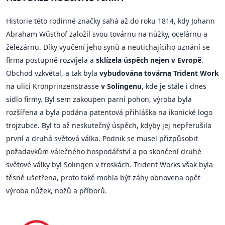
Historie této rodinné značky sahá až do roku 1814, kdy Johann
Abraham Wüsthof založil svou továrnu na nůžky, ocelárnu a
železárnu. Díky vyučení jeho synů a neutichajícího uznání se
firma postupně rozvíjela a
sklízela úspěch nejen v Evropě
.
Obchod vzkvétal, a tak byla
vybudována továrna Trident Work
na ulici Kronprinzenstrasse
v Solingenu
, kde je stále i dnes
sídlo firmy. Byl sem zakoupen parní pohon, výroba byla
rozšířena a byla podána patentová přihláška na ikonické logo
trojzubce. Byl to až neskutečný úspěch, kdyby jej nepřerušila
první a druhá světová válka. Podnik se musel přizpůsobit
požadavkům válečného hospodářství a po skončení druhé
světové války byl Solingen v troskách. Trident Works však byla
těsně ušetřena, proto také mohla být záhy obnovena opět
výroba nůžek, nožů a příborů.