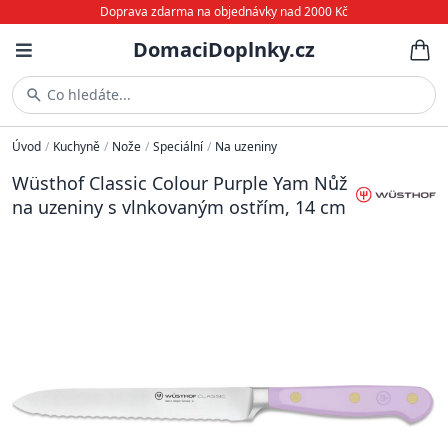
Doprava zdarma na objednávky nad 2000 Kč
DomaciDoplnky.cz
Co hledáte...
Úvod
/
Kuchyně
/
Nože
/
Speciální
/
Na uzeniny
Wüsthof Classic Colour Purple Yam Nůž
na uzeniny s vlnkovaným ostřím, 14 cm