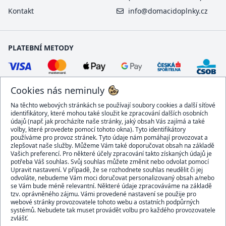
Kontakt
info@domacidoplnky.cz
PLATEBNÍ METODY
Cookies nás neminuly
Na těchto webových stránkách se používají soubory cookies a další síťové
identifikátory, které mohou také sloužit ke zpracování dalších osobních
údajů (např. jak procházíte naše stránky, jaký obsah Vás zajímá a také
volby, které provedete pomocí tohoto okna). Tyto identifikátory
používáme pro provoz stránek. Tyto údaje nám pomáhají provozovat a
DOPRAVCI
zlepšovat naše služby. Můžeme Vám také doporučovat obsah na základě
Vašich preferencí. Pro některé účely zpracování takto získaných údajů je
potřeba Váš souhlas. Svůj souhlas můžete změnit nebo odvolat pomocí
Upravit nastavení. V případě, že se rozhodnete souhlas neudělit či jej
odvoláte, nebudeme Vám moci doručovat personalizovaný obsah a/nebo
se Vám bude méně relevantní. Některé údaje zpracováváme na základě
BEZPEČNÝ OBCHOD
tzv. oprávněného zájmu. Vámi provedené nastavení se použije pro
webové stránky provozovatele tohoto webu a ostatních podpůrných
systémů. Nebudete tak muset provádět volbu pro každého provozovatele
zvlášť.