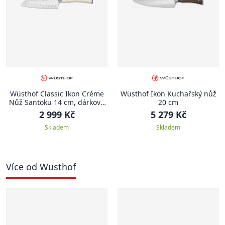
Wüsthof Classic Ikon Créme
Wüsthof Ikon Kuchařský nůž
Nůž Santoku 14 cm, dárkové
20 cm
balení
2 999 Kč
5 279 Kč
Skladem
Skladem
Více od Wüsthof