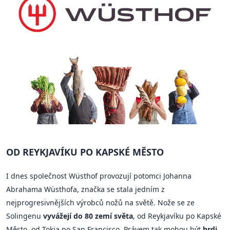
OD REYKJAVÍKU PO KAPSKÉ MĚSTO
I dnes společnost Wüsthof provozují potomci Johanna
Abrahama Wüsthofa, značka se stala jedním z
nejprogresivnějších výrobců nožů na světě. Nože se ze
Solingenu
vyvážejí do 80 zemí světa
, od Reykjavíku po Kapské
Město, od Tokia po San Francisco. Právem tak mohou být
hrdi