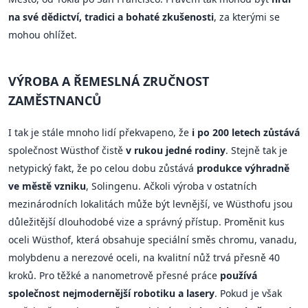
na své dědictví, tradici a bohaté zkušenosti
, za kterými se
mohou ohlížet.
VÝROBA A ŘEMESLNÁ ZRUČNOST
ZAMĚSTNANCŮ
I tak je stále mnoho lidí překvapeno, že
i po 200 letech zůstává
společnost Wüsthof čistě
v rukou jedné rodiny
. Stejně tak je
netypický fakt, že po celou dobu zůstává
produkce výhradně
ve městě vzniku
, Solingenu. Ačkoli výroba v ostatních
mezinárodních lokalitách může být levnější, ve Wüsthofu jsou
důležitější dlouhodobé vize a správný přístup. Proměnit kus
oceli Wüsthof, která obsahuje speciální směs chromu, vanadu,
molybdenu a nerezové oceli, na kvalitní nůž trvá přesně 40
kroků. Pro těžké a nanometrově přesné práce
používá
společnost nejmodernější robotiku a lasery
. Pokud je však