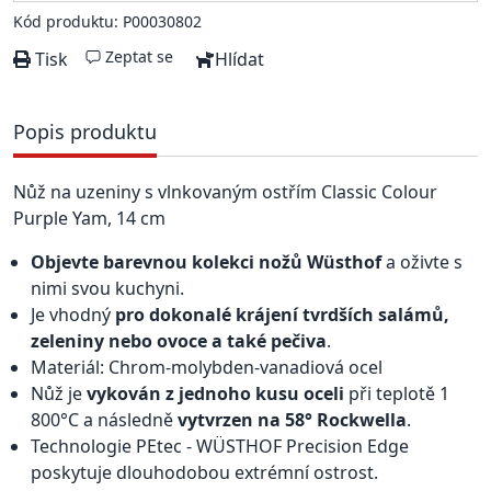
Kód produktu: P00030802
Zeptat se
Tisk
Hlídat
Popis produktu
Nůž na uzeniny s vlnkovaným ostřím Classic Colour
Purple Yam, 14 cm
Objevte barevnou kolekci nožů Wüsthof
a oživte s
nimi svou kuchyni.
Je vhodný
pro dokonalé krájení tvrdších salámů,
zeleniny nebo ovoce a také pečiva
.
Materiál: Chrom-molybden-vanadiová ocel
Nůž je
vykován z jednoho kusu oceli
při teplotě 1
800°C a následně
vytvrzen na 58° Rockwella
.
Technologie PEtec - WÜSTHOF Precision Edge
poskytuje dlouhodobou extrémní ostrost.