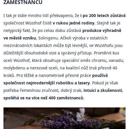
ZAMĚSTNANCŮ
I tak je stále mnoho lidí překvapeno, že
i po 200 letech zůstává
společnost Wüsthof čistě
v rukou jedné rodiny
. Stejně tak je
netypický fakt, že po celou dobu zůstává
produkce výhradně
ve městě vzniku
, Solingenu. Ačkoli výroba v ostatních
mezinárodních lokalitách může být levnější, ve Wüsthofu jsou
důležitější dlouhodobé vize a správný přístup. Proměnit kus
oceli Wüsthof, která obsahuje speciální směs chromu, vanadu,
molybdenu a nerezové oceli, na kvalitní nůž trvá přesně 40
kroků. Pro těžké a nanometrově přesné práce
používá
společnost nejmodernější robotiku a lasery
. Pokud je však
potřeba řemeslnou zručnost, dobrý zrak,
intuici a zkušenosti
,
spoléhá se na více než 400 zaměstnanců
.