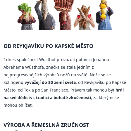
OD REYKJAVÍKU PO KAPSKÉ MĚSTO
I dnes společnost Wüsthof provozují potomci Johanna
Abrahama Wüsthofa, značka se stala jedním z
nejprogresivnějších výrobců nožů na světě. Nože se ze
Solingenu
vyvážejí do 80 zemí světa
, od Reykjavíku po Kapské
Město, od Tokia po San Francisco. Právem tak mohou být
hrdi
na své dědictví, tradici a bohaté zkušenosti
, za kterými se
mohou ohlížet.
VÝROBA A ŘEMESLNÁ ZRUČNOST