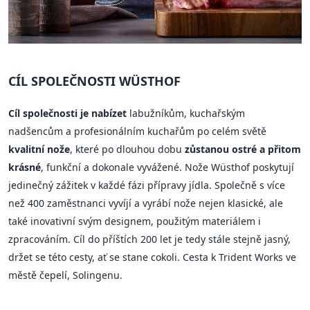
CÍL SPOLEČNOSTI WÜSTHOF
Cíl společnosti je nabízet
labužníkům, kuchařským
nadšencům a profesionálním kuchařům po celém světě
kvalitní nože
, které po dlouhou dobu
zůstanou ostré a přitom
krásné
, funkční a dokonale vyvážené. Nože Wüsthof poskytují
jedinečný zážitek v každé fázi přípravy jídla. Společně s více
než 400 zaměstnanci vyvíjí a vyrábí nože nejen klasické, ale
také inovativní svým designem, použitým materiálem i
zpracováním. Cíl do příštích 200 let je tedy stále stejně jasný,
držet se této cesty, ať se stane cokoli. Cesta k Trident Works ve
městě čepelí, Solingenu.