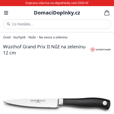
Doprava zdarma na objednávky nad 2000 Kč
DomaciDoplnky.cz
Co hledáte...
Úvod
/
Kuchyně
/
Nože
/
Na ovoce a zeleninu
Wüsthof Grand Prix II Nůž na zeleninu
12 cm