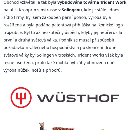
Obchod vzkvétal, a tak byla
vybudována továrna Trident Work
na ulici Kronprinzenstrasse
v Solingenu
, kde je stále i dnes
sídlo firmy. Byl sem zakoupen parní pohon, výroba byla
rozšířena a byla podána patentová přihláška na ikonické logo
trojzubce. Byl to až neskutečný úspěch, kdyby jej nepřerušila
první a druhá světová válka. Podnik se musel přizpůsobit
požadavkům válečného hospodářství a po skončení druhé
světové války byl Solingen v troskách. Trident Works však byla
těsně ušetřena, proto také mohla být záhy obnovena opět
výroba nůžek, nožů a příborů.