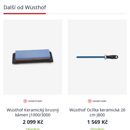
Další od Wüsthof
Wüsthof Keramický brusný
Wüsthof Ocílka keramická 26
kámen J1000/3000
cm J800
2 099 Kč
1 569 Kč
Skladem
Skladem