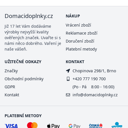
Domacidoplnky.cz
NÁKUP
Vrácení zboží
Již 17 let Vám dodáváme
výrobky nejvyšší kvality
Reklamace zboží
ověřených značek. Uvařte si s
Doručení zboží
námi něco dobrého. Vaření je
naše vášeň.
Platební metody
UŽITEČNÉ ODKAZY
KONTAKT
Značky
Chopinova 298/1, Brno
Obchodní podmínky
+420 777 190 700
GDPR
(Po - Pá 8:00 - 16:00)
Kontakt
info@domacidoplnky.cz
PLATEBNÍ METODY