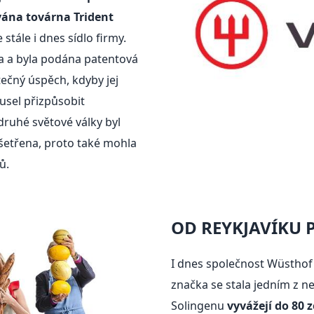
ána továrna Trident
e stále i dnes sídlo firmy.
a a byla podána patentová
tečný úspěch, kdyby jej
usel přizpůsobit
ruhé světové války byl
ušetřena, proto také mohla
ů.
OD REYKJAVÍKU 
I dnes společnost Wüstho
značka se stala jedním z n
Solingenu
vyvážejí do 80 