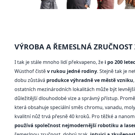
VÝROBA A ŘEMESLNÁ ZRUČNOST
I tak je stále mnoho lidí překvapeno, že
i po 200 let
Wüsthof čistě
v rukou jedné rodiny
. Stejně tak je n
dobu zůstává
produkce výhradně ve městě vzniku
ostatních mezinárodních lokalitách může být levnějš
důležitější dlouhodobé vize a správný přístup. Promě
která obsahuje speciální směs chromu, vanadu, moly
kvalitní nůž trvá přesně 40 kroků. Pro těžké a nano
používá společnost nejmodernější robotiku a lase
řemeslnou zručnost, dobrý zrak,
intuici a zkušenos