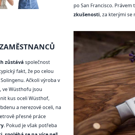
po San Francisco. Právem
zkušenosti
, za kterými se
 ZAMĚSTNANCŮ
ech zůstává
společnost
etypický fakt, že po celou
, Solingenu. Ačkoli výroba v
í, ve Wüsthofu jsou
nit kus oceli Wüsthof,
bdenu a nerezové oceli, na
metrově přesné práce
ry
. Pokud je však potřeba
ti
,
spoléhá se na více než