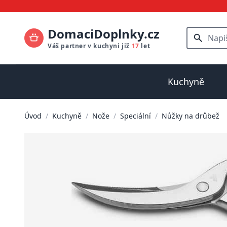
DomaciDoplnky.cz
Váš partner v kuchyni již
17
let
Kuchyně
Úvod
/
Kuchyně
/
Nože
/
Speciální
/
Nůžky na drůbež