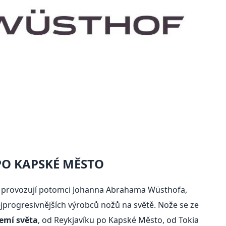
PO KAPSKÉ MĚSTO
f provozují potomci Johanna Abrahama Wüsthofa,
ejprogresivnějších výrobců nožů na světě. Nože se ze
zemí světa
, od Reykjavíku po Kapské Město, od Tokia