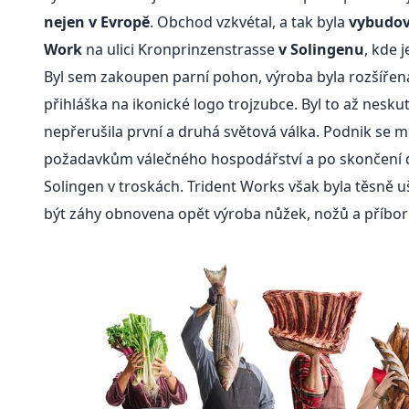
nejen v Evropě
. Obchod vzkvétal, a tak byla
vybudov
Work
na ulici Kronprinzenstrasse
v Solingenu
, kde j
Byl sem zakoupen parní pohon, výroba byla rozšířen
přihláška na ikonické logo trojzubce. Byl to až nesku
nepřerušila první a druhá světová válka. Podnik se m
požadavkům válečného hospodářství a po skončení d
Solingen v troskách. Trident Works však byla těsně 
být záhy obnovena opět výroba nůžek, nožů a příbor