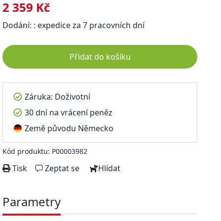
2 359 Kč
Dodání: : expedice za 7 pracovních dní
Přidat do košíku
Záruka: Doživotní
30 dní na vrácení peněz
Země původu Německo
Kód produktu: P00003982
Tisk
Zeptat se
Hlídat
Parametry