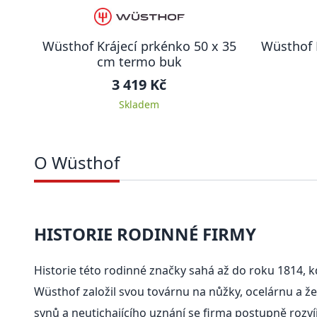
Wüsthof Krájecí prkénko 50 x 35
Wüsthof 
cm termo buk
3 419 Kč
Skladem
O Wüsthof
HISTORIE RODINNÉ FIRMY
Historie této rodinné značky sahá až do roku 1814,
Wüsthof založil svou továrnu na nůžky, ocelárnu a že
synů a neutichajícího uznání se firma postupně rozví