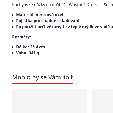
Kuchyňské n
ůžky na drůbež - Wüsthof Dreizack Soli
Materiál: nerezová ocel
Pojistka pro snadné skladování
Po použití pečlivě umyjte v teplé mýdlové vodě 
Rozměry:
Délka: 25,4 cm
Váha: 341 g
Mohlo by se Vám líbit