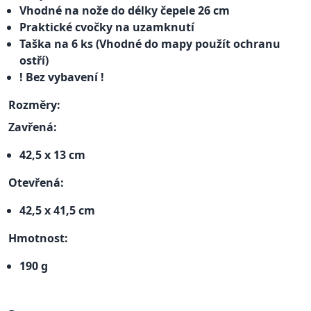
Vhodné na nože do délky čepele 26 cm
Praktické cvočky na uzamknutí
Taška na 6 ks
(Vhodné do mapy použít ochranu
ostří)
! Bez vybavení !
Rozměry:
Zavřená:
42,5 x 13 cm
Otevřená:
42,5 x 41,5 cm
Hmotnost:
190 g