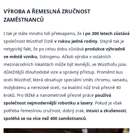
VÝROBA A ŘEMESLNÁ ZRUČNOST
ZAMĚSTNANCŮ
I tak je stále mnoho lidí překvapeno, že
i po 200 letech zůstává
společnost Wüsthof čistě
v rukou jedné rodiny
. Stejně tak je
netypický fakt, že po celou dobu zůstává
produkce výhradně
ve městě vzniku
, Solingenu. Ačkoli výroba v ostatních
mezinárodních lokalitách může být levnější, ve Wüsthofu jsou
důležitější dlouhodobé vize a správný přístup. Proměnit kus
oceli Wüsthof, která obsahuje speciální směs chromu, vanadu,
molybdenu a nerezové oceli, na kvalitní nůž trvá přesně 40
kroků. Pro těžké a nanometrově přesné práce
používá
společnost nejmodernější robotiku a lasery
. Pokud je však
potřeba řemeslnou zručnost, dobrý zrak,
intuici a zkušenosti
,
spoléhá se na více než 400 zaměstnanců
.