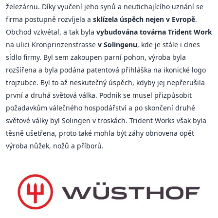
železárnu. Díky vyučení jeho synů a neutichajícího uznání se
firma postupně rozvíjela a
sklízela úspěch nejen v Evropě
.
Obchod vzkvétal, a tak byla
vybudována továrna Trident Work
na ulici Kronprinzenstrasse
v Solingenu
, kde je stále i dnes
sídlo firmy. Byl sem zakoupen parní pohon, výroba byla
rozšířena a byla podána patentová přihláška na ikonické logo
trojzubce. Byl to až neskutečný úspěch, kdyby jej nepřerušila
první a druhá světová válka. Podnik se musel přizpůsobit
požadavkům válečného hospodářství a po skončení druhé
světové války byl Solingen v troskách. Trident Works však byla
těsně ušetřena, proto také mohla být záhy obnovena opět
výroba nůžek, nožů a příborů.