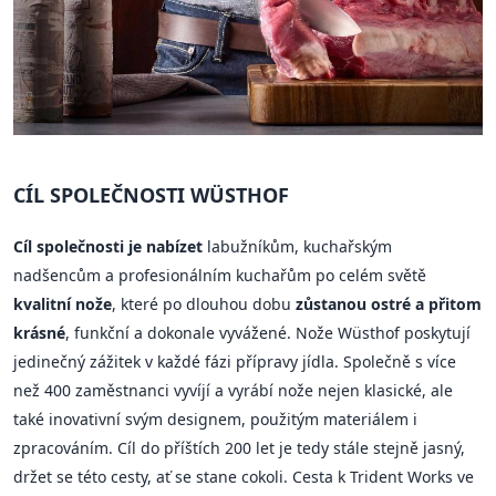
CÍL SPOLEČNOSTI WÜSTHOF
Cíl společnosti je nabízet
labužníkům, kuchařským
nadšencům a profesionálním kuchařům po celém světě
kvalitní nože
, které po dlouhou dobu
zůstanou ostré a přitom
krásné
, funkční a dokonale vyvážené. Nože Wüsthof poskytují
jedinečný zážitek v každé fázi přípravy jídla. Společně s více
než 400 zaměstnanci vyvíjí a vyrábí nože nejen klasické, ale
také inovativní svým designem, použitým materiálem i
zpracováním. Cíl do příštích 200 let je tedy stále stejně jasný,
držet se této cesty, ať se stane cokoli. Cesta k Trident Works ve