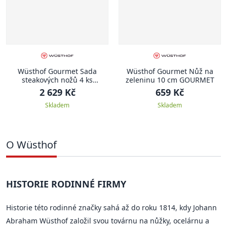
Wüsthof Gourmet Sada
Wüsthof Gourmet Nůž na
steakových nožů 4 ks
zeleninu 10 cm GOURMET
GOURMET
2 629 Kč
659 Kč
Skladem
Skladem
O Wüsthof
HISTORIE RODINNÉ FIRMY
Historie této rodinné značky sahá až do roku 1814, kdy Johann
Abraham Wüsthof založil svou továrnu na nůžky, ocelárnu a