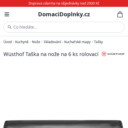
Doprava zdarma na objednávky nad 2000 Kč
DomaciDoplnky.cz
Co hledáte...
Úvod
/
Kuchyně
/
Nože
/
Skladování
/
Kuchařské mapy
/
Tašky
Wüsthof Taška na nože na 6 ks rolovací