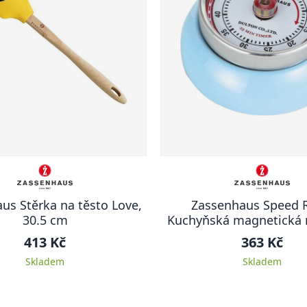
us Stěrka na těsto Love,
Zassenhaus Speed 
30.5 cm
Kuchyňská magnetická 
světle modrá
413 Kč
363 Kč
Skladem
Skladem