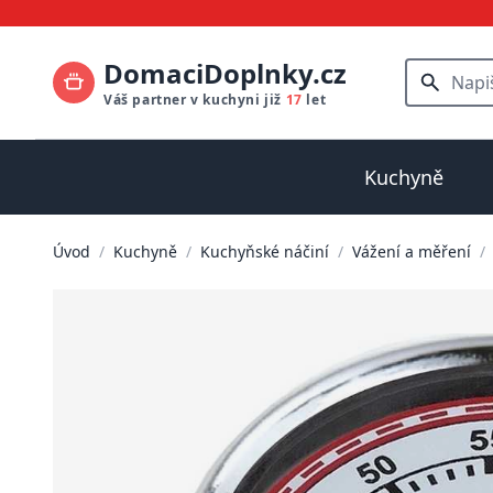
DomaciDoplnky.cz
Váš partner v kuchyni již
17
let
Kuchyně
Úvod
/
Kuchyně
/
Kuchyňské náčiní
/
Vážení a měření
/