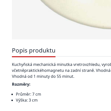
Popis produktu
Kuchyňská mechanická minutka
v
retro
vzhled
u, vyr
včetně
praktického
magnet
u
na zadní straně
. Vhodná 
Vhodná od 1 minuty do 55 minut.
Rozměry:
Průměr: 7 cm
Výška: 3 cm