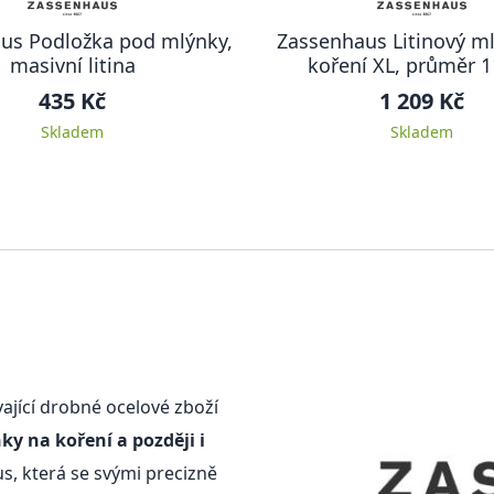
us Podložka pod mlýnky,
Zassenhaus Litinový m
masivní litina
koření XL, průměr 
435 Kč
1 209 Kč
Skladem
Skladem
ající drobné ocelové zboží
ky na koření a později i
s, která se svými precizně