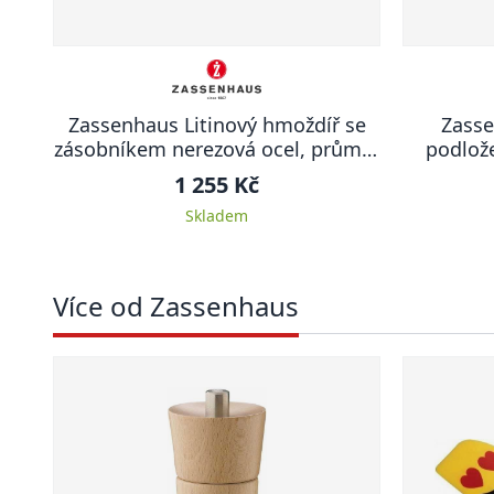
Zassenhaus Litinový hmoždíř se
Zasse
zásobníkem nerezová ocel, průměr
podlože
8 cm
1 255 Kč
Skladem
Více od Zassenhaus