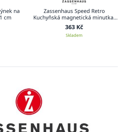
lýnek na
Zassenhaus Speed Retro
11 cm
Kuchyňská magnetická minutka,
metalicky červená
363 Kč
Skladem