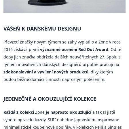
VÁŠEŇ K DÁNSKÉMU DESIGNU
Převzetí značky novým týmem se záhy vyplatilo a Zone v roce
2016 získává první
významné ocenění Red Dot Award
. Od té
doby jich značka obdržela dalších neuvěřitelných 27. Spolu s
týmem inovativních dánských designérů urputně pracují na
zdokonalování a vyvíjení nových produktů
, díky kterým
budou běžné domácí činnosti naprostým potěšením.
JEDINEČNÉ A OKOUZLUJÍCÍ KOLEKCE
Každá z kolekcí
Zone
je naprosto okouzlující
a tak si jistě
vybere opravdu každý. SUII nabídne Japonskem inspirované
minimalistické koupelnové doplňky, v kolekcích Peili a Singles