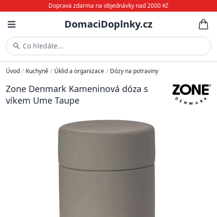
Doprava zdarma na objednávky nad 2000 Kč
DomaciDoplnky.cz
Co hledáte...
Úvod
/
Kuchyně
/
Úklid a organizace
/
Dózy na potraviny
Zone Denmark Kameninová dóza s
víkem Ume Taupe