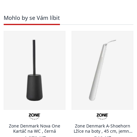
Mohlo by se Vám líbit
Zone Denmark Nova One
Zone Denmark A-Shoehorn
Kartáč na WC , černá
Lžíce na boty , 45 cm, jemně
šedá