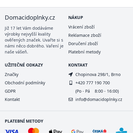
Domacidoplnky.cz
NÁKUP
Vrácení zboží
Již 17 let Vám dodáváme
výrobky nejvyšší kvality
Reklamace zboží
ověřených značek. Uvařte si s
Doručení zboží
námi něco dobrého. Vaření je
naše vášeň.
Platební metody
UŽITEČNÉ ODKAZY
KONTAKT
Značky
Chopinova 298/1, Brno
Obchodní podmínky
+420 777 190 700
GDPR
(Po - Pá 8:00 - 16:00)
Kontakt
info@domacidoplnky.cz
PLATEBNÍ METODY