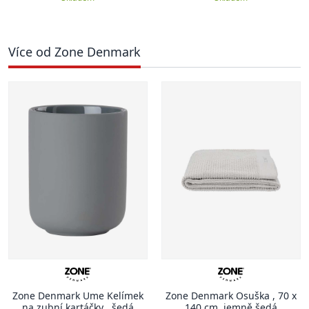
Více od Zone Denmark
Zone Denmark Ume Kelímek
Zone Denmark Osuška , 70 x
na zubní kartáčky , šedá
140 cm, jemně šedá