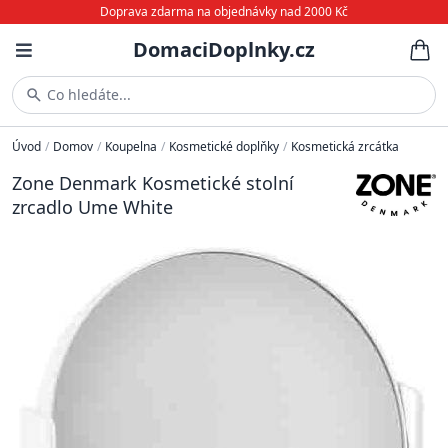
Doprava zdarma na objednávky nad 2000 Kč
DomaciDoplnky.cz
Co hledáte...
Úvod
/
Domov
/
Koupelna
/
Kosmetické doplňky
/
Kosmetická zrcátka
Zone Denmark Kosmetické stolní
zrcadlo Ume White