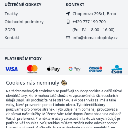
UŽITEČNÉ ODKAZY
KONTAKT
Značky
Chopinova 298/1, Brno
Obchodní podmínky
+420 777 190 700
GDPR
(Po - Pá 8:00 - 16:00)
Kontakt
info@domacidoplnky.cz
PLATEBNÍ METODY
Cookies nás neminuly
Na těchto webových stránkách se používají soubory cookies a další síťové
identifikátory, které mohou také sloužit ke zpracování dalších osobních
údajů (např. jak procházíte naše stránky, jaký obsah Vás zajímá a také
volby, které provedete pomocí tohoto okna). Tyto identifikátory
používáme pro provoz stránek. Tyto údaje nám pomáhají provozovat a
DOPRAVCI
zlepšovat naše služby. Můžeme Vám také doporučovat obsah na základě
Vašich preferencí. Pro některé účely zpracování takto získaných údajů je
potřeba Váš souhlas. Svůj souhlas můžete změnit nebo odvolat pomocí
Upravit nastavení. V případě, že se rozhodnete souhlas neudělit či jej