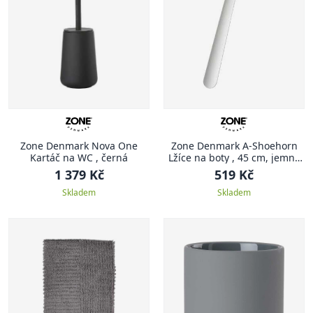
Zone Denmark Nova One
Zone Denmark A-Shoehorn
Kartáč na WC , černá
Lžíce na boty , 45 cm, jemně
šedá
1 379 Kč
519 Kč
Skladem
Skladem