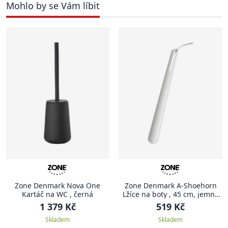
Mohlo by se Vám líbit
Zone Denmark Nova One
Zone Denmark A-Shoehorn
Kartáč na WC , černá
Lžíce na boty , 45 cm, jemně
šedá
1 379 Kč
519 Kč
Skladem
Skladem