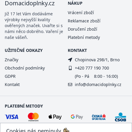
Domacidoplnky.cz
NÁKUP
Vrácení zboží
Již 17 let Vám dodáváme
výrobky nejvyšší kvality
Reklamace zboží
ověřených značek. Uvařte si s
Doručení zboží
námi něco dobrého. Vaření je
naše vášeň.
Platební metody
UŽITEČNÉ ODKAZY
KONTAKT
Značky
Chopinova 298/1, Brno
Obchodní podmínky
+420 777 190 700
GDPR
(Po - Pá 8:00 - 16:00)
Kontakt
info@domacidoplnky.cz
PLATEBNÍ METODY
Cookies nás neminuly