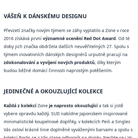
VÁŠEŇ K DÁNSKÉMU DESIGNU
Převzetí značky novým týmem se záhy vyplatilo a Zone v roce
2016 získává první
významné ocenění Red Dot Award
. Od té
doby jich značka obdržela dalších neuvěřitelných 27. Spolu s
týmem inovativních dánských designérů urputně pracují na
zdokonalování a vyvíjení nových produktů
, díky kterým
budou běžné domácí činnosti naprostým potěšením.
JEDINEČNÉ A OKOUZLUJÍCÍ KOLEKCE
Každá z kolekcí
Zone
je naprosto okouzlující
a tak si jistě
vybere opravdu každý. SUII nabídne Japonskem inspirované
minimalistické koupelnové doplňky, v kolekcích Peili a Singles
Vás osloví krásné linie doplněné vyváženými barvami a spolu s
kolekcí Rocks se z Vás stane odborník na drinky. Nechte se i Vy