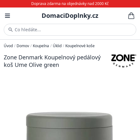
Doprava zdarma na objednávky nad 2000 Kč
DomaciDoplnky.cz
Co hledáte...
Úvod
/
Domov
/
Koupelna
/
Úklid
/
Koupelnové koše
Zone Denmark Koupelnový pedálový
koš Ume Olive green