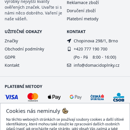
výrobky nejvyšší kvality
Reklamace zboží
ověřených značek. Uvařte si s
Doručení zboží
námi něco dobrého. Vaření je
naše vášeň.
Platební metody
UŽITEČNÉ ODKAZY
KONTAKT
Značky
Chopinova 298/1, Brno
Obchodní podmínky
+420 777 190 700
GDPR
(Po - Pá 8:00 - 16:00)
Kontakt
info@domacidoplnky.cz
PLATEBNÍ METODY
Cookies nás neminuly
Na těchto webových stránkách se používají soubory cookies a další síťové
identifikátory, které mohou také sloužit ke zpracování dalších osobních
údajů (např. jak procházíte naše stránky, jaký obsah Vás zajímá a také