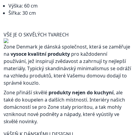
Výška: 60 cm
Šířka: 30 cm
VŠE JE O SKVĚLÝCH TVARECH
Zone Denmark je dánská společnost, která se zaměřuje
na
vysoce kvalitní produkty
pro každodenní
používání, jež inspirují zvědavost a zahrnují ty nejlepší
materiály. Typický skandinávský minimalismus se odráží
na vzhledu produktů, které Vašemu domovu dodají to
správné kouzlo.
Zone přináší skvělé
produkty nejen do kuchyní
, ale
také do koupelen a dalších místností. Interiéry našich
domácností se pro Zone staly prioritou, a tak mohly
vzniknout nové podněty a nápady, které vyústily ve
skvělé novinky.
VÁŠEŇ K DÁNSKÉMU DESIGNU