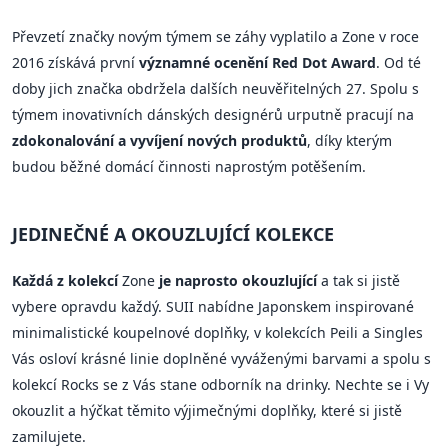
Převzetí značky novým týmem se záhy vyplatilo a Zone v roce
2016 získává první
významné ocenění Red Dot Award
. Od té
doby jich značka obdržela dalších neuvěřitelných 27. Spolu s
týmem inovativních dánských designérů urputně pracují na
zdokonalování a vyvíjení nových produktů
, díky kterým
budou běžné domácí činnosti naprostým potěšením.
JEDINEČNÉ A OKOUZLUJÍCÍ KOLEKCE
Každá z kolekcí
Zone
je naprosto okouzlující
a tak si jistě
vybere opravdu každý. SUII nabídne Japonskem inspirované
minimalistické koupelnové doplňky, v kolekcích Peili a Singles
Vás osloví krásné linie doplněné vyváženými barvami a spolu s
kolekcí Rocks se z Vás stane odborník na drinky. Nechte se i Vy
okouzlit a hýčkat těmito výjimečnými doplňky, které si jistě
zamilujete.