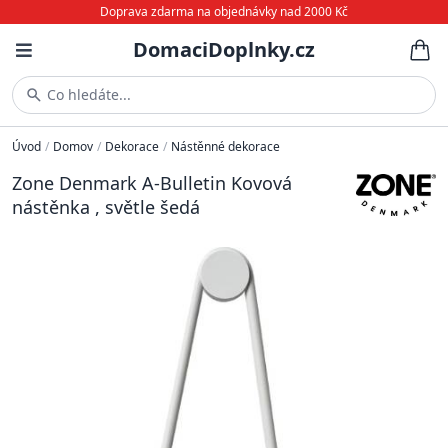
Doprava zdarma na objednávky nad 2000 Kč
DomaciDoplnky.cz
Co hledáte...
Úvod
/
Domov
/
Dekorace
/
Nástěnné dekorace
Zone Denmark A-Bulletin Kovová
nástěnka , světle šedá