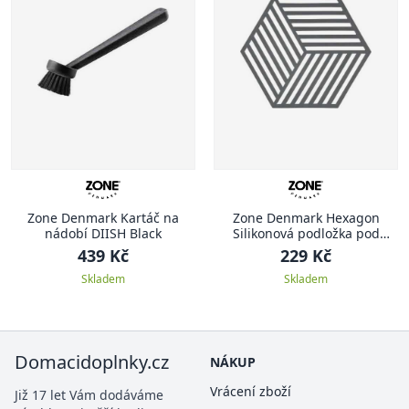
Zone Denmark Kartáč na
Zone Denmark Hexagon
nádobí DIISH Black
Silikonová podložka pod
hrnec 1 ks, tmavě šedá
439 Kč
229 Kč
Skladem
Skladem
Domacidoplnky.cz
NÁKUP
Vrácení zboží
Již 17 let Vám dodáváme