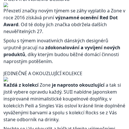
Převzetí značky novým týmem se záhy vyplatilo a Zone v
roce 2016 získává první
významné ocenění Red Dot
Award
. Od té doby jich značka obdržela dalších
neuvěřitelných 27.
Spolu s týmem inovativních dánských designérů
urputně pracují na
zdokonalování a vyvíjení nových
produktů
, díky kterým budou běžné domácí činnosti
naprostým potěšením.
JEDINEČNÉ A OKOUZLUJÍCÍ KOLEKCE
Každá z kolekcí
Zone
je naprosto okouzlující
a tak si
jistě vybere opravdu každý. SUII nabídne Japonskem
inspirované minimalistické koupelnové doplňky, v
kolekcích Peili a Singles Vás osloví krásné linie doplněné
vyváženými barvami a spolu s kolekcí Rocks se z Vás
stane odborník na drinky.
Nechte se i Vy okouzlit a hýčkat těmito výjimečnými