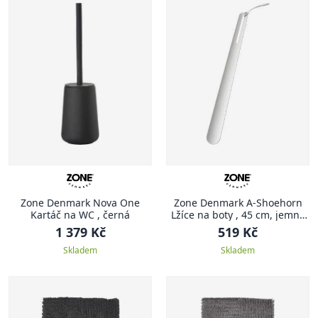
Zone Denmark Nova One
Zone Denmark A-Shoehorn
Kartáč na WC , černá
Lžíce na boty , 45 cm, jemně
šedá
1 379 Kč
519 Kč
Skladem
Skladem