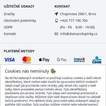
UŽITEČNÉ ODKAZY
KONTAKT
Značky
Chopinova 298/1, Brno
Obchodní podmínky
+420 777 190 700
GDPR
(Po - Pá 8:00 - 16:00)
Kontakt
info@domacidoplnky.cz
PLATEBNÍ METODY
Cookies nás neminuly
Na těchto webových stránkách se používají soubory cookies a další síťové
identifikátory, které mohou také sloužit ke zpracování dalších osobních
údajů (např. jak procházíte naše stránky, jaký obsah Vás zajímá a také
volby, které provedete pomocí tohoto okna). Tyto identifikátory
používáme pro provoz stránek. Tyto údaje nám pomáhají provozovat a
DOPRAVCI
zlepšovat naše služby. Můžeme Vám také doporučovat obsah na základě
Vašich preferencí. Pro některé účely zpracování takto získaných údajů je
potřeba Váš souhlas. Svůj souhlas můžete změnit nebo odvolat pomocí