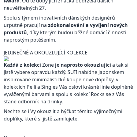
Award
. Od té doby jich značka obdržela dalších
neuvěřitelných 27.
Spolu s týmem inovativních dánských designérů
urputně pracují na
zdokonalování a vyvíjení nových
produktů
, díky kterým budou běžné domácí činnosti
naprostým potěšením.
JEDINEČNÉ A OKOUZLUJÍCÍ KOLEKCE
Každá z kolekcí
Zone
je naprosto okouzlující
a tak si
jistě vybere opravdu každý. SUII nabídne Japonskem
inspirované minimalistické koupelnové doplňky, v
kolekcích Peili a Singles Vás osloví krásné linie doplněné
vyváženými barvami a spolu s kolekcí Rocks se z Vás
stane odborník na drinky.
Nechte se i Vy okouzlit a hýčkat těmito výjimečnými
doplňky, které si jistě zamilujete.