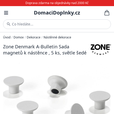
Doprava zdarma na objednávky nad 2000 Kč
DomaciDoplnky.cz
Co hledáte...
Úvod
/
Domov
/
Dekorace
/
Nástěnné dekorace
Zone Denmark A-Bulletin Sada
magnetů k nástěnce , 5 ks, světle šedé