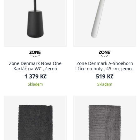
Zone Denmark Nova One
Zone Denmark A-Shoehorn
Kartáč na WC , černá
Lžíce na boty , 45 cm, jemně
šedá
1 379 Kč
519 Kč
Skladem
Skladem