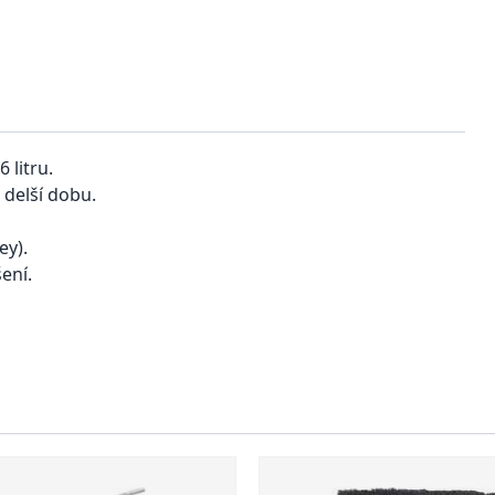
 litru.
delší dobu.
ey).
ení.