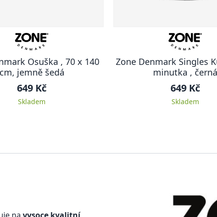
nmark Osuška , 70 x 140
Zone Denmark Singles 
cm, jemně šedá
minutka , čern
649 Kč
649 Kč
Skladem
Skladem
uje na
vysoce kvalitní