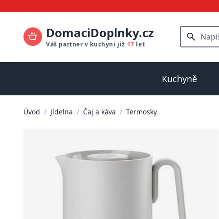
DomaciDoplnky.cz
Váš partner v kuchyni již
17
let
Kuchyně
Úvod
/
Jídelna
/
Čaj a káva
/
Termosky