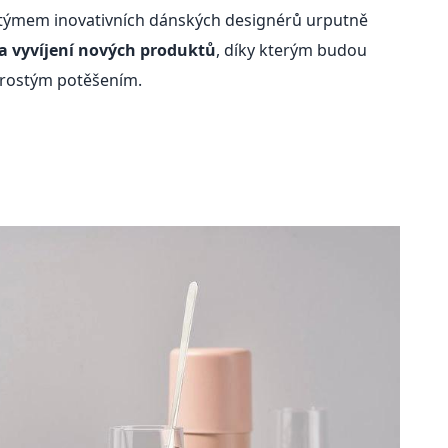
s týmem inovativních dánských designérů urputně
a vyvíjení nových produktů
, díky kterým budou
prostým potěšením.