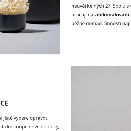
neuvěřitelných 27. Spolu 
pracují na
zdokonalování 
běžné domácí činnosti na
KCE
si jistě vybere opravdu
stické koupelnové doplňky,