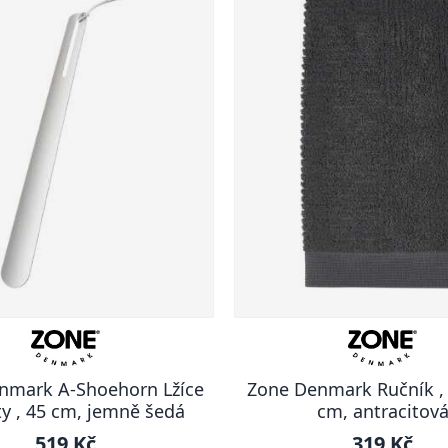
nmark A-Shoehorn Lžíce
Zone Denmark Ručník , 
y , 45 cm, jemně šedá
cm, antracitov
519 Kč
319 Kč