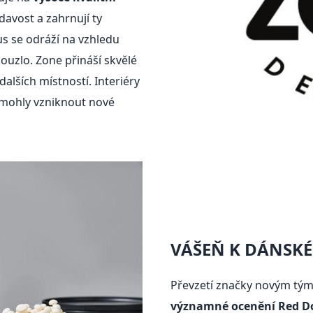
davost a zahrnují ty
us se odráží na vzhledu
uzlo. Zone přináší skvělé
dalších místností. Interiéry
k mohly vzniknout nové
VÁŠEŇ K DÁNSK
Převzetí značky novým týme
významné ocenění Red D