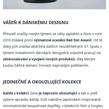
VÁŠEŇ K DÁNSKÉMU DESIGNU
Převzetí značky novým týmem se záhy vyplatilo a Zone v roce
2016 získává první
významné ocenění Red Dot Award
. Od té
doby jich značka obdržela dalších neuvěřitelných 27. Spolu s
týmem inovativních dánských designérů urputně pracují na
zdokonalování a vyvíjení nových produktů
, díky kterým
budou běžné domácí činnosti naprostým potěšením.
JEDINEČNÉ A OKOUZLUJÍCÍ KOLEKCE
Každá z kolekcí
Zone
je naprosto okouzlující
a tak si jistě
vybere opravdu každý. SUII nabídne Japonskem inspirované
minimalistické koupelnové doplňky, v kolekcích Peili a Singles