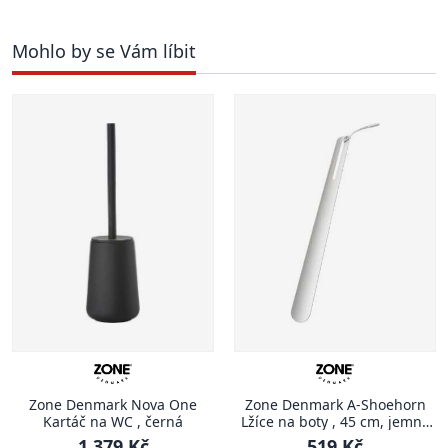
Mohlo by se Vám líbit
Zone Denmark Nova One
Zone Denmark A-Shoehorn
Kartáč na WC , černá
Lžíce na boty , 45 cm, jemně
šedá
1 379 Kč
519 Kč