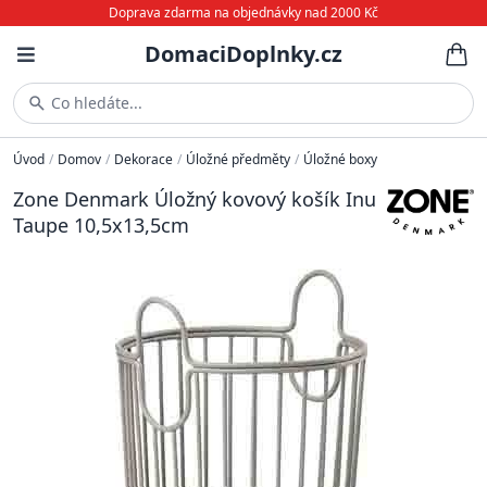
Doprava zdarma na objednávky nad 2000 Kč
DomaciDoplnky.cz
Co hledáte...
Úvod
/
Domov
/
Dekorace
/
Úložné předměty
/
Úložné boxy
Zone Denmark Úložný kovový košík Inu
Taupe 10,5x13,5cm