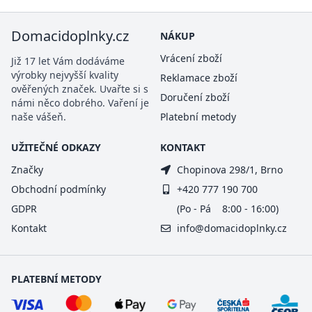
Domacidoplnky.cz
NÁKUP
Vrácení zboží
Již 17 let Vám dodáváme
výrobky nejvyšší kvality
Reklamace zboží
ověřených značek. Uvařte si s
Doručení zboží
námi něco dobrého. Vaření je
naše vášeň.
Platební metody
UŽITEČNÉ ODKAZY
KONTAKT
Značky
Chopinova 298/1, Brno
Obchodní podmínky
+420 777 190 700
GDPR
(Po - Pá 8:00 - 16:00)
Kontakt
info@domacidoplnky.cz
PLATEBNÍ METODY