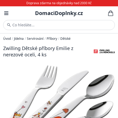
Doprava zdarma na objednávky nad 2000 Kč
DomaciDoplnky.cz
Co hledáte...
Úvod
/
Jídelna
/
Servírování
/
Příbory
/
Dětské
Zwilling Dětské příbory Emilie z
nerezové oceli, 4 ks