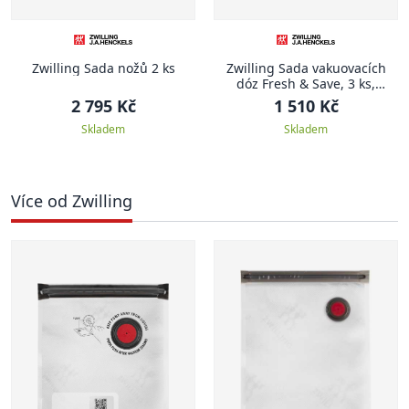
Zwilling Sada nožů 2 ks
Zwilling Sada vakuovacích
dóz Fresh & Save, 3 ks,
plastové
2 795 Kč
1 510 Kč
Skladem
Skladem
Více od Zwilling