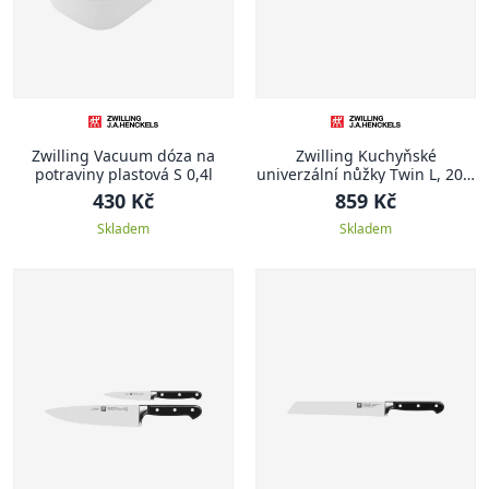
Zwilling Vacuum dóza na
Zwilling Kuchyňské
potraviny plastová S 0,4l
univerzální nůžky Twin L, 20.5
cm
430 Kč
859 Kč
Skladem
Skladem