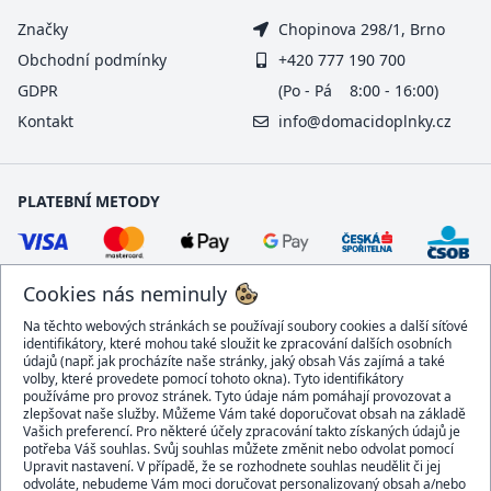
Značky
Chopinova 298/1, Brno
Obchodní podmínky
+420 777 190 700
GDPR
(Po - Pá 8:00 - 16:00)
Kontakt
info@domacidoplnky.cz
PLATEBNÍ METODY
Cookies nás neminuly
Na těchto webových stránkách se používají soubory cookies a další síťové
identifikátory, které mohou také sloužit ke zpracování dalších osobních
údajů (např. jak procházíte naše stránky, jaký obsah Vás zajímá a také
volby, které provedete pomocí tohoto okna). Tyto identifikátory
používáme pro provoz stránek. Tyto údaje nám pomáhají provozovat a
DOPRAVCI
zlepšovat naše služby. Můžeme Vám také doporučovat obsah na základě
Vašich preferencí. Pro některé účely zpracování takto získaných údajů je
potřeba Váš souhlas. Svůj souhlas můžete změnit nebo odvolat pomocí
Upravit nastavení. V případě, že se rozhodnete souhlas neudělit či jej
odvoláte, nebudeme Vám moci doručovat personalizovaný obsah a/nebo