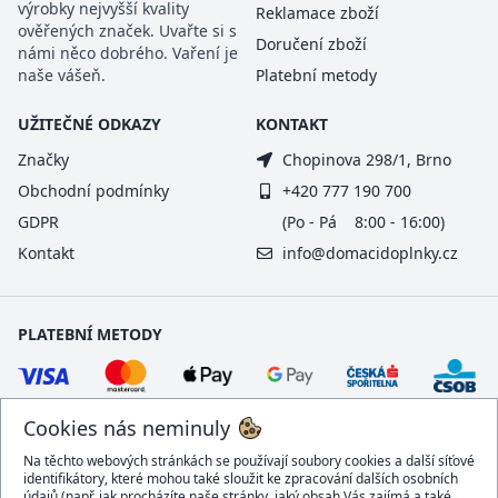
výrobky nejvyšší kvality
Reklamace zboží
ověřených značek. Uvařte si s
Doručení zboží
námi něco dobrého. Vaření je
naše vášeň.
Platební metody
UŽITEČNÉ ODKAZY
KONTAKT
Značky
Chopinova 298/1, Brno
Obchodní podmínky
+420 777 190 700
GDPR
(Po - Pá 8:00 - 16:00)
Kontakt
info@domacidoplnky.cz
PLATEBNÍ METODY
Cookies nás neminuly
Na těchto webových stránkách se používají soubory cookies a další síťové
identifikátory, které mohou také sloužit ke zpracování dalších osobních
údajů (např. jak procházíte naše stránky, jaký obsah Vás zajímá a také