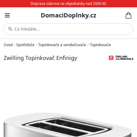
Doprava zdarma na objednávky nad 2000 Kč
DomaciDoplnky.cz
Co hledáte...
Úvod
/
Spotřebiče
/
Topinkovače a sendvičovače
/
Topinkovače
Zwilling Topinkovač Enfinigy