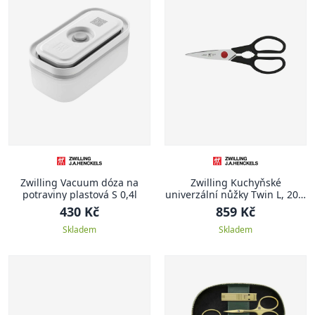
Zwilling Vacuum dóza na
Zwilling Kuchyňské
potraviny plastová S 0,4l
univerzální nůžky Twin L, 20.5
cm
430 Kč
859 Kč
Skladem
Skladem