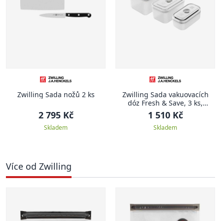
Zwilling Sada nožů 2 ks
Zwilling Sada vakuovacích
dóz Fresh & Save, 3 ks,
plastové
2 795 Kč
1 510 Kč
Skladem
Skladem
Více od Zwilling