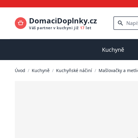
DomaciDoplnky.cz
Váš partner v kuchyni již
17
let
Kuchyně
Úvod
/
Kuchyně
/
Kuchyňské náčiní
/
Mašlovačky a metli