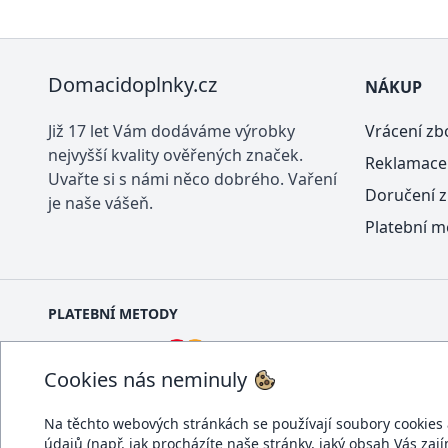
Domacidoplnky.cz
NÁKUP
Již 17 let Vám dodáváme výrobky
Vrácení zb
nejvyšší kvality ověřených značek.
Reklamace
Uvařte si s námi něco dobrého. Vaření
Doručení z
je naše vášeň.
Platební m
PLATEBNÍ METODY
Cookies nás neminuly
Na těchto webových stránkách se používají soubory cookies a 
údajů (např. jak procházíte naše stránky, jaký obsah Vás zaj