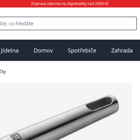
Doprava zdarma na objednávky nad 2000 Kč
Jídelna
Domov
Spotřebiče
Zahrada
čky