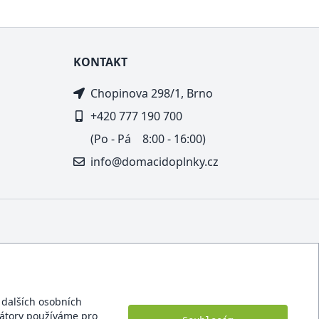
KONTAKT
Chopinova 298/1, Brno
+420 777 190 700
(Po - Pá 8:00 - 16:00)
info@domacidoplnky.cz
í dalších osobních
ikátory používáme pro