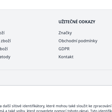
UŽITEČNÉ ODKAZY
oží
Značky
 zboží
Obchodní podmínky
boží
GDPR
etody
Kontakt
další síťové identifikátory, které mohou také sloužit ke zpracován
ímá a také volby, které provedete pomocí tohoto okna). Tyto identif