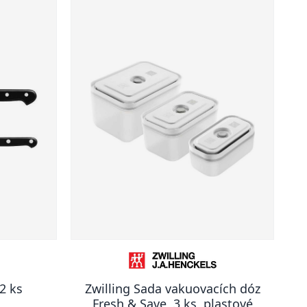
2 ks
Zwilling Sada vakuovacích dóz
Fresh & Save, 3 ks, plastové