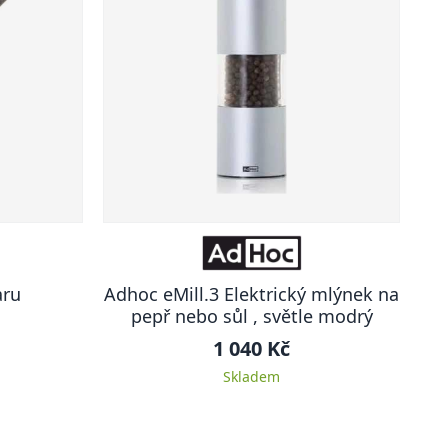
aru
Adhoc eMill.3 Elektrický mlýnek na
pepř nebo sůl , světle modrý
1 040 Kč
Skladem