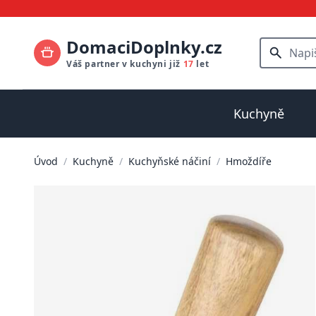
DomaciDoplnky.cz
Váš partner v kuchyni již
17
let
Kuchyně
Úvod
/
Kuchyně
/
Kuchyňské náčiní
/
Hmoždíře