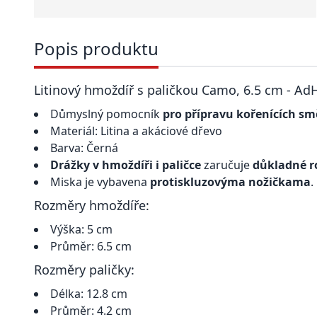
Popis produktu
Litinový hmoždíř s paličkou Camo, 6.5 cm - Ad
Důmyslný pomocník
pro přípravu kořenících sm
Materiál: Litina a akáciové dřevo
Barva: Černá
Drážky v hmoždíři i paličce
zaručuje
důkladné r
Miska je vybavena
protiskluzovýma nožičkama
.
Rozměry hmoždíře:
Výška: 5 cm
Průměr: 6.5 cm
Rozměry paličky:
Délka: 12.8 cm
Průměr: 4.2 cm