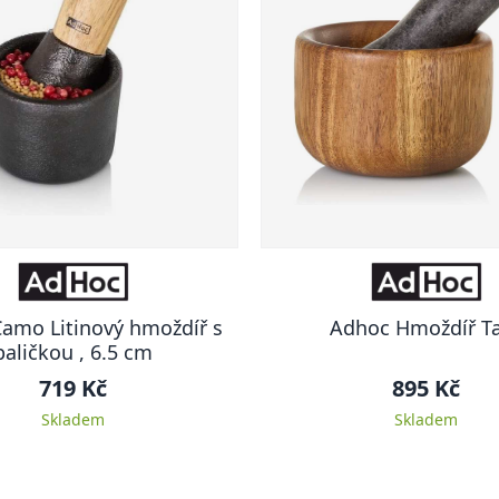
amo Litinový hmoždíř s
Adhoc Hmoždíř T
paličkou , 6.5 cm
719 Kč
895 Kč
Skladem
Skladem