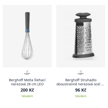
Berghoff Metla šlehací
Berghoff Struhadlo
nerezová 28 cm LEO
oboustranné nerezová ocel 24
cm
200 Kč
96 Kč
Skladem
Skladem