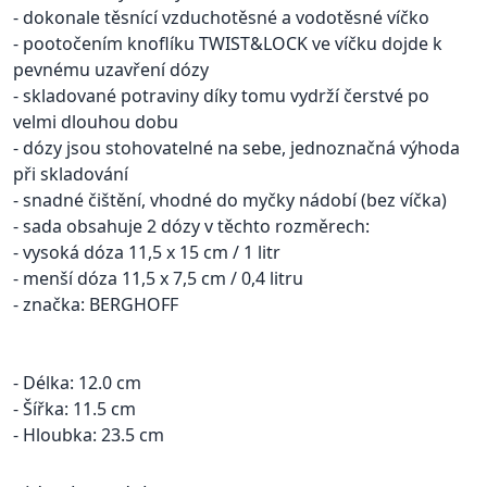
- dokonale těsnící vzduchotěsné a vodotěsné víčko
- pootočením knoflíku TWIST&LOCK ve víčku dojde k
pevnému uzavření dózy
- skladované potraviny díky tomu vydrží čerstvé po
velmi dlouhou dobu
- dózy jsou stohovatelné na sebe, jednoznačná výhoda
při skladování
- snadné čištění, vhodné do myčky nádobí (bez víčka)
- sada obsahuje 2 dózy v těchto rozměrech:
- vysoká dóza 11,5 x 15 cm / 1 litr
- menší dóza 11,5 x 7,5 cm / 0,4 litru
- značka: BERGHOFF
- Délka: 12.0 cm
- Šířka: 11.5 cm
- Hloubka: 23.5 cm