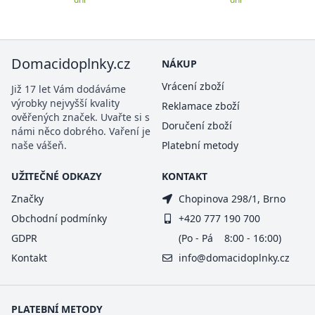
Domacidoplnky.cz
NÁKUP
Vrácení zboží
Již 17 let Vám dodáváme
výrobky nejvyšší kvality
Reklamace zboží
ověřených značek. Uvařte si s
Doručení zboží
námi něco dobrého. Vaření je
naše vášeň.
Platební metody
UŽITEČNÉ ODKAZY
KONTAKT
Značky
Chopinova 298/1, Brno
Obchodní podmínky
+420 777 190 700
GDPR
(Po - Pá 8:00 - 16:00)
Kontakt
info@domacidoplnky.cz
PLATEBNÍ METODY