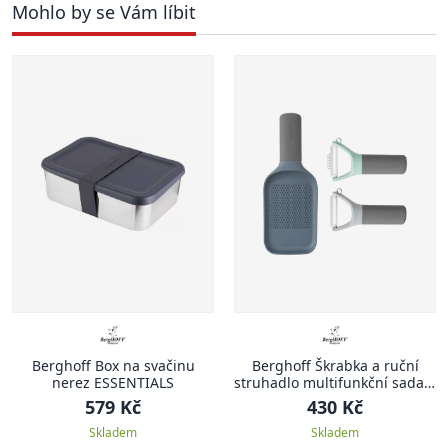
Mohlo by se Vám líbit
Berghoff Box na svačinu
Berghoff Škrabka a ruční
nerez ESSENTIALS
struhadlo multifunkční sada 3
ks
579 Kč
430 Kč
Skladem
Skladem