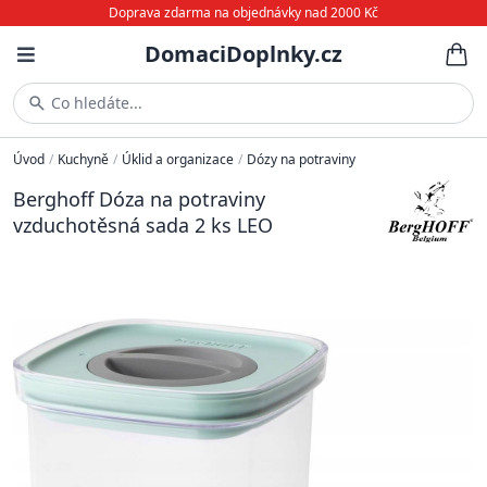
Doprava zdarma na objednávky nad 2000 Kč
DomaciDoplnky.cz
Co hledáte...
Úvod
/
Kuchyně
/
Úklid a organizace
/
Dózy na potraviny
Berghoff Dóza na potraviny
vzduchotěsná sada 2 ks LEO