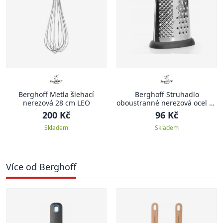
Berghoff Metla šlehací
Berghoff Struhadlo
nerezová 28 cm LEO
oboustranné nerezová ocel 24
cm
200 Kč
96 Kč
Skladem
Skladem
Více od Berghoff