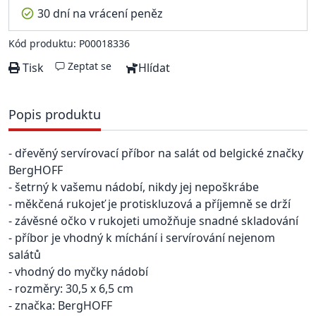
30 dní na vrácení peněz
Kód produktu: P00018336
Zeptat se
Tisk
Hlídat
Popis produktu
- dřevěný servírovací příbor na salát od belgické značky
BergHOFF
- šetrný k vašemu nádobí, nikdy jej nepoškrábe
- měkčená rukojeť je protiskluzová a příjemně se drží
- závěsné očko v rukojeti umožňuje snadné skladování
- příbor je vhodný k míchání i servírování nejenom
salátů
- vhodný do myčky nádobí
- rozměry: 30,5 x 6,5 cm
- značka: BergHOFF