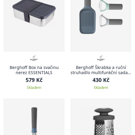
Berghoff Box na svačinu
Berghoff Škrabka a ruční
nerez ESSENTIALS
struhadlo multifunkční sada 3
ks
579 Kč
430 Kč
Skladem
Skladem