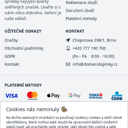
výrobky nejvyšší kvality
Reklamace zboží
ověřených značek. Uvařte si s
Doručení zboží
námi něco dobrého. Vaření je
naše vášeň.
Platební metody
UŽITEČNÉ ODKAZY
KONTAKT
Značky
Chopinova 298/1, Brno
Obchodní podmínky
+420 777 190 700
GDPR
(Po - Pá 8:00 - 16:00)
Kontakt
info@domacidoplnky.cz
PLATEBNÍ METODY
Cookies nás neminuly
Na těchto webových stránkách se používají soubory cookies a další síťové
identifikátory, které mohou také sloužit ke zpracování dalších osobních
údajů (např. jak procházíte naše stránky, jaký obsah Vás zajímá a také