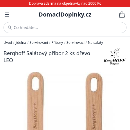
Doprava zdarma na objednávky nad 2000 Kč
DomaciDoplnky.cz
Co hledáte...
Úvod
/
Jídelna
/
Servírování
/
Příbory
/
Servírovací
/
Na saláty
Berghoff Salátový příbor 2 ks dřevo
LEO