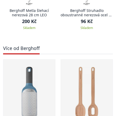
Berghoff Metla šlehací
Berghoff Struhadlo
nerezová 28 cm LEO
oboustranné nerezová ocel 24
cm
200 Kč
96 Kč
Skladem
Skladem
Více od Berghoff