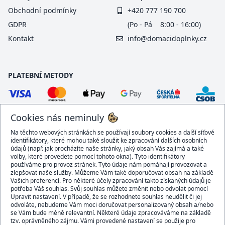
Obchodní podmínky
+420 777 190 700
GDPR
(Po - Pá 8:00 - 16:00)
Kontakt
info@domacidoplnky.cz
PLATEBNÍ METODY
Cookies nás neminuly
Na těchto webových stránkách se používají soubory cookies a další síťové
identifikátory, které mohou také sloužit ke zpracování dalších osobních
údajů (např. jak procházíte naše stránky, jaký obsah Vás zajímá a také
volby, které provedete pomocí tohoto okna). Tyto identifikátory
používáme pro provoz stránek. Tyto údaje nám pomáhají provozovat a
DOPRAVCI
zlepšovat naše služby. Můžeme Vám také doporučovat obsah na základě
Vašich preferencí. Pro některé účely zpracování takto získaných údajů je
potřeba Váš souhlas. Svůj souhlas můžete změnit nebo odvolat pomocí
Upravit nastavení. V případě, že se rozhodnete souhlas neudělit či jej
odvoláte, nebudeme Vám moci doručovat personalizovaný obsah a/nebo
se Vám bude méně relevantní. Některé údaje zpracováváme na základě
BEZPEČNÝ OBCHOD
tzv. oprávněného zájmu. Vámi provedené nastavení se použije pro