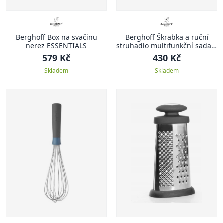
Berghoff Box na svačinu
Berghoff Škrabka a ruční
nerez ESSENTIALS
struhadlo multifunkční sada 3
ks
579 Kč
430 Kč
Skladem
Skladem