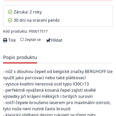
Záruka: 2 roky
30 dní na vrácení peněz
Kód produktu: P00017517
Zeptat se
Tisk
Hlídat
Popis produktu
- nůž s dlouhou čepelí od belgické značky BERGHOFF lze
využít jako porcovací nebo také plátkovací
- vysoce kvalitní nerezová ocel typu X30Cr13
- perfektně vyvážená kovaná čepel zajistí skvělé
výsledky při krájení měkkých i tvrdých surovin
- ostří čepele broušeno laserem pro maximální ostrost,
tyto nože není nutné často brousit
- klasický oblíbený design rukojeti se třemi nýty