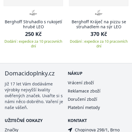
Berghoff Struhadlo s rukojetí
Berghoff Kráječ na pizzu se
hrubé LEO
struhadlem na sýr LEO
250 Kč
370 Kč
Dodání : expedice za 10 pracovních
Dodání : expedice za 10 pracovních
dní
dní
Domacidoplnky.cz
NÁKUP
Vrácení zboží
Již 17 let Vám dodáváme
výrobky nejvyšší kvality
Reklamace zboží
ověřených značek. Uvařte si s
Doručení zboží
námi něco dobrého. Vaření je
naše vášeň.
Platební metody
UŽITEČNÉ ODKAZY
KONTAKT
Značky
Chopinova 298/1, Brno