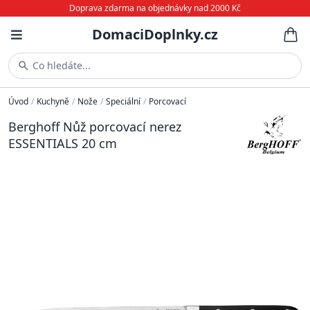
Doprava zdarma na objednávky nad 2000 Kč
DomaciDoplnky.cz
Co hledáte...
Úvod
/
Kuchyně
/
Nože
/
Speciální
/
Porcovací
Berghoff Nůž porcovací nerez
ESSENTIALS 20 cm