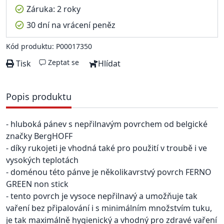
Záruka: 2 roky
30 dní na vrácení peněz
Kód produktu: P00017350
Zeptat se
Tisk
Hlídat
Popis produktu
- hluboká pánev s nepřilnavým povrchem od belgické
značky BergHOFF
- díky rukojeti je vhodná také pro použití v troubě i ve
vysokých teplotách
- doménou této pánve je několikavrstvý povrch FERNO
GREEN non stick
- tento povrch je vysoce nepřilnavý a umožňuje tak
vaření bez připalování i s minimálním množstvím tuku,
je tak maximálně hygienický a vhodný pro zdravé vaření