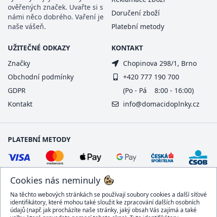
ověřených značek. Uvařte si s
Doručení zboží
námi něco dobrého. Vaření je
naše vášeň.
Platební metody
UŽITEČNÉ ODKAZY
KONTAKT
Značky
Chopinova 298/1, Brno
Obchodní podmínky
+420 777 190 700
GDPR
(Po - Pá 8:00 - 16:00)
Kontakt
info@domacidoplnky.cz
PLATEBNÍ METODY
Cookies nás neminuly
Na těchto webových stránkách se používají soubory cookies a další síťové
identifikátory, které mohou také sloužit ke zpracování dalších osobních
údajů (např. jak procházíte naše stránky, jaký obsah Vás zajímá a také