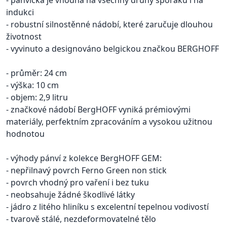
- pánvička je vhodná na všechny druhy sporáků i na
indukci
- robustní silnostěnné nádobí, které zaručuje dlouhou
životnost
- vyvinuto a designováno belgickou značkou BERGHOFF
- průměr: 24 cm
- výška: 10 cm
- objem: 2,9 litru
- značkové nádobí BergHOFF vyniká prémiovými
materiály, perfektním zpracováním a vysokou užitnou
hodnotou
- výhody pánví z kolekce BergHOFF GEM:
- nepřilnavý povrch Ferno Green non stick
- povrch vhodný pro vaření i bez tuku
- neobsahuje žádné škodlivé látky
- jádro z litého hliníku s excelentní tepelnou vodivostí
- tvarově stálé, nezdeformovatelné tělo