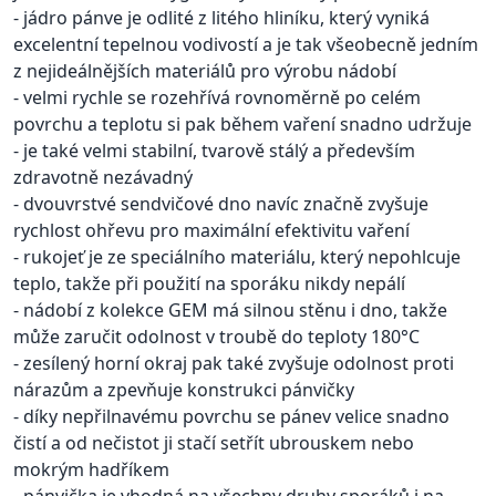
- jádro pánve je odlité z litého hliníku, který vyniká
excelentní tepelnou vodivostí a je tak všeobecně jedním
z nejideálnějších materiálů pro výrobu nádobí
- velmi rychle se rozehřívá rovnoměrně po celém
povrchu a teplotu si pak během vaření snadno udržuje
- je také velmi stabilní, tvarově stálý a především
zdravotně nezávadný
- dvouvrstvé sendvičové dno navíc značně zvyšuje
rychlost ohřevu pro maximální efektivitu vaření
- rukojeť je ze speciálního materiálu, který nepohlcuje
teplo, takže při použití na sporáku nikdy nepálí
- nádobí z kolekce GEM má silnou stěnu i dno, takže
může zaručit odolnost v troubě do teploty 180°C
- zesílený horní okraj pak také zvyšuje odolnost proti
nárazům a zpevňuje konstrukci pánvičky
- díky nepřilnavému povrchu se pánev velice snadno
čistí a od nečistot ji stačí setřít ubrouskem nebo
mokrým hadříkem