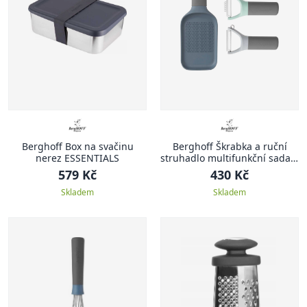
Berghoff Box na svačinu
Berghoff Škrabka a ruční
nerez ESSENTIALS
struhadlo multifunkční sada 3
ks
579 Kč
430 Kč
Skladem
Skladem