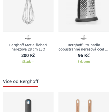
Berghoff Metla šlehací
Berghoff Struhadlo
nerezová 28 cm LEO
oboustranné nerezová ocel 24
cm
200 Kč
96 Kč
Skladem
Skladem
Více od Berghoff