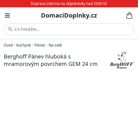
Doprava zdarma na objednávky nad 2000 Kč
DomaciDoplnky.cz
Co hledáte...
Úvod
/
Kuchyně
/
Pánve
/
Na soté
Berghoff Pánev hluboká s
mramorovým povrchem GEM 24 cm