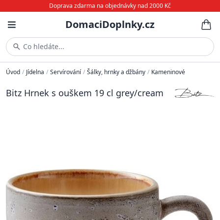
Doprava zdarma na objednávky nad 2000 Kč
DomaciDoplnky.cz
Co hledáte...
Úvod
/
Jídelna
/
Servírování
/
Šálky, hrnky a džbány
/
Kameninové
Bitz Hrnek s ouškem 19 cl grey/cream