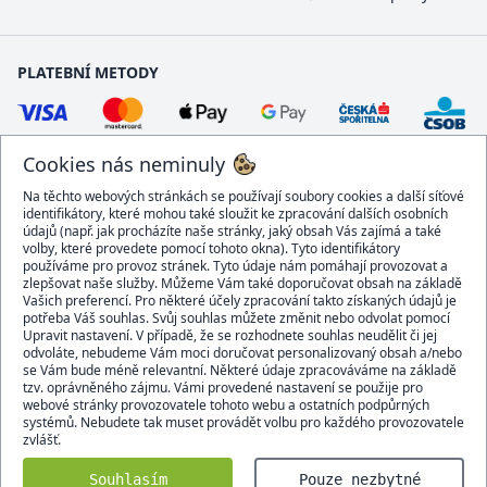
PLATEBNÍ METODY
Cookies nás neminuly
Na těchto webových stránkách se používají soubory cookies a další síťové
identifikátory, které mohou také sloužit ke zpracování dalších osobních
údajů (např. jak procházíte naše stránky, jaký obsah Vás zajímá a také
volby, které provedete pomocí tohoto okna). Tyto identifikátory
používáme pro provoz stránek. Tyto údaje nám pomáhají provozovat a
DOPRAVCI
zlepšovat naše služby. Můžeme Vám také doporučovat obsah na základě
Vašich preferencí. Pro některé účely zpracování takto získaných údajů je
potřeba Váš souhlas. Svůj souhlas můžete změnit nebo odvolat pomocí
Upravit nastavení. V případě, že se rozhodnete souhlas neudělit či jej
odvoláte, nebudeme Vám moci doručovat personalizovaný obsah a/nebo
se Vám bude méně relevantní. Některé údaje zpracováváme na základě
BEZPEČNÝ OBCHOD
tzv. oprávněného zájmu. Vámi provedené nastavení se použije pro
webové stránky provozovatele tohoto webu a ostatních podpůrných
systémů. Nebudete tak muset provádět volbu pro každého provozovatele
zvlášť.
Domacidoplnky.cz © 2007 - 2026
Souhlasím
Pouze nezbytné
Všechna práva vyhrazena.