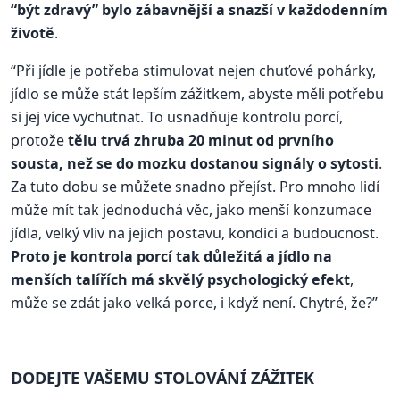
“být zdravý” bylo zábavnější a snazší v každodenním
životě
.
“Při jídle je potřeba stimulovat nejen chuťové pohárky,
jídlo se může stát lepším zážitkem, abyste měli potřebu
si jej více vychutnat. To usnadňuje kontrolu porcí,
protože
tělu trvá zhruba 20 minut od prvního
sousta, než se do mozku dostanou signály o sytosti
.
Za tuto dobu se můžete snadno přejíst. Pro mnoho lidí
může mít tak jednoduchá věc, jako menší konzumace
jídla, velký vliv na jejich postavu, kondici a budoucnost.
Proto je kontrola porcí tak důležitá a jídlo na
menších talířích má skvělý psychologický efekt
,
může se zdát jako velká porce, i když není. Chytré, že?”
DODEJTE VAŠEMU STOLOVÁNÍ ZÁŽITEK