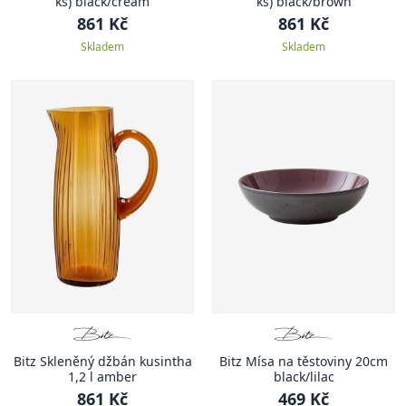
ks) black/cream
ks) black/brown
861 Kč
861 Kč
Skladem
Skladem
Bitz Skleněný džbán kusintha
Bitz Mísa na těstoviny 20cm
1,2 l amber
black/lilac
861 Kč
469 Kč