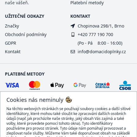
naše vášeň.
Platební metody
UŽITEČNÉ ODKAZY
KONTAKT
Značky
Chopinova 298/1, Brno
Obchodní podmínky
+420 777 190 700
GDPR
(Po - Pá 8:00 - 16:00)
Kontakt
info@domacidoplnky.cz
PLATEBNÍ METODY
Cookies nás neminuly
Na těchto webových stránkách se používají soubory cookies a další síťové
identifikátory, které mohou také sloužit ke zpracování dalších osobních
údajů (např. jak procházíte naše stránky, jaký obsah Vás zajímá a také
volby, které provedete pomocí tohoto okna). Tyto identifikátory
používáme pro provoz stránek. Tyto údaje nám pomáhají provozovat a
DOPRAVCI
zlepšovat naše služby. Můžeme Vám také doporučovat obsah na základě