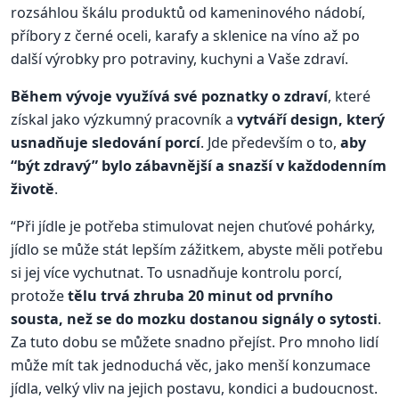
rozsáhlou škálu produktů od kameninového nádobí,
příbory z černé oceli, karafy a sklenice na víno až po
další výrobky pro potraviny, kuchyni a Vaše zdraví.
Během vývoje využívá své poznatky o zdraví
, které
získal jako výzkumný pracovník a
vytváří design, který
usnadňuje sledování porcí
. Jde především o to,
aby
“být zdravý” bylo zábavnější a snazší v každodenním
životě
.
“Při jídle je potřeba stimulovat nejen chuťové pohárky,
jídlo se může stát lepším zážitkem, abyste měli potřebu
si jej více vychutnat. To usnadňuje kontrolu porcí,
protože
tělu trvá zhruba 20 minut od prvního
sousta, než se do mozku dostanou signály o sytosti
.
Za tuto dobu se můžete snadno přejíst. Pro mnoho lidí
může mít tak jednoduchá věc, jako menší konzumace
jídla, velký vliv na jejich postavu, kondici a budoucnost.