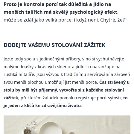
Proto je kontrola porcí tak důležitá a jídlo na
menších talířích má skvělý psychologický efekt
,
může se zdát jako velká porce, i když není. Chytré, že?”
DODEJTE VAŠEMU STOLOVÁNÍ ZÁŽITEK
Jezte tedy spolu s jedinečnými příbory, víno si vychutnávejte
malými doušky z krásných sklenic a jídlo si naaranžujte na
rustikální talíře. Jsou výzvou k tradičnímu servírování a zároveň
svou menší plochou umožňují jíst menší porce.
Čas strávený u
stolu by měl být příjemný, vytvořte si z každého stolování
zážitek
, při kterém žaludek pomalu registruje pocit sytosti,
to
je jeden z klíčů ke zdravějšímu životu
.