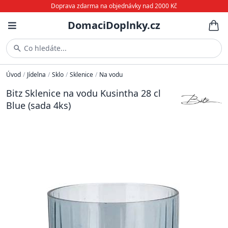
Doprava zdarma na objednávky nad 2000 Kč
DomaciDoplnky.cz
Co hledáte...
Úvod
/
Jídelna
/
Sklo
/
Sklenice
/
Na vodu
Bitz Sklenice na vodu Kusintha 28 cl
Blue (sada 4ks)