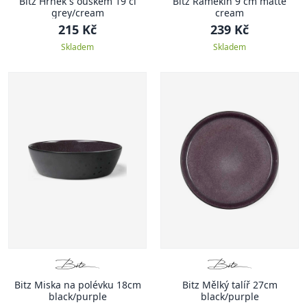
Bitz Hrnek s ouškem 19 cl
Bitz Ramekin 9 cm matte
grey/cream
cream
215 Kč
239 Kč
Skladem
Skladem
Bitz Miska na polévku 18cm
Bitz Mělký talíř 27cm
black/purple
black/purple