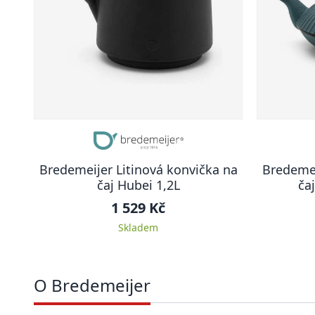
Bredemeijer Litinová konvička na
Bredemei
čaj Hubei 1,2L
čaj
1 529 Kč
Skladem
O Bredemeijer