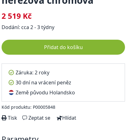
nerezová chromová
2 519 Kč
Dodání: cca 2 - 3 týdny
Přidat do košíku
Záruka: 2 roky
30 dní na vrácení peněz
Země původu Holandsko
Kód produktu: P00005848
Tisk
Zeptat se
Hlídat
Parametry