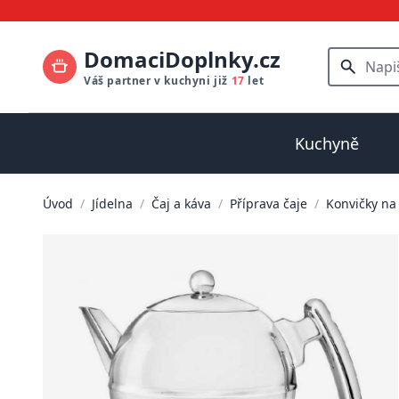
DomaciDoplnky.cz
Váš partner v kuchyni již
17
let
Kuchyně
Úvod
/
Jídelna
/
Čaj a káva
/
Příprava čaje
/
Konvičky na 