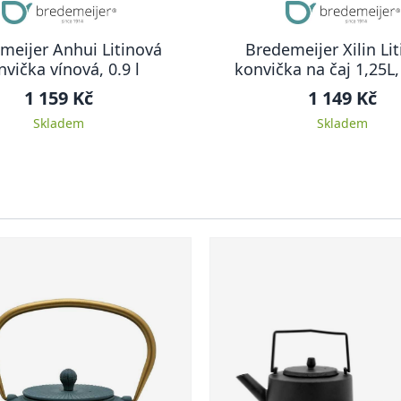
meijer Anhui Litinová
Bredemeijer Xilin Li
nvička vínová, 0.9 l
konvička na čaj 1,25L
1 159 Kč
1 149 Kč
Skladem
Skladem