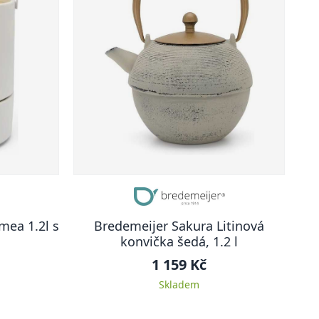
mea 1.2l s
Bredemeijer Sakura Litinová
konvička šedá, 1.2 l
1 159 Kč
Skladem