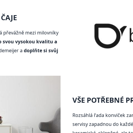
ČAJE
á převážně mezi milovníky
o svou vysokou kvalitu a
edemeijer a
doplňte si svůj
VŠE POTŘEBNÉ P
Rozsáhlá řada konviček zar
servisy zapadnou do každé 
keramické, skleněné, ale ta