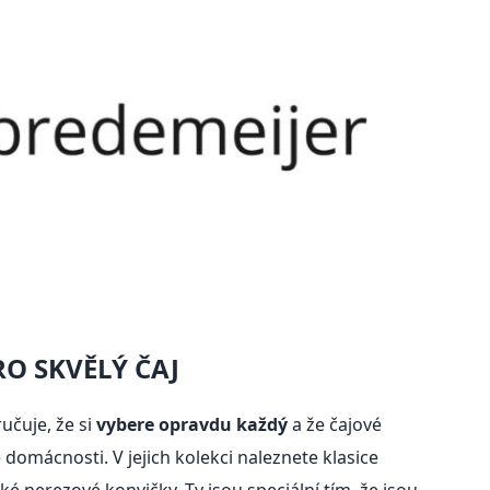
RO SKVĚLÝ ČAJ
učuje, že si
vybere opravdu každý
a že čajové
domácnosti. V jejich kolekci naleznete klasice
ké nerezové konvičky. Ty jsou speciální tím, že jsou