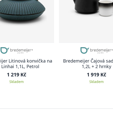
jer Litinová konvička na
Bredemeijer Čajová sa
 Linhai 1,1L, Petrol
1,2L + 2 hrnky
1 219 Kč
1 919 Kč
Skladem
Skladem