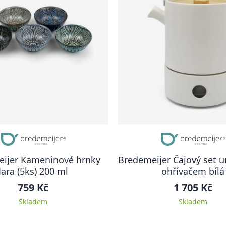
ijer Kameninové hrnky
Bredemeijer Čajový set u
Jara (5ks) 200 ml
ohřívačem bílá
759 Kč
1 705 Kč
Skladem
Skladem