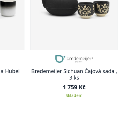
da Hubei
Bredemeijer Sichuan Čajová sada ,
3 ks
1 759 Kč
Skladem