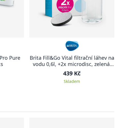
 Pro Pure
Brita Fill&Go Vital filtrační láhev na
ks
vodu 0,6l, +2x microdisc, zelená,
2024
439 Kč
Skladem