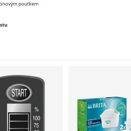
ikonovým poutkem
astu