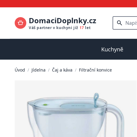
DomaciDoplnky.cz
Váš partner v kuchyni již
17
let
Kuchyně
Úvod
/
Jídelna
/
Čaj a káva
/
Filtrační konvice