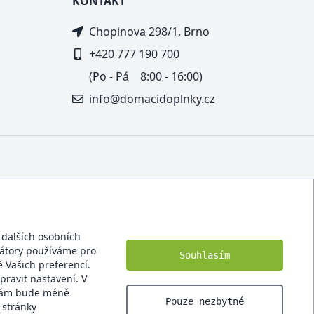
KONTAKT
Chopinova 298/1, Brno
+420 777 190 700
(Po - Pá 8:00 - 16:00)
info@domacidoplnky.cz
í dalších osobních
ikátory používáme pro
Souhlasím
 Vašich preferencí.
pravit nastavení. V
 Vám bude méně
Pouze nezbytné
 stránky