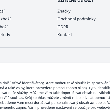
UŽITEČNÉ ODKAZY
oží
Značky
 zboží
Obchodní podmínky
boží
GDPR
etody
Kontakt
další síťové identifikátory, které mohou také sloužit ke zpracován
ímá a také volby, které provedete pomocí tohoto okna). Tyto identif
BEZPEČNÝ OBCHOD
šovat naše služby. Můžeme Vám také doporučovat obsah na základě
eba Váš souhlas. Svůj souhlas můžete změnit nebo odvolat pomocí U
te, nebudeme Vám moci doručovat personalizovaný obsah a/nebo se
rávněného zájmu. Vámi provedené nastavení se použije pro webové