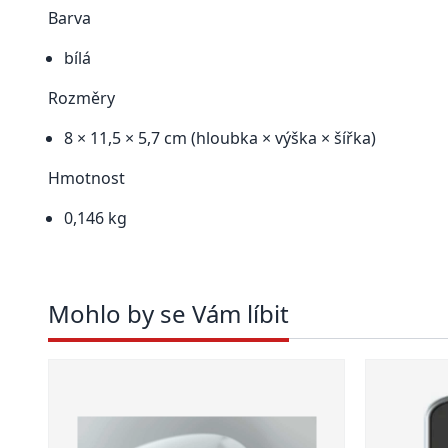
Barva
bílá
Rozměry
8 × 11,5 × 5,7 cm (hloubka × výška × šířka)
Hmotnost
0,146 kg
Mohlo by se Vám líbit