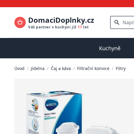
DomaciDoplnky.cz
Váš partner v kuchyni již
17
let
Kuchyně
Úvod
/
Jídelna
/
Čaj a káva
/
Filtrační konvice
/
Filtry