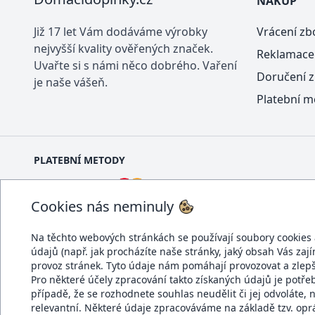
NÁKUP
Již 17 let Vám dodáváme výrobky
Vrácení zb
nejvyšší kvality ověřených značek.
Reklamace
Uvařte si s námi něco dobrého. Vaření
Doručení z
je naše vášeň.
Platební m
PLATEBNÍ METODY
Cookies nás neminuly
Na těchto webových stránkách se používají soubory cookies a 
údajů (např. jak procházíte naše stránky, jaký obsah Vás zaj
DOPRAVCI
provoz stránek. Tyto údaje nám pomáhají provozovat a zlep
Pro některé účely zpracování takto získaných údajů je potř
případě, že se rozhodnete souhlas neudělit či jej odvolá
relevantní. Některé údaje zpracováváme na základě tzv. op