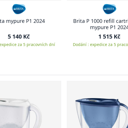
ita mypure P1 2024
Brita P 1000 refill cart
mypure P1 202
5 140 Kč
1 515 Kč
 expedice za 5 pracovních dní
Dodání : expedice za 5 praco