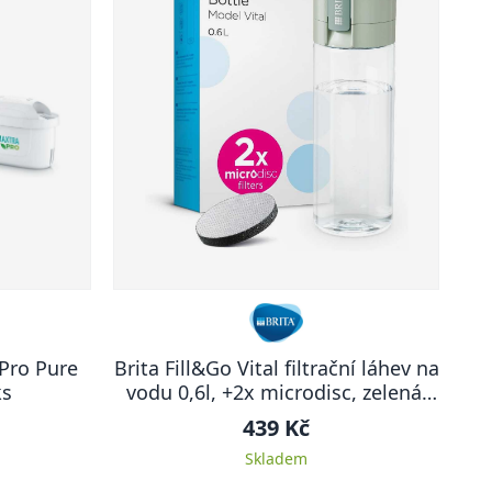
 Pro Pure
Brita Fill&Go Vital filtrační láhev na
ks
vodu 0,6l, +2x microdisc, zelená,
2024
439 Kč
Skladem