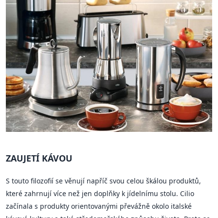
ZAUJETÍ KÁVOU
S touto filozofií se věnují napříč svou celou škálou produktů,
které zahrnují více než jen doplňky k jídelnímu stolu. Cilio
začínala s produkty orientovanými převážně okolo italské