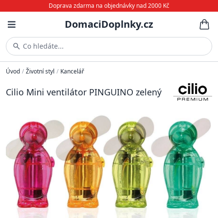
Doprava zdarma na objednávky nad 2000 Kč
DomaciDoplnky.cz
Co hledáte...
Úvod
/
Životní styl
/
Kancelář
Cilio Mini ventilátor PINGUINO zelený