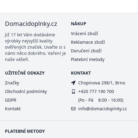
Domacidoplnky.cz
NÁKUP
Vrácení zboží
Již 17 let Vám dodáváme
výrobky nejvyšší kvality
Reklamace zboží
ověřených značek. Uvařte si s
Doručení zboží
námi něco dobrého. Vaření je
naše vášeň.
Platební metody
UŽITEČNÉ ODKAZY
KONTAKT
Značky
Chopinova 298/1, Brno
Obchodní podmínky
+420 777 190 700
GDPR
(Po - Pá 8:00 - 16:00)
Kontakt
info@domacidoplnky.cz
PLATEBNÍ METODY