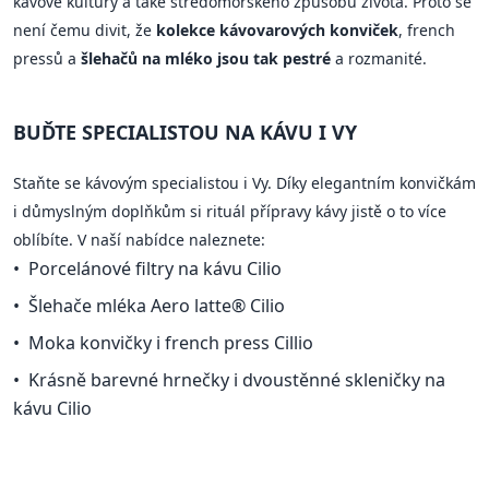
kávové kultury a také středomořského způsobu života. Proto se
není čemu divit, že
kolekce kávovarových konviček
, french
pressů a
šlehačů na mléko jsou tak pestré
a rozmanité.
BUĎTE SPECIALISTOU NA KÁVU I VY
Staňte se kávovým specialistou i Vy. Díky elegantním konvičkám
i důmyslným doplňkům si rituál přípravy kávy jistě o to více
oblíbíte. V naší nabídce naleznete:
Porcelánové filtry na kávu Cilio
Šlehače mléka Aero latte® Cilio
Moka konvičky i french press Cillio
Krásně barevné hrnečky i dvoustěnné skleničky na
kávu Cilio