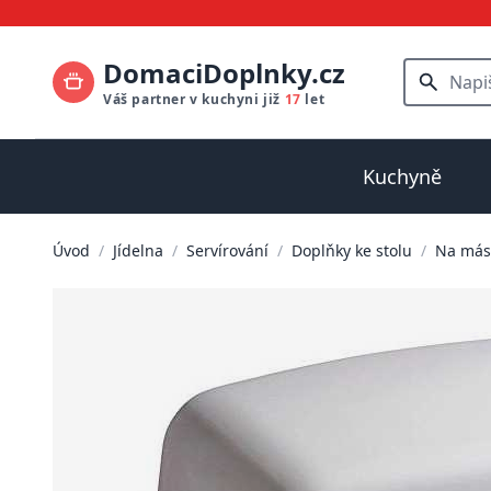
DomaciDoplnky.cz
Váš partner v kuchyni již
17
let
Kuchyně
Úvod
/
Jídelna
/
Servírování
/
Doplňky ke stolu
/
Na más