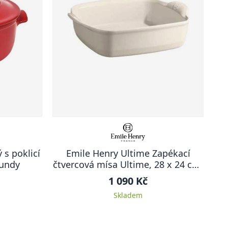
 s poklicí
Emile Henry Ultime Zapékací
gundy
čtvercová mísa Ultime, 28 x 24 cm,
krémová Clay
1 090 Kč
Skladem