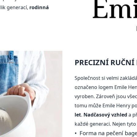
olik generací,
rodinná
PRECIZNÍ RUČNÍ
Společnost si velmi zaklád
označeno logem Emile Henr
vyroben. Zároveň jsou všec
tomu může Emile Henry p
let
.
Nadčasový vzhled
a př
každé generaci. Nejen tyto
Forma na pečení bage