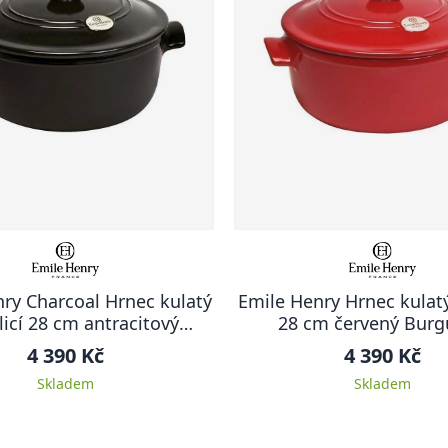
ry Charcoal Hrnec kulatý
Emile Henry Hrnec kulatý
licí 28 cm antracitový
28 cm červený Bur
Charcoal
4 390 Kč
4 390 Kč
Skladem
Skladem