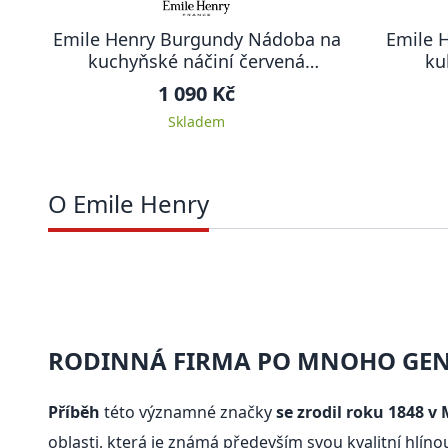
Emile Henry Burgundy Nádoba na
Emile H
kuchyňské náčiní červená
ku
Burgundy
1 090 Kč
Skladem
O Emile Henry
RODINNÁ FIRMA PO MNOHO GEN
Příběh
této významné značky
se zrodil roku 1848 v
oblasti, která je známá především svou kvalitní hlí