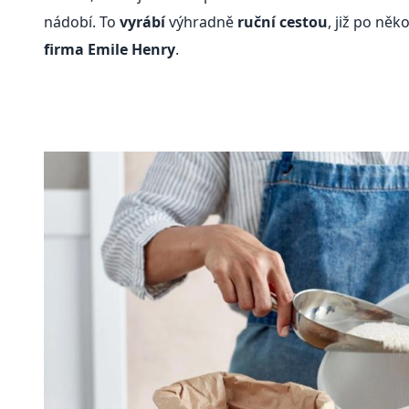
nádobí. To
vyrábí
výhradně
ruční cestou
, již po něk
firma Emile Henry
.