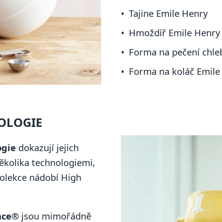
Tajine Emile Henry
Hmoždíř Emile Henry
Forma na pečení chle
Forma na koláč Emile
OLOGIE
ogie
dokazují jejich
několika technologiemi,
 kolekce nádobí High
nce®
jsou mimořádně