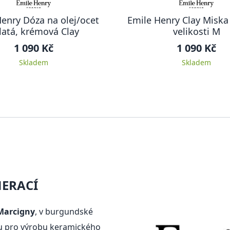
enry Dóza na olej/ocet
Emile Henry Clay Miska 
latá, krémová Clay
velikosti M
1 090 Kč
1 090 Kč
Skladem
Skladem
ERACÍ
 Marcigny
, v burgundské
nou pro výrobu keramického