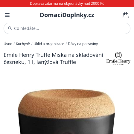
Doprava zdarma na objednávky nad 2000 Kč
DomaciDoplnky.cz
Co hledáte...
Úvod
/
Kuchyně
/
Úklid a organizace
/
Dózy na potraviny
Emile Henry Truffe Miska na skladování
česneku, 1 l, lanýžová Truffle