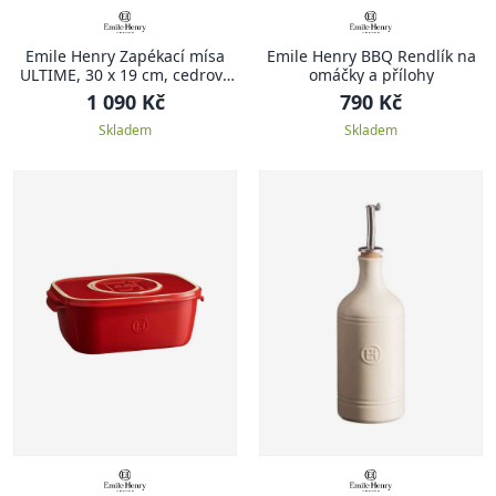
Emile Henry Zapékací mísa
Emile Henry BBQ Rendlík na
ULTIME, 30 x 19 cm, cedrově
omáčky a přílohy
zelená
1 090 Kč
790 Kč
Skladem
Skladem