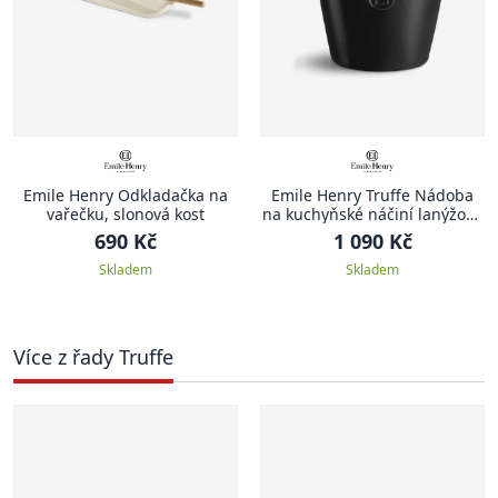
Emile Henry Odkladačka na
Emile Henry Truffe Nádoba
vařečku, slonová kost
na kuchyňské náčiní lanýžová
Truffle
690 Kč
1 090 Kč
Skladem
Skladem
Více z řady Truffe