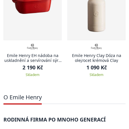
Emile Henry EH nádoba na
Emile Henry Clay Dóza na
uskladnění a servírování sýru
olej/ocet krémová Clay
30x20,7x11 cm granátová
2 190 Kč
1 090 Kč
(8760)
Skladem
Skladem
O Emile Henry
RODINNÁ FIRMA PO MNOHO GENERACÍ