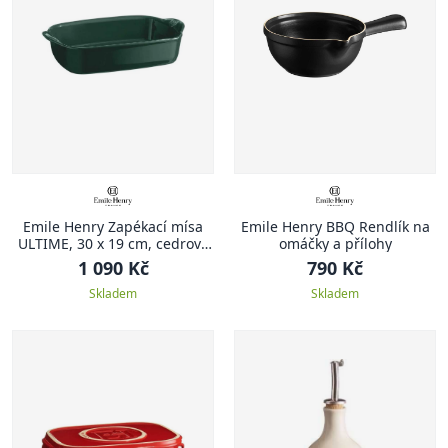
Emile Henry Zapékací mísa
Emile Henry BBQ Rendlík na
ULTIME, 30 x 19 cm, cedrově
omáčky a přílohy
zelená
1 090 Kč
790 Kč
Skladem
Skladem