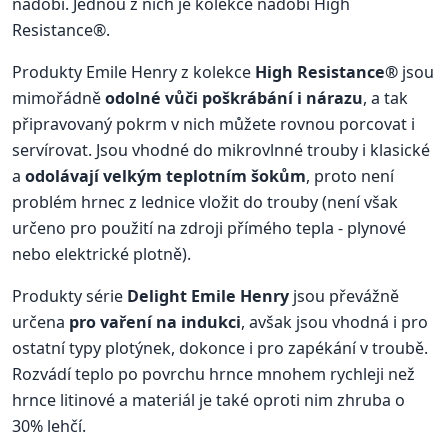
nádobí. Jednou z nich je kolekce nádobí High
Resistance®.
Produkty Emile Henry z kolekce
High Resistance®
jsou
mimořádně
odolné vůči poškrábání i nárazu
, a tak
připravovaný pokrm v nich můžete rovnou porcovat i
servírovat. Jsou vhodné do mikrovlnné trouby i klasické
a
odolávají velkým teplotním šokům
, proto není
problém hrnec z lednice vložit do trouby (není však
určeno pro použití na zdroji přímého tepla - plynové
nebo elektrické plotně).
Produkty série
Delight Emile Henry
jsou převážně
určena
pro vaření na indukci
, avšak jsou vhodná i pro
ostatní typy plotýnek, dokonce i pro zapékání v troubě.
Rozvádí teplo po povrchu hrnce mnohem rychleji než
hrnce litinové a materiál je také oproti nim zhruba o
30% lehčí.