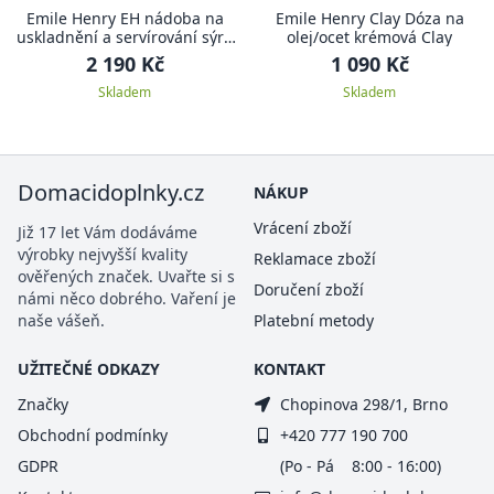
Emile Henry EH nádoba na
Emile Henry Clay Dóza na
uskladnění a servírování sýru
olej/ocet krémová Clay
30x20,7x11 cm granátová
2 190 Kč
1 090 Kč
(8760)
Skladem
Skladem
Domacidoplnky.cz
NÁKUP
Vrácení zboží
Již 17 let Vám dodáváme
výrobky nejvyšší kvality
Reklamace zboží
ověřených značek. Uvařte si s
Doručení zboží
námi něco dobrého. Vaření je
naše vášeň.
Platební metody
UŽITEČNÉ ODKAZY
KONTAKT
Značky
Chopinova 298/1, Brno
Obchodní podmínky
+420 777 190 700
GDPR
(Po - Pá 8:00 - 16:00)