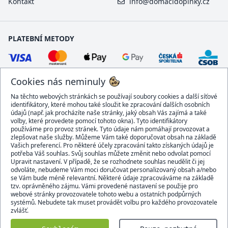
Kontakt
info@domacidoplnky.cz
PLATEBNÍ METODY
Cookies nás neminuly
Na těchto webových stránkách se používají soubory cookies a další síťové
identifikátory, které mohou také sloužit ke zpracování dalších osobních
údajů (např. jak procházíte naše stránky, jaký obsah Vás zajímá a také
volby, které provedete pomocí tohoto okna). Tyto identifikátory
používáme pro provoz stránek. Tyto údaje nám pomáhají provozovat a
DOPRAVCI
zlepšovat naše služby. Můžeme Vám také doporučovat obsah na základě
Vašich preferencí. Pro některé účely zpracování takto získaných údajů je
potřeba Váš souhlas. Svůj souhlas můžete změnit nebo odvolat pomocí
Upravit nastavení. V případě, že se rozhodnete souhlas neudělit či jej
odvoláte, nebudeme Vám moci doručovat personalizovaný obsah a/nebo
se Vám bude méně relevantní. Některé údaje zpracováváme na základě
BEZPEČNÝ OBCHOD
tzv. oprávněného zájmu. Vámi provedené nastavení se použije pro
webové stránky provozovatele tohoto webu a ostatních podpůrných
systémů. Nebudete tak muset provádět volbu pro každého provozovatele
zvlášť.
Domacidoplnky.cz © 2007 - 2026