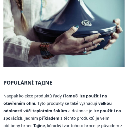
POPULÁRNÍ TAJINE
Naopak kolekce produktů řady
Flame® lze použít i na
otevřeném ohni
. Tyto produkty se také vyznačují
velkou
odolností vůči teplotním šokům
a dokonce je
lze použít i na
sporácích
. Jedním
příkladem
z těchto produktů je velmi
oblíbený hrnec
Tajine
, kónický tvar tohoto hrnce je původem z