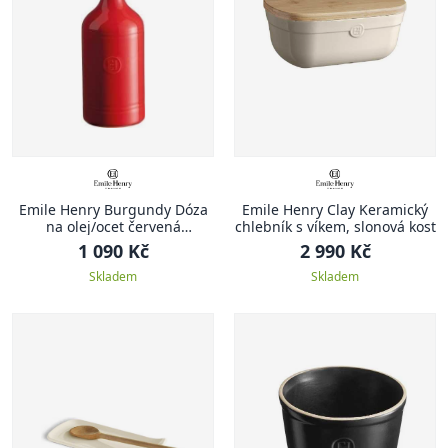
Emile Henry Burgundy Dóza
Emile Henry Clay Keramický
na olej/ocet červená
chlebník s víkem, slonová kost
Burgundy
1 090 Kč
2 990 Kč
Skladem
Skladem