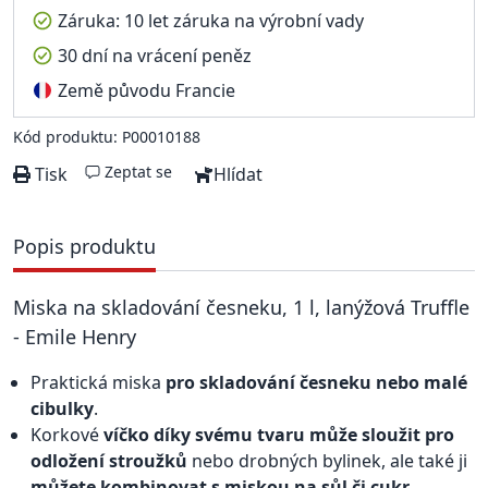
Záruka: 10 let záruka na výrobní vady
30 dní na vrácení peněz
Země původu Francie
Kód produktu: P00010188
Zeptat se
Tisk
Hlídat
Popis produktu
Miska na skladování česneku, 1 l, lanýžová Truffle
- Emile Henry
Praktická miska
pro skladování česneku nebo malé
cibulky
.
Korkové
víčko díky svému tvaru může sloužit pro
odložení stroužků
nebo drobných bylinek, ale také ji
můžete kombinovat s miskou na sůl či cukr
.