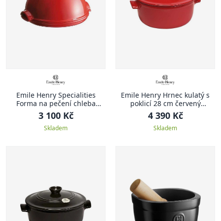
Emile Henry Specialities
Emile Henry Hrnec kulatý s
Forma na pečení chleba
poklicí 28 cm červený
Specialities 32,5 x 29,5 cm
Burgundy
3 100 Kč
4 390 Kč
červená Burgundy
Skladem
Skladem