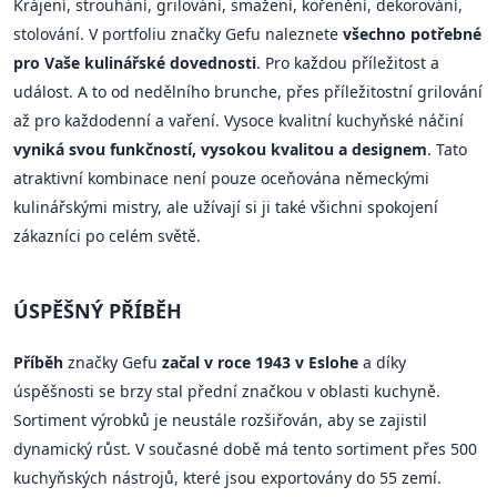
Krájení, strouhání, grilování, smažení, kořenění, dekorování,
stolování. V portfoliu značky Gefu naleznete
všechno potřebné
pro Vaše kulinářské dovednosti
. Pro každou příležitost a
událost. A to od nedělního brunche, přes příležitostní grilování
až pro každodenní a vaření. Vysoce kvalitní kuchyňské náčiní
vyniká svou funkčností, vysokou kvalitou a designem
. Tato
atraktivní kombinace není pouze oceňována německými
kulinářskými mistry, ale užívají si ji také všichni spokojení
zákazníci po celém světě.
ÚSPĚŠNÝ PŘÍBĚH
Příběh
značky Gefu
začal v roce 1943 v Eslohe
a díky
úspěšnosti se brzy stal přední značkou v oblasti kuchyně.
Sortiment výrobků je neustále rozšiřován, aby se zajistil
dynamický růst. V současné době má tento sortiment přes 500
kuchyňských nástrojů, které jsou exportovány do 55 zemí.