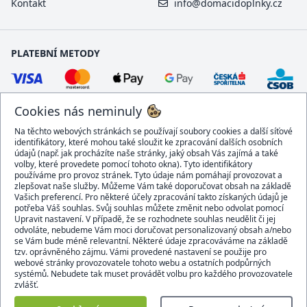
Kontakt
info@domacidoplnky.cz
PLATEBNÍ METODY
Cookies nás neminuly
Na těchto webových stránkách se používají soubory cookies a další síťové
identifikátory, které mohou také sloužit ke zpracování dalších osobních
údajů (např. jak procházíte naše stránky, jaký obsah Vás zajímá a také
volby, které provedete pomocí tohoto okna). Tyto identifikátory
používáme pro provoz stránek. Tyto údaje nám pomáhají provozovat a
DOPRAVCI
zlepšovat naše služby. Můžeme Vám také doporučovat obsah na základě
Vašich preferencí. Pro některé účely zpracování takto získaných údajů je
potřeba Váš souhlas. Svůj souhlas můžete změnit nebo odvolat pomocí
Upravit nastavení. V případě, že se rozhodnete souhlas neudělit či jej
odvoláte, nebudeme Vám moci doručovat personalizovaný obsah a/nebo
se Vám bude méně relevantní. Některé údaje zpracováváme na základě
BEZPEČNÝ OBCHOD
tzv. oprávněného zájmu. Vámi provedené nastavení se použije pro
webové stránky provozovatele tohoto webu a ostatních podpůrných
systémů. Nebudete tak muset provádět volbu pro každého provozovatele
zvlášť.
Domacidoplnky.cz © 2007 - 2026