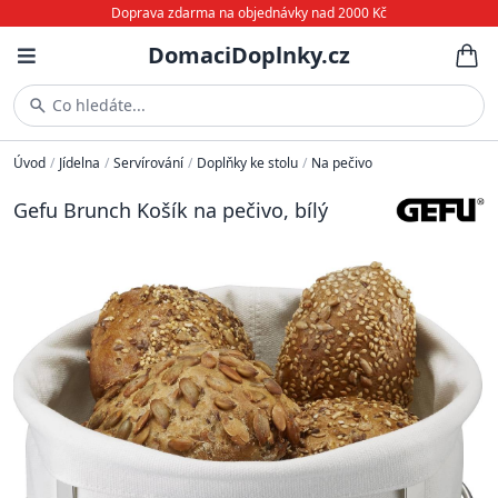
Doprava zdarma na objednávky nad 2000 Kč
DomaciDoplnky.cz
Co hledáte...
Úvod
/
Jídelna
/
Servírování
/
Doplňky ke stolu
/
Na pečivo
Gefu Brunch Košík na pečivo, bílý