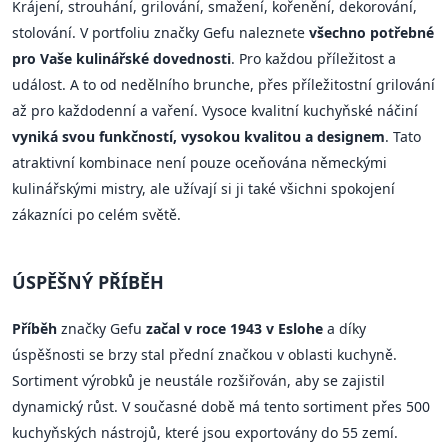
Krájení, strouhání, grilování, smažení, kořenění, dekorování,
stolování. V portfoliu značky Gefu naleznete
všechno potřebné
pro Vaše kulinářské dovednosti
. Pro každou příležitost a
událost. A to od nedělního brunche, přes příležitostní grilování
až pro každodenní a vaření. Vysoce kvalitní kuchyňské náčiní
vyniká svou funkčností, vysokou kvalitou a designem
. Tato
atraktivní kombinace není pouze oceňována německými
kulinářskými mistry, ale užívají si ji také všichni spokojení
zákazníci po celém světě.
ÚSPĚŠNÝ PŘÍBĚH
Příběh
značky Gefu
začal v roce 1943 v Eslohe
a díky
úspěšnosti se brzy stal přední značkou v oblasti kuchyně.
Sortiment výrobků je neustále rozšiřován, aby se zajistil
dynamický růst. V současné době má tento sortiment přes 500
kuchyňských nástrojů, které jsou exportovány do 55 zemí.