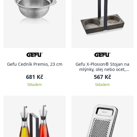
Gefu Cedník Premio, 23 cm
Gefu X-Plosion® Stojan na
mlýnky, olej nebo ocet,
velikost M
681 Kč
567 Kč
Skladem
Skladem