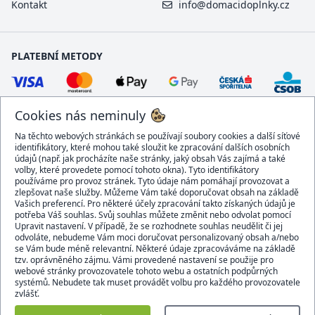
Kontakt
info@domacidoplnky.cz
PLATEBNÍ METODY
Cookies nás neminuly
Na těchto webových stránkách se používají soubory cookies a další síťové
identifikátory, které mohou také sloužit ke zpracování dalších osobních
údajů (např. jak procházíte naše stránky, jaký obsah Vás zajímá a také
volby, které provedete pomocí tohoto okna). Tyto identifikátory
používáme pro provoz stránek. Tyto údaje nám pomáhají provozovat a
DOPRAVCI
zlepšovat naše služby. Můžeme Vám také doporučovat obsah na základě
Vašich preferencí. Pro některé účely zpracování takto získaných údajů je
potřeba Váš souhlas. Svůj souhlas můžete změnit nebo odvolat pomocí
Upravit nastavení. V případě, že se rozhodnete souhlas neudělit či jej
odvoláte, nebudeme Vám moci doručovat personalizovaný obsah a/nebo
se Vám bude méně relevantní. Některé údaje zpracováváme na základě
BEZPEČNÝ OBCHOD
tzv. oprávněného zájmu. Vámi provedené nastavení se použije pro
webové stránky provozovatele tohoto webu a ostatních podpůrných
systémů. Nebudete tak muset provádět volbu pro každého provozovatele
zvlášť.
Domacidoplnky.cz © 2007 - 2026