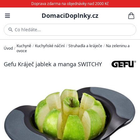
Doprava zdarma na objednávky nad 2000 Kč
DomaciDoplnky.cz
Co hledáte...
Kuchyně
/
Kuchyňské náčiní
/
Struhadla a kráječe
/
Na zeleninu a
Úvod
/
ovoce
Gefu Kráječ jablek a manga SWITCHY