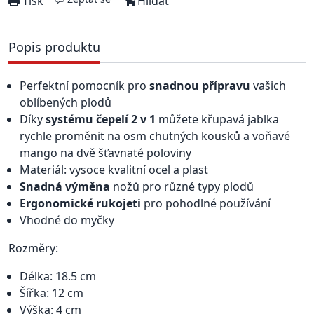
Tisk
Hlídat
Popis produktu
Perfektní pomocník pro
snadnou přípravu
vašich
oblíbených plodů
Díky
systému čepelí 2 v 1
můžete křupavá jablka
rychle proměnit na osm chutných kousků a voňavé
mango na dvě šťavnaté poloviny
Materiál: vysoce kvalitní ocel a plast
Snadná výměna
nožů pro různé typy plodů
Ergonomické rukojeti
pro pohodlné používání
Vhodné do myčky
Rozměry:
Délka: 18.5 cm
Šířka: 12 cm
Výška: 4 cm