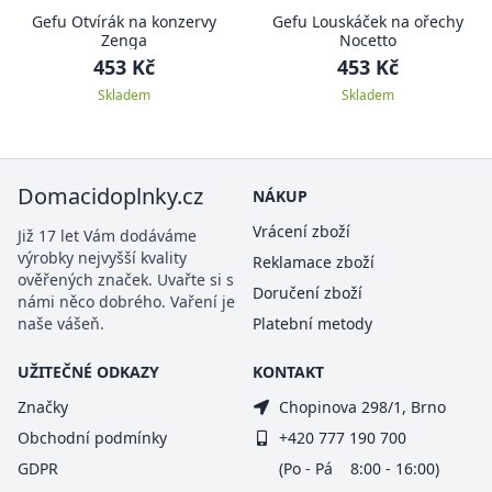
Gefu Otvírák na konzervy
Gefu Louskáček na ořechy
Zenga
Nocetto
453 Kč
453 Kč
Skladem
Skladem
Domacidoplnky.cz
NÁKUP
Vrácení zboží
Již 17 let Vám dodáváme
výrobky nejvyšší kvality
Reklamace zboží
ověřených značek. Uvařte si s
Doručení zboží
námi něco dobrého. Vaření je
naše vášeň.
Platební metody
UŽITEČNÉ ODKAZY
KONTAKT
Značky
Chopinova 298/1, Brno
Obchodní podmínky
+420 777 190 700
GDPR
(Po - Pá 8:00 - 16:00)