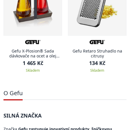
Gefu X-Plosion® Sada
Gefu Retaro Struhadlo na
dávkovače na ocet a olej
citrusy
včetně stojánku
1 465 Kč
134 Kč
Skladem
Skladem
O Gefu
SILNÁ ZNAČKA
Značka
Gefu zastupuje inovativní produkty, špičkovou