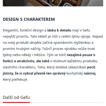
DESIGN S CHARAKTEREM
Elegantní, funkční design a
láska k detailu
mají v Gefu
nejvyšší prioritu. Tato vášeň je cítit v celém týmu vývoje. Nápad
na nový produkt obvykle začíná spontánním myšlenkou a
prvními hrubými náčrty. Tvůrčí proces výrobku může trvat
týdny nebo někdy i měsíce. Tým se totiž
nezajímá pouze o
funkci a atraktivitu, ale také
o vtisknutí každému produktu
vlastního charakteru. Toho, který dodává zákazníkovi
pocit
jistoty, že si vybral přesně ten správný
kuchyňský
nástroj
,
který potřebuje.
Další od Gefu