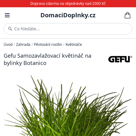
Doprava zdarma na objednávky nad 2000 Kč
DomaciDoplnky.cz
Co hledáte...
Úvod
/
Zahrada
/
Pěstování rostlin
/
Květináče
Gefu Samozavlažovací květináč na
bylinky Botanico