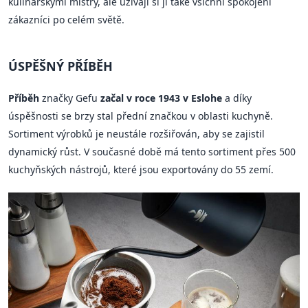
kulinářskými mistry, ale užívají si ji také všichni spokojení
zákazníci po celém světě.
ÚSPĚŠNÝ PŘÍBĚH
Příběh
značky Gefu
začal v roce 1943 v Eslohe
a díky
úspěšnosti se brzy stal přední značkou v oblasti kuchyně.
Sortiment výrobků je neustále rozšiřován, aby se zajistil
dynamický růst. V současné době má tento sortiment přes 500
kuchyňských nástrojů, které jsou exportovány do 55 zemí.