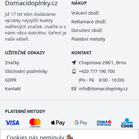
Domacidoplnky.cz
NÁKUP
Vrácení zboží
Již 17 let Vám dodáváme
výrobky nejvyšší kvality
Reklamace zboží
ověřených značek. Uvařte si s
Doručení zboží
námi něco dobrého. Vaření je
naše vášeň.
Platební metody
UŽITEČNÉ ODKAZY
KONTAKT
Značky
Chopinova 298/1, Brno
Obchodní podmínky
+420 777 190 700
GDPR
(Po - Pá 8:00 - 16:00)
Kontakt
info@domacidoplnky.cz
PLATEBNÍ METODY
Cookies nás neminuly