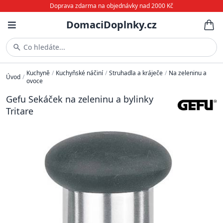
Doprava zdarma na objednávky nad 2000 Kč
DomaciDoplnky.cz
Co hledáte...
Kuchyně
/
Kuchyňské náčiní
/
Struhadla a kráječe
/
Na zeleninu a
Úvod
/
ovoce
Gefu Sekáček na zeleninu a bylinky
Tritare