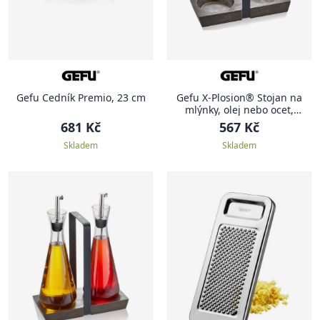
Gefu Cedník Premio, 23 cm
Gefu X-Plosion® Stojan na
mlýnky, olej nebo ocet,
velikost M
681 Kč
567 Kč
Skladem
Skladem