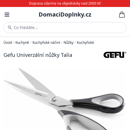
Doprava zdarma na objednávky nad 2000 Kč
DomaciDoplnky.cz
Co hledáte...
Úvod
/
Kuchyně
/
Kuchyňské náčiní
/
Nůžky
/
Kuchyňské
Gefu Univerzální nůžky Talia