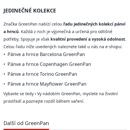
JEDINEČNÉ KOLEKCE
Značka GreenPan nabízí celou
řadu jedinečných kolekcí pánví
a hrnců
. Každá z nich je výjimečná a určená pro odlišné
potřeby. Spojuje je však
kvalitní provedení a vysoká odolnost
.
Celou řadu níže uvedených naleznete také u nás na e-shopu:
Pánve a hrnce Barcelona GreenPan
Pánve a hrnce Copenhagen GreenPan
Pánve a hrnce Torino GreenPan
Pánve a hrnce Mayflower GreenPan
Vybavte se tedy i Vy nádobím GreenPan, myslete na životní
prostředí a poznejte rozdíl během vaření.
Další od GreenPan