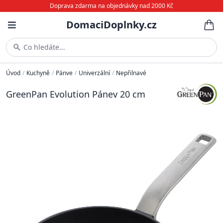
Doprava zdarma na objednávky nad 2000 Kč
DomaciDoplnky.cz
Co hledáte...
Úvod
/
Kuchyně
/
Pánve
/
Univerzální
/
Nepřilnavé
GreenPan Evolution Pánev 20 cm