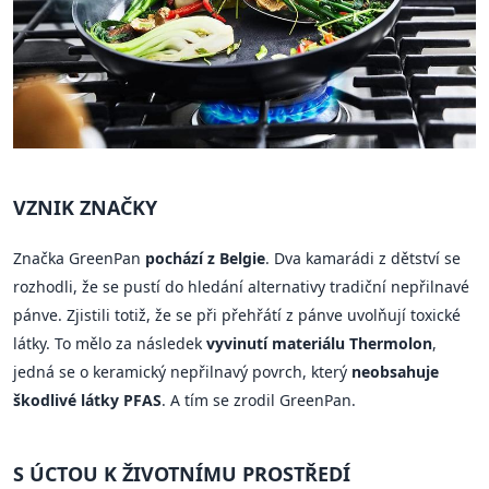
VZNIK ZNAČKY
Značka GreenPan
pochází z Belgie
. Dva kamarádi z dětství se
rozhodli, že se pustí do hledání alternativy tradiční nepřilnavé
pánve. Zjistili totiž, že se při přehřátí z pánve uvolňují toxické
látky. To mělo za následek
vyvinutí materiálu Thermolon
,
jedná se o keramický nepřilnavý povrch, který
neobsahuje
škodlivé látky PFAS
. A tím se zrodil GreenPan.
S ÚCTOU K ŽIVOTNÍMU PROSTŘEDÍ