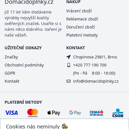
Domacidoplnky.cz
NÁKUP
Vrácení zboží
Již 17 let Vám dodáváme
výrobky nejvyšší kvality
Reklamace zboží
ověřených značek. Uvařte si s
Doručení zboží
námi něco dobrého. Vaření je
naše vášeň.
Platební metody
UŽITEČNÉ ODKAZY
KONTAKT
Značky
Chopinova 298/1, Brno
Obchodní podmínky
+420 777 190 700
GDPR
(Po - Pá 8:00 - 16:00)
Kontakt
info@domacidoplnky.cz
PLATEBNÍ METODY
Cookies nás neminuly