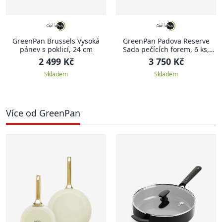
GreenPan Brussels Vysoká
GreenPan Padova Reserve
pánev s poklicí, 24 cm
Sada pečících forem, 6 ks,
tmavě zelená
2 499 Kč
3 750 Kč
Skladem
Skladem
Více od GreenPan