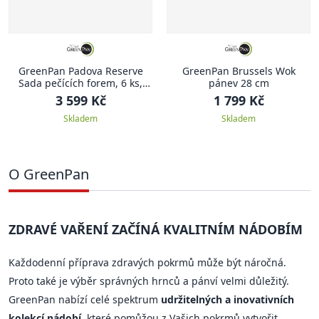
GreenPan Padova Reserve
GreenPan Brussels Wok
Sada pečících forem, 6 ks,
pánev 28 cm
černá
3 599 Kč
1 799 Kč
Skladem
Skladem
O GreenPan
ZDRAVÉ VAŘENÍ ZAČÍNÁ KVALITNÍM NÁDOBÍM
Každodenní příprava zdravých pokrmů může být náročná.
Proto také je výběr správných hrnců a pánví velmi důležitý.
GreenPan nabízí celé spektrum
udržitelných a inovativních
kolekcí nádobí
, které pomůžou z Vašich pokrmů vytvořit