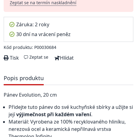
Zeptat se na termín naskladnění
Záruka: 2 roky
30 dní na vrácení peněz
Kód produktu: P00030684
Zeptat se
Tisk
Hlídat
Popis produktu
Pánev Evolution, 20 cm
Přidejte tuto pánev do své kuchyňské sbírky a užijte si
její
výjimečnost při každém vaření
.
Materiál: Vyrobena ze 100% recyklovaného hliníku,
nerezová ocel a keramická nepřilnavá vrstva
Thermolon Infinity