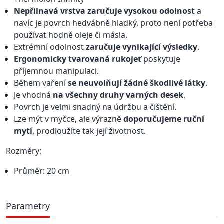
Nepřilnavá vrstva zaručuje vysokou odolnost
a
navíc je povrch hedvábně hladký, proto není potřeba
používat hodně oleje či másla.
Extrémní odolnost
zaručuje vynikající výsledky
.
Ergonomicky tvarovaná rukojeť
poskytuje
příjemnou manipulaci.
Během vaření
se neuvolňují žádné škodlivé látky
.
Je vhodná
na všechny druhy varných desek
.
Povrch je velmi snadný na údržbu a čištění.
Lze mýt v myčce, ale výrazně
doporučujeme ruční
mytí
, prodloužíte tak její životnost.
Rozměry:
Průměr: 20 cm
Parametry