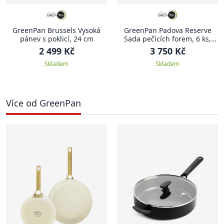
GreenPan Brussels Vysoká
GreenPan Padova Reserve
pánev s poklicí, 24 cm
Sada pečících forem, 6 ks,
tmavě zelená
2 499 Kč
3 750 Kč
Skladem
Skladem
Více od GreenPan