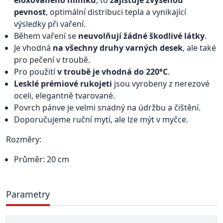
eloxovaného hliníku
, to
zajišťuje zvýšenou
pevnost
, optimální distribuci tepla a vynikající
výsledky při vaření.
Během vaření se
neuvolňují žádné škodlivé látky
.
Je vhodná
na všechny druhy varných desek
, ale také
pro pečení v troubě.
Pro použití
v troubě je vhodná do 220°C
.
Lesklé prémiové rukojeti
jsou vyrobeny z nerezové
oceli, elegantně tvarované.
Povrch pánve je velmi snadný na údržbu a čištění.
Doporučujeme ruční mytí, ale lze mýt v myčce.
Rozměry:
Průměr: 20 cm
Parametry