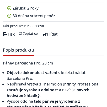
Záruka: 2 roky
30 dní na vrácení peněz
Kód produktu: P00030698
Zeptat se
Tisk
Hlídat
Popis produktu
Pánev Barcelona Pro, 20 cm
Objevte dokonalost vaření
s kolekcí nádobí
Barcelona Pro.
Nepřilnavá vrstva s Thermolon Infinity Professional
zaručuje vysokou odolnost
a navíc je
povrch
hedvábně hladký
.
Vysoce odolné
tělo pánve je vyrobeno z