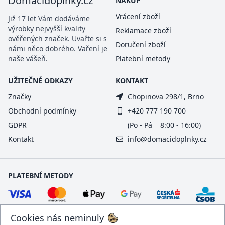
Domacidoplnky.cz
NÁKUP
Vrácení zboží
Již 17 let Vám dodáváme
výrobky nejvyšší kvality
Reklamace zboží
ověřených značek. Uvařte si s
Doručení zboží
námi něco dobrého. Vaření je
naše vášeň.
Platební metody
UŽITEČNÉ ODKAZY
KONTAKT
Značky
Chopinova 298/1, Brno
Obchodní podmínky
+420 777 190 700
GDPR
(Po - Pá 8:00 - 16:00)
Kontakt
info@domacidoplnky.cz
PLATEBNÍ METODY
Cookies nás neminuly