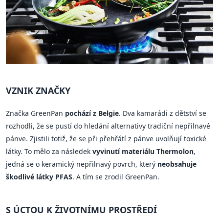
VZNIK ZNAČKY
Značka GreenPan
pochází z Belgie
. Dva kamarádi z dětství se
rozhodli, že se pustí do hledání alternativy tradiční nepřilnavé
pánve. Zjistili totiž, že se při přehřátí z pánve uvolňují toxické
látky. To mělo za následek
vyvinutí materiálu Thermolon
,
jedná se o keramický nepřilnavý povrch, který
neobsahuje
škodlivé látky PFAS
. A tím se zrodil GreenPan.
S ÚCTOU K ŽIVOTNÍMU PROSTŘEDÍ