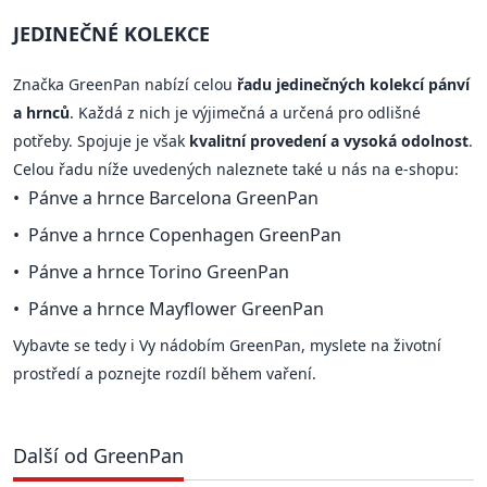
JEDINEČNÉ KOLEKCE
Značka GreenPan nabízí celou
řadu jedinečných kolekcí pánví
a hrnců
. Každá z nich je výjimečná a určená pro odlišné
potřeby. Spojuje je však
kvalitní provedení a vysoká odolnost
.
Celou řadu níže uvedených naleznete také u nás na e-shopu:
Pánve a hrnce Barcelona GreenPan
Pánve a hrnce Copenhagen GreenPan
Pánve a hrnce Torino GreenPan
Pánve a hrnce Mayflower GreenPan
Vybavte se tedy i Vy nádobím GreenPan, myslete na životní
prostředí a poznejte rozdíl během vaření.
Další od GreenPan