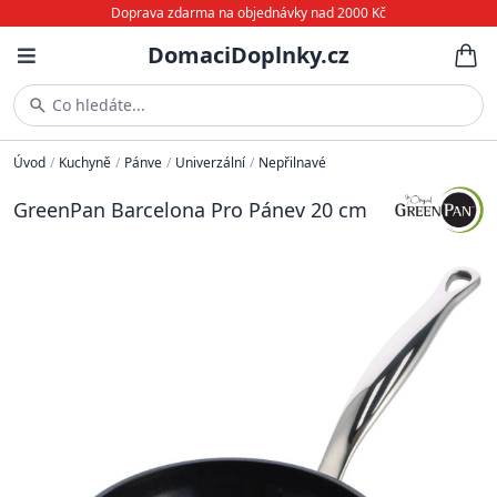
Doprava zdarma na objednávky nad 2000 Kč
DomaciDoplnky.cz
Co hledáte...
Úvod
/
Kuchyně
/
Pánve
/
Univerzální
/
Nepřilnavé
GreenPan Barcelona Pro Pánev 20 cm