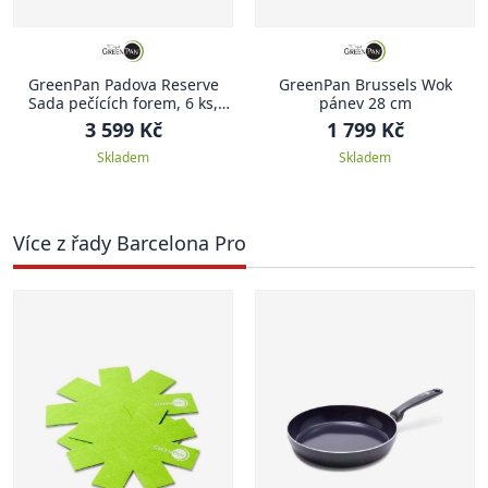
GreenPan Padova Reserve
GreenPan Brussels Wok
Sada pečících forem, 6 ks,
pánev 28 cm
černá
3 599 Kč
1 799 Kč
Skladem
Skladem
Více z řady Barcelona Pro