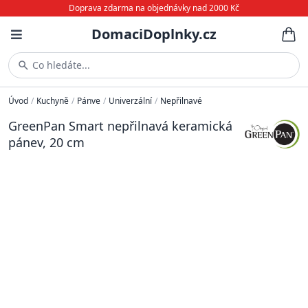
Doprava zdarma na objednávky nad 2000 Kč
DomaciDoplnky.cz
Co hledáte...
Úvod
/
Kuchyně
/
Pánve
/
Univerzální
/
Nepřilnavé
GreenPan Smart nepřilnavá keramická
pánev, 20 cm