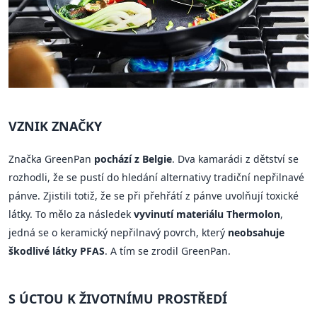
VZNIK ZNAČKY
Značka GreenPan
pochází z Belgie
. Dva kamarádi z dětství se
rozhodli, že se pustí do hledání alternativy tradiční nepřilnavé
pánve. Zjistili totiž, že se při přehřátí z pánve uvolňují toxické
látky. To mělo za následek
vyvinutí materiálu Thermolon
,
jedná se o keramický nepřilnavý povrch, který
neobsahuje
škodlivé látky PFAS
. A tím se zrodil GreenPan.
S ÚCTOU K ŽIVOTNÍMU PROSTŘEDÍ