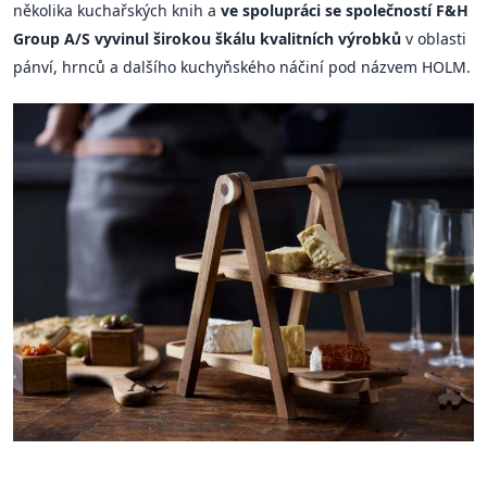
několika kuchařských knih a
ve spolupráci se společností F&H
Group A/S vyvinul širokou škálu kvalitních výrobků
v oblasti
pánví, hrnců a dalšího kuchyňského náčiní pod názvem HOLM.