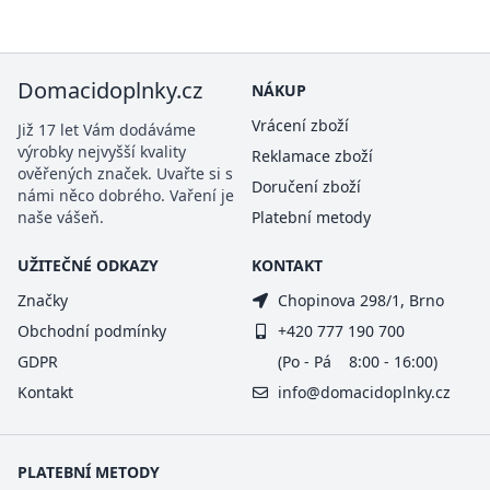
Domacidoplnky.cz
NÁKUP
Vrácení zboží
Již 17 let Vám dodáváme
výrobky nejvyšší kvality
Reklamace zboží
ověřených značek. Uvařte si s
Doručení zboží
námi něco dobrého. Vaření je
naše vášeň.
Platební metody
UŽITEČNÉ ODKAZY
KONTAKT
Značky
Chopinova 298/1, Brno
Obchodní podmínky
+420 777 190 700
GDPR
(Po - Pá 8:00 - 16:00)
Kontakt
info@domacidoplnky.cz
PLATEBNÍ METODY