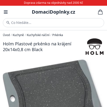
Doprava zdarma na objednávky nad 2000 Kč
DomaciDoplnky.cz
Co hledáte...
Úvod
/
Kuchyně
/
Kuchyňské náčiní
/
Prkénka
Holm Plastové prkénko na krájení
20x14x0,8 cm Black