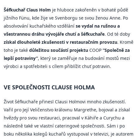
Šéfkuchař Claus Holm
je hluboce zakořeněn v bohaté půdě
jižního Fünu, kde žije ve Svenborgu se svou ženou Anne. Po
absolvování kuchařského vzdělání
se vydal na rušnou a
všestrannou dráhu vývojáře chutí a šéfkuchaře
. Od té doby
získal dlouholeté zkušenosti v restauračním provozu
. Kromě
toho je také
důležitou součástí projektu
COOP
“Společně za
lepší potraviny”
, který se zaměřuje na budování mostů mezi
výrobci a spotřebiteli s cílem přiblížit chuť potravin.
VE SPOLEČNOSTI CLAUSE HOLMA
Život šéfkuchaře přinesl Clausi Holmovi mnoho zkušeností.
Vařil pro Její Veličenstvo královnu Margrethe, bojoval a získal
hvězdy pro svou restauraci, pracoval v Káhiře a Curychu a
následně také ve vlastní cateringové společnosti. Sám i po
boku několika kolegů kuchařů vystupoval v televizi, je autorem