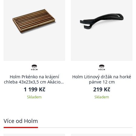
Holm Prkénko na krájení
Holm Litinový držák na horké
chleba 43x23x3,5 cm Akáciové
pánve 12 cm
dřevo
1 199 Kč
219 Kč
Skladem
Skladem
Více od Holm