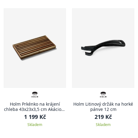
Holm Prkénko na krájení
Holm Litinový držák na horké
chleba 43x23x3,5 cm Akáciové
pánve 12 cm
dřevo
1 199 Kč
219 Kč
Skladem
Skladem