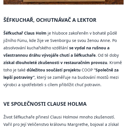
ŠÉFKUCHAŘ, OCHUTNÁVAČ A LEKTOR
Šéfkuchař Claus Holm
je hluboce zakořeněn v bohaté půdě
jižního Fünu, kde žije ve Svenborgu se svou ženou Anne. Po
absolvování kuchařského vzdělání
se vydal na rušnou a
všestrannou dráhu vývojáře chutí a šéfkuchaře
. Od té doby
získal dlouholeté zkušenosti v restauračním provozu
. Kromě
toho je také
důležitou součástí projektu
COOP
“Společně za
lepší potraviny”
, který se zaměřuje na budování mostů mezi
výrobci a spotřebiteli s cílem přiblížit chuť potravin.
VE SPOLEČNOSTI CLAUSE HOLMA
Život šéfkuchaře přinesl Clausi Holmovi mnoho zkušeností.
Vařil pro Její Veličenstvo královnu Margrethe, bojoval a získal