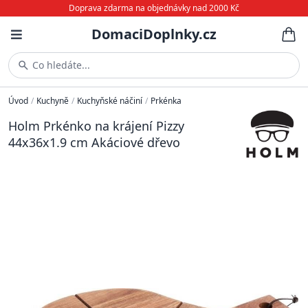
Doprava zdarma na objednávky nad 2000 Kč
DomaciDoplnky.cz
Co hledáte...
Úvod
/
Kuchyně
/
Kuchyňské náčiní
/
Prkénka
Holm Prkénko na krájení Pizzy
44x36x1.9 cm Akáciové dřevo