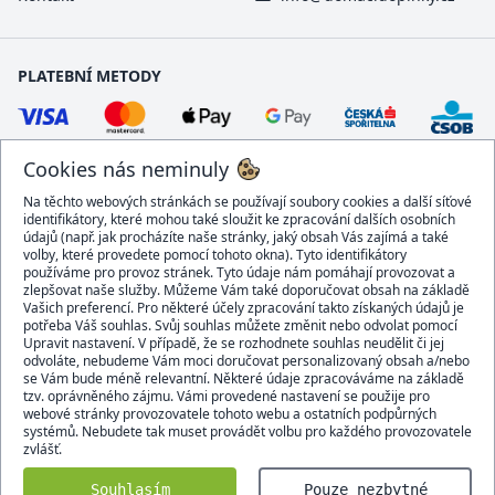
PLATEBNÍ METODY
Cookies nás neminuly
Na těchto webových stránkách se používají soubory cookies a další síťové
identifikátory, které mohou také sloužit ke zpracování dalších osobních
údajů (např. jak procházíte naše stránky, jaký obsah Vás zajímá a také
volby, které provedete pomocí tohoto okna). Tyto identifikátory
používáme pro provoz stránek. Tyto údaje nám pomáhají provozovat a
DOPRAVCI
zlepšovat naše služby. Můžeme Vám také doporučovat obsah na základě
Vašich preferencí. Pro některé účely zpracování takto získaných údajů je
potřeba Váš souhlas. Svůj souhlas můžete změnit nebo odvolat pomocí
Upravit nastavení. V případě, že se rozhodnete souhlas neudělit či jej
odvoláte, nebudeme Vám moci doručovat personalizovaný obsah a/nebo
se Vám bude méně relevantní. Některé údaje zpracováváme na základě
BEZPEČNÝ OBCHOD
tzv. oprávněného zájmu. Vámi provedené nastavení se použije pro
webové stránky provozovatele tohoto webu a ostatních podpůrných
systémů. Nebudete tak muset provádět volbu pro každého provozovatele
zvlášť.
Domacidoplnky.cz © 2007 - 2026
Souhlasím
Pouze nezbytné
Všechna práva vyhrazena.