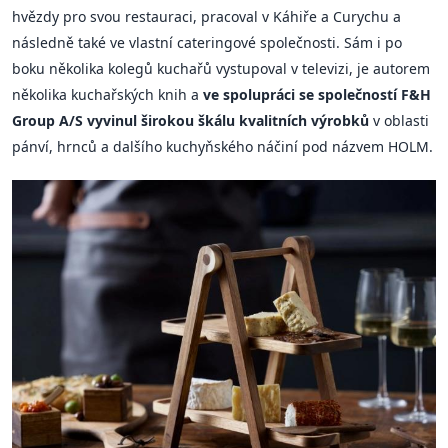
hvězdy pro svou restauraci, pracoval v Káhiře a Curychu a
následně také ve vlastní cateringové společnosti. Sám i po
boku několika kolegů kuchařů vystupoval v televizi, je autorem
několika kuchařských knih a
ve spolupráci se společností F&H
Group A/S vyvinul širokou škálu kvalitních výrobků
v oblasti
pánví, hrnců a dalšího kuchyňského náčiní pod názvem HOLM.