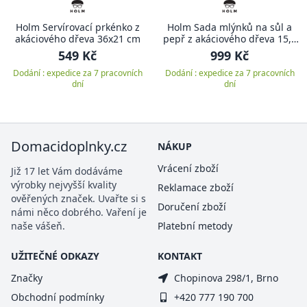
Holm Servírovací prkénko z
Holm Sada mlýnků na sůl a
akáciového dřeva 36x21 cm
pepř z akáciového dřeva 15,2
cm (2 ks)
549 Kč
999 Kč
Dodání : expedice za 7 pracovních
Dodání : expedice za 7 pracovních
dní
dní
Domacidoplnky.cz
NÁKUP
Vrácení zboží
Již 17 let Vám dodáváme
výrobky nejvyšší kvality
Reklamace zboží
ověřených značek. Uvařte si s
Doručení zboží
námi něco dobrého. Vaření je
naše vášeň.
Platební metody
UŽITEČNÉ ODKAZY
KONTAKT
Značky
Chopinova 298/1, Brno
Obchodní podmínky
+420 777 190 700