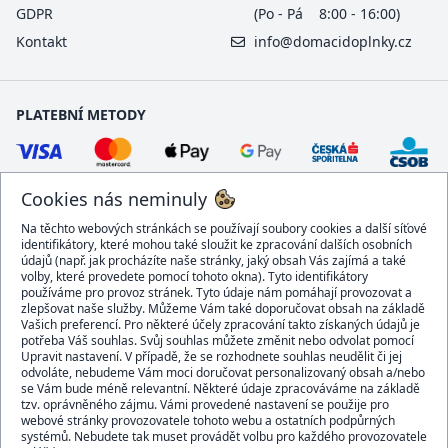
GDPR
(Po - Pá 8:00 - 16:00)
Kontakt
info@domacidoplnky.cz
PLATEBNÍ METODY
Cookies nás neminuly
Na těchto webových stránkách se používají soubory cookies a další síťové
identifikátory, které mohou také sloužit ke zpracování dalších osobních
údajů (např. jak procházíte naše stránky, jaký obsah Vás zajímá a také
volby, které provedete pomocí tohoto okna). Tyto identifikátory
používáme pro provoz stránek. Tyto údaje nám pomáhají provozovat a
DOPRAVCI
zlepšovat naše služby. Můžeme Vám také doporučovat obsah na základě
Vašich preferencí. Pro některé účely zpracování takto získaných údajů je
potřeba Váš souhlas. Svůj souhlas můžete změnit nebo odvolat pomocí
Upravit nastavení. V případě, že se rozhodnete souhlas neudělit či jej
odvoláte, nebudeme Vám moci doručovat personalizovaný obsah a/nebo
se Vám bude méně relevantní. Některé údaje zpracováváme na základě
BEZPEČNÝ OBCHOD
tzv. oprávněného zájmu. Vámi provedené nastavení se použije pro
webové stránky provozovatele tohoto webu a ostatních podpůrných
systémů. Nebudete tak muset provádět volbu pro každého provozovatele