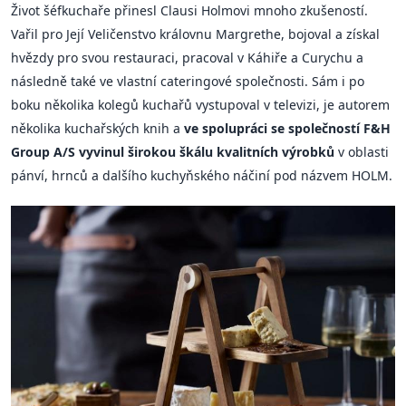
Život šéfkuchaře přinesl Clausi Holmovi mnoho zkušeností.
Vařil pro Její Veličenstvo královnu Margrethe, bojoval a získal
hvězdy pro svou restauraci, pracoval v Káhiře a Curychu a
následně také ve vlastní cateringové společnosti. Sám i po
boku několika kolegů kuchařů vystupoval v televizi, je autorem
několika kuchařských knih a
ve spolupráci se společností F&H
Group A/S vyvinul širokou škálu kvalitních výrobků
v oblasti
pánví, hrnců a dalšího kuchyňského náčiní pod názvem HOLM.