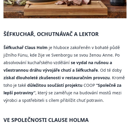
ŠÉFKUCHAŘ, OCHUTNÁVAČ A LEKTOR
Šéfkuchař Claus Holm
je hluboce zakořeněn v bohaté půdě
jižního Fünu, kde žije ve Svenborgu se svou ženou Anne. Po
absolvování kuchařského vzdělání
se vydal na rušnou a
všestrannou dráhu vývojáře chutí a šéfkuchaře
. Od té doby
získal dlouholeté zkušenosti v restauračním provozu
. Kromě
toho je také
důležitou součástí projektu
COOP
“Společně za
lepší potraviny”
, který se zaměřuje na budování mostů mezi
výrobci a spotřebiteli s cílem přiblížit chuť potravin.
VE SPOLEČNOSTI CLAUSE HOLMA