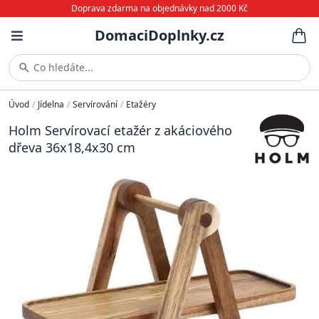
Doprava zdarma na objednávky nad 2000 Kč
DomaciDoplnky.cz
Co hledáte...
Úvod
/
Jídelna
/
Servírování
/
Etažéry
Holm Servírovací etažér z akáciového
dřeva 36x18,4x30 cm