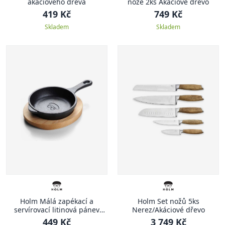
akáciového dřeva
nože 2ks Akáciové dřevo
419 Kč
749 Kč
Skladem
Skladem
Holm Málá zapékací a
Holm Set nožů 5ks
servírovací litinová pánev
Nerez/Akáciové dřevo
10cm
449 Kč
3 749 Kč