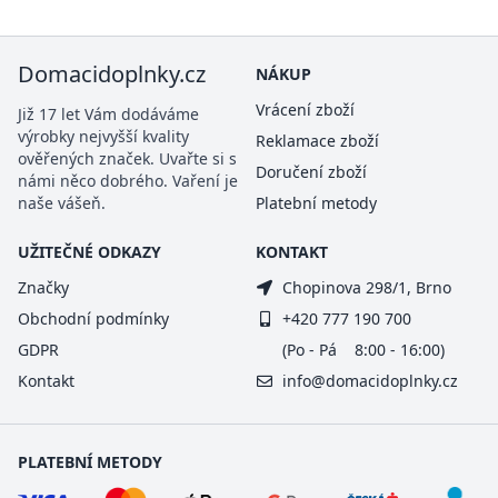
Domacidoplnky.cz
NÁKUP
Vrácení zboží
Již 17 let Vám dodáváme
výrobky nejvyšší kvality
Reklamace zboží
ověřených značek. Uvařte si s
Doručení zboží
námi něco dobrého. Vaření je
naše vášeň.
Platební metody
UŽITEČNÉ ODKAZY
KONTAKT
Značky
Chopinova 298/1, Brno
Obchodní podmínky
+420 777 190 700
GDPR
(Po - Pá 8:00 - 16:00)
Kontakt
info@domacidoplnky.cz
PLATEBNÍ METODY