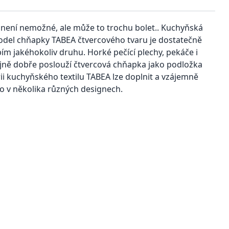
není nemožné, ale může to trochu bolet.. Kuchyňská
del chňapky TABEA čtvercového tvaru je dostatečně
m jakéhokoliv druhu. Horké pečící plechy, pekáče i
ejně dobře poslouží čtvercová chňapka jako podložka
rii kuchyňského textilu TABEA lze doplnit a vzájemně
o v několika různých designech.