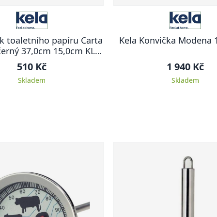
k toaletního papíru Carta
Kela Konvička Modena 1
černý 37,0cm 15,0cm KL-
22825
510 Kč
1 940 Kč
Skladem
Skladem