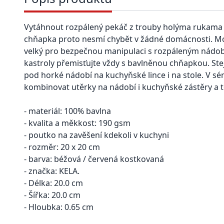
Vytáhnout rozpálený pekáč z trouby holýma rukama 
chňapka proto nesmí chybět v žádné domácnosti. Mo
velký pro bezpečnou manipulaci s rozpáleným nádobí
kastroly přemisťujte vždy s bavlněnou chňapkou. St
pod horké nádobí na kuchyňské lince i na stole. V sé
kombinovat utěrky na nádobí i kuchyňské zástěry a t
- materiál: 100% bavlna
- kvalita a měkkost: 190 gsm
- poutko na zavěšení kdekoli v kuchyni
- rozměr: 20 x 20 cm
- barva: béžová / červená kostkovaná
- značka: KELA.
- Délka: 20.0 cm
- Šířka: 20.0 cm
- Hloubka: 0.65 cm