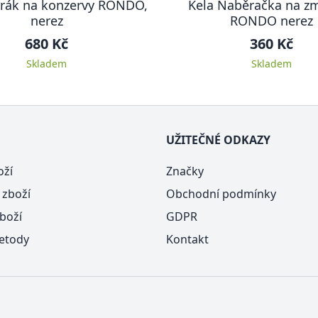
írák na konzervy RONDO,
Kela Naběračka na zm
nerez
RONDO nerez
680 Kč
360 Kč
Skladem
Skladem
UŽITEČNÉ ODKAZY
oží
Značky
 zboží
Obchodní podmínky
boží
GDPR
etody
Kontakt