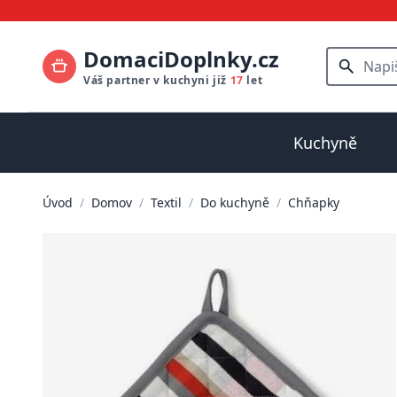
DomaciDoplnky.cz
Váš partner v kuchyni již
17
let
Kuchyně
Úvod
/
Domov
/
Textil
/
Do kuchyně
/
Chňapky