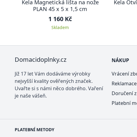
Kela Magnetická lišta na nože
Kela Otv
PLAN 45 x 5 x 1,5 cm
1 160 Kč
Skladem
Domacidoplnky.cz
NÁKUP
Již 17 let Vám dodáváme výrobky
Vrácení zb
nejvyšší kvality ověřených značek.
Reklamace
Uvařte si s námi něco dobrého. Vaření
Doručení z
je naše vášeň.
Platební m
PLATEBNÍ METODY