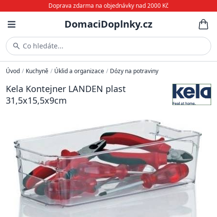
Doprava zdarma na objednávky nad 2000 Kč
DomaciDoplnky.cz
Co hledáte...
Úvod
/
Kuchyně
/
Úklid a organizace
/
Dózy na potraviny
Kela Kontejner LANDEN plast
31,5x15,5x9cm