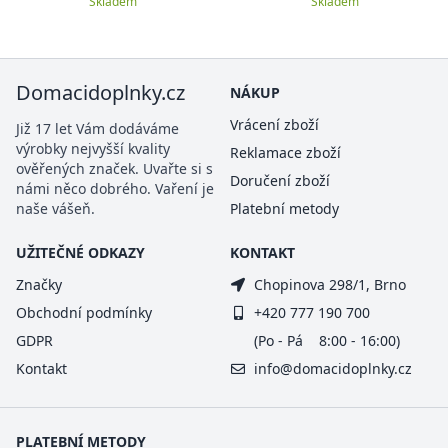
Skladem
Skladem
Domacidoplnky.cz
NÁKUP
Vrácení zboží
Již 17 let Vám dodáváme
výrobky nejvyšší kvality
Reklamace zboží
ověřených značek. Uvařte si s
Doručení zboží
námi něco dobrého. Vaření je
naše vášeň.
Platební metody
UŽITEČNÉ ODKAZY
KONTAKT
Značky
Chopinova 298/1, Brno
Obchodní podmínky
+420 777 190 700
GDPR
(Po - Pá 8:00 - 16:00)
Kontakt
info@domacidoplnky.cz
PLATEBNÍ METODY