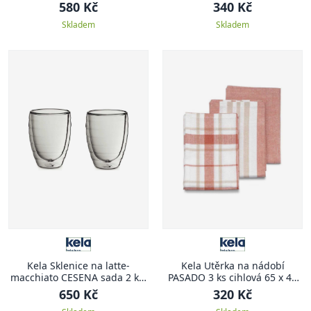
580 Kč
340 Kč
Skladem
Skladem
Kela Sklenice na latte-
Kela Utěrka na nádobí
macchiato CESENA sada 2 ks,
PASADO 3 ks cihlová 65 x 45
300 ml
cm
650 Kč
320 Kč