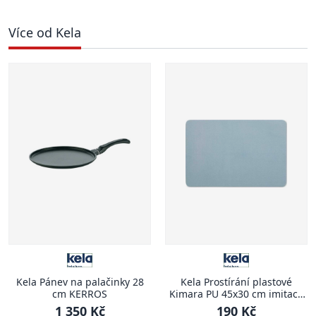
Více od Kela
Kela Pánev na palačinky 28
Kela Prostírání plastové
cm KERROS
Kimara PU 45x30 cm imitace
kůže světle modrá
1 350 Kč
190 Kč